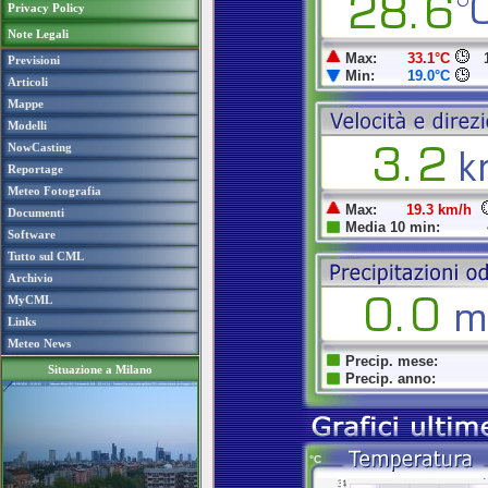
Privacy Policy
Note Legali
Previsioni
Articoli
Mappe
Modelli
NowCasting
Reportage
Meteo Fotografia
Documenti
Software
Tutto sul CML
Archivio
MyCML
Links
Meteo News
Situazione a Milano