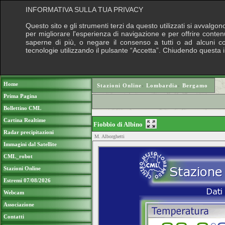
INFORMATIVA SULLA TUA PRIVACY
Questo sito e gli strumenti terzi da questo utilizzati si avvalgon
per migliorare l'esperienza di navigazione e per offrire conten
saperne di più, o negare il consenso a tutti o ad alcuni cook
tecnologie utilizzando il pulsante “Accetta”. Chiudendo questa 
Puoi sostenere le nostre attività con una do
Home
Stazioni Online
›
Lombardia
›
Bergamo
Prima Pagina
Bollettino CML
Cartina Realtime
Fiobbio di Albino
Radar precipitazioni
M. Alborghetti
Immagini dal Satellite
CML_robot
Stazioni Online
Estremi 07/08/2026
Webcam
Associazione
Contatti