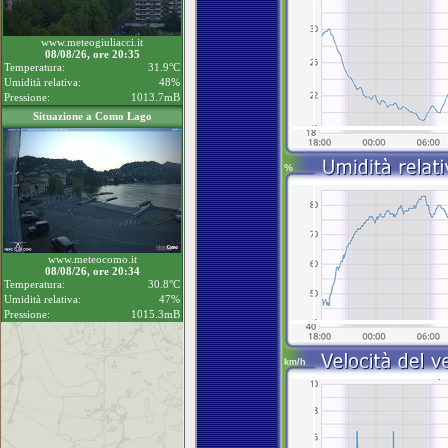
www.meteogiuliacci.it
08/08/26, ore 20:35
Temperatura:
31.9°C
Umidità relativa:
48%
Pressione:
1013.7mB
Situazione a Como Lago
www.meteocomo.it
08/08/26, ore 20:34
Temperatura:
30.8°C
Umidità relativa:
47%
Pressione:
1015.3mB