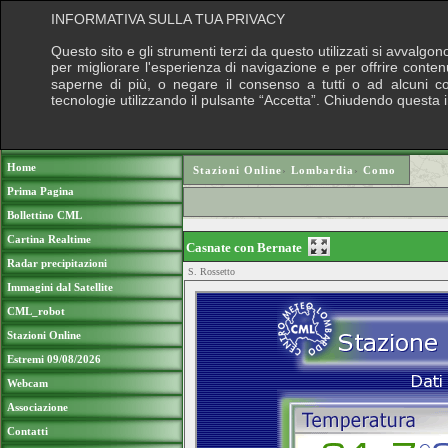
INFORMATIVA SULLA TUA PRIVACY
Questo sito e gli strumenti terzi da questo utilizzati si avvalgon
per migliorare l'esperienza di navigazione e per offrire conten
saperne di più, o negare il consenso a tutti o ad alcuni cook
tecnologie utilizzando il pulsante “Accetta”. Chiudendo questa 
Puoi sostenere le nostre attività con una do
Home
Stazioni Online
›
Lombardia
›
Como
Prima Pagina
Bollettino CML
Cartina Realtime
Casnate con Bernate
Radar precipitazioni
S. Rossetto
Immagini dal Satellite
CML_robot
Stazioni Online
Estremi 09/08/2026
Webcam
Associazione
Contatti