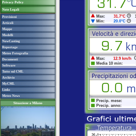
Privacy Policy
Note Legali
Previsioni
Articoli
Mappe
Modelli
NowCasting
Reportage
Meteo Fotografia
Documenti
Software
Tutto sul CML
Archivio
MyCML
Links
Meteo News
Situazione a Milano