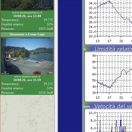
www.meteogiuliacci.it
10/08/26, ore 12:00
Temperatura:
29.7°C
Umidità relativa:
55%
Pressione:
1015.1mB
Situazione a Como Lago
www.meteocomo.it
10/08/26, ore 11:59
Temperatura:
29.2°C
Umidità relativa:
53%
Pressione:
1016.3mB