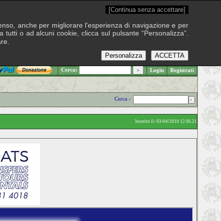
[Continua senza accettare]
onsenso, anche per migliorare l'esperienza di navigazione e per
 tutti o ad alcuni cookie, clicca sul pulsante “Personalizza”.
are.
Personalizza
ACCETTA
.: Venerdì 7 agosto 2026
Cerca:
Login
Registrati
Cerca ›
Inserito il› 03/04/2010 12.06.21