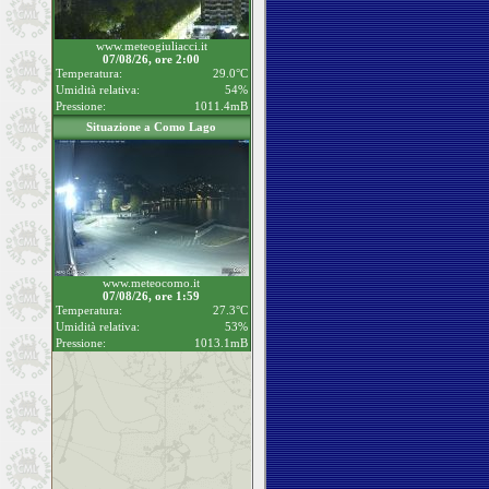
www.meteogiuliacci.it
07/08/26, ore 2:00
Temperatura:
29.0°C
Umidità relativa:
54%
Pressione:
1011.4mB
Situazione a Como Lago
www.meteocomo.it
07/08/26, ore 1:59
Temperatura:
27.3°C
Umidità relativa:
53%
Pressione:
1013.1mB