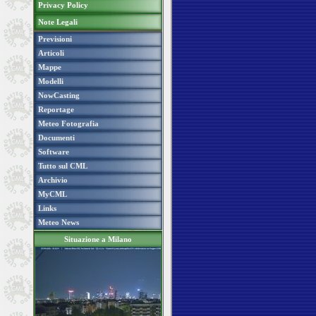
Privacy Policy
Note Legali
Previsioni
Articoli
Mappe
Modelli
NowCasting
Reportage
Meteo Fotografia
Documenti
Software
Tutto sul CML
Archivio
MyCML
Links
Meteo News
Situazione a Milano