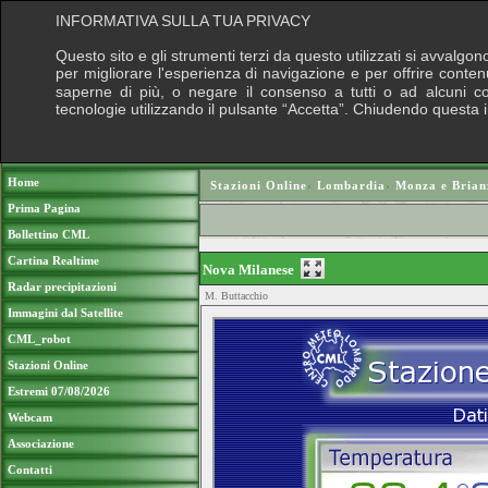
INFORMATIVA SULLA TUA PRIVACY
Questo sito e gli strumenti terzi da questo utilizzati si avvalgon
per migliorare l'esperienza di navigazione e per offrire conten
saperne di più, o negare il consenso a tutti o ad alcuni cook
tecnologie utilizzando il pulsante “Accetta”. Chiudendo questa 
Puoi sostenere le nostre attività con una do
Home
Stazioni Online
›
Lombardia
›
Monza e Brian
Prima Pagina
Bollettino CML
Cartina Realtime
Nova Milanese
Radar precipitazioni
M. Buttacchio
Immagini dal Satellite
CML_robot
Stazioni Online
Estremi 07/08/2026
Webcam
Associazione
Contatti