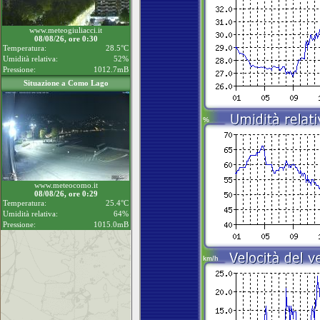
www.meteogiuliacci.it
08/08/26, ore 0:30
Temperatura:
28.5°C
Umidità relativa:
52%
Pressione:
1012.7mB
Situazione a Como Lago
www.meteocomo.it
08/08/26, ore 0:29
Temperatura:
25.4°C
Umidità relativa:
64%
Pressione:
1015.0mB