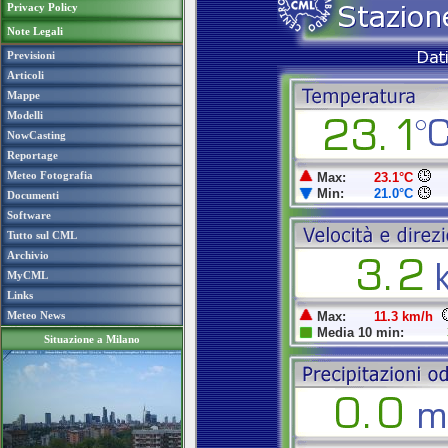
Privacy Policy
Note Legali
Previsioni
Articoli
Mappe
Modelli
NowCasting
Reportage
Meteo Fotografia
Documenti
Software
Tutto sul CML
Archivio
MyCML
Links
Meteo News
Situazione a Milano