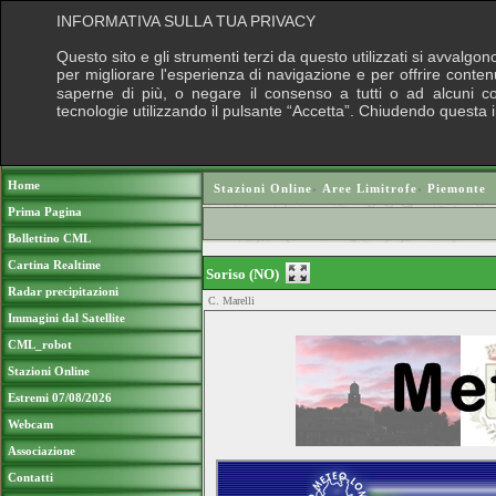
INFORMATIVA SULLA TUA PRIVACY
Questo sito e gli strumenti terzi da questo utilizzati si avvalgon
per migliorare l'esperienza di navigazione e per offrire conten
saperne di più, o negare il consenso a tutti o ad alcuni cook
tecnologie utilizzando il pulsante “Accetta”. Chiudendo questa 
Puoi sostenere le nostre attività con una do
Home
Stazioni Online
›
Aree Limitrofe
›
Piemonte
Prima Pagina
Bollettino CML
Cartina Realtime
Soriso (NO)
Radar precipitazioni
C. Marelli
Immagini dal Satellite
CML_robot
Stazioni Online
Estremi 07/08/2026
Webcam
Associazione
Contatti