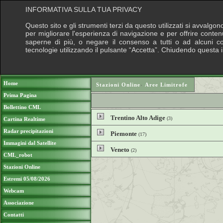
INFORMATIVA SULLA TUA PRIVACY
Questo sito e gli strumenti terzi da questo utilizzati si avvalgon
per migliorare l'esperienza di navigazione e per offrire conten
saperne di più, o negare il consenso a tutti o ad alcuni cook
tecnologie utilizzando il pulsante “Accetta”. Chiudendo questa 
Puoi sostenere le nostre attività con una do
Home
Stazioni Online
›
Aree Limitrofe
Prima Pagina
Bollettino CML
Trentino Alto Adige
(3)
Cartina Realtime
Radar precipitazioni
Piemonte
(17)
Immagini dal Satellite
Veneto
(2)
CML_robot
Stazioni Online
Estremi 05/08/2026
Webcam
Associazione
Contatti