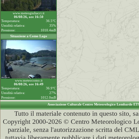
www.meteogiuliacci.it
06/08/26, ore 16:50
Temperatura:
36.5°C
Umidità relativa:
35%
Pressione:
1010.4mB
Situazione a Como Lago
www.meteocomo.it
06/08/26, ore 16:49
Temperatura:
36.9°C
Umidità relativa:
27%
Pressione:
1012.0mB
Associazione Culturale Centro Meteorologico Lombardo ET
Tutto il materiale contenuto in questo sito, s
Copyright 2000-2026 © Centro Meteorologico Lo
parziale, senza l'autorizzazione scritta del CML
tuttavia liberamente pubblicare i dati meteorolog