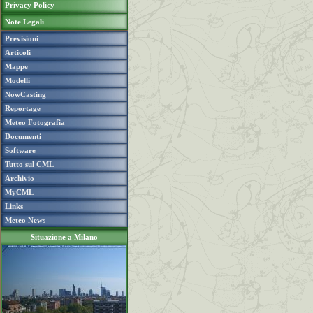
Privacy Policy
Note Legali
Previsioni
Articoli
Mappe
Modelli
NowCasting
Reportage
Meteo Fotografia
Documenti
Software
Tutto sul CML
Archivio
MyCML
Links
Meteo News
Situazione a Milano