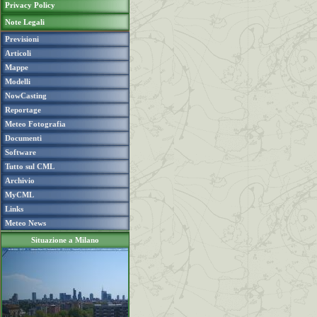
Privacy Policy
Note Legali
Previsioni
Articoli
Mappe
Modelli
NowCasting
Reportage
Meteo Fotografia
Documenti
Software
Tutto sul CML
Archivio
MyCML
Links
Meteo News
Situazione a Milano