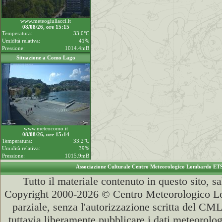
www.meteogiuliacci.it
08/08/26, ore 15:15
Temperatura:
33.0°C
Umidità relativa:
41%
Pressione:
1014.4mB
Situazione a Como Lago
www.meteocomo.it
08/08/26, ore 15:14
Temperatura:
33.2°C
Umidità relativa:
39%
Pressione:
1015.9mB
Associazione Culturale Centro Meteorologico Lombardo ET
Tutto il materiale contenuto in questo sito, s
Copyright 2000-2026 © Centro Meteorologico Lo
parziale, senza l'autorizzazione scritta del CML
tuttavia liberamente pubblicare i dati meteorolog