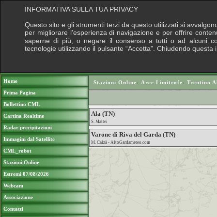
INFORMATIVA SULLA TUA PRIVACY
Questo sito e gli strumenti terzi da questo utilizzati si avvalgon
per migliorare l'esperienza di navigazione e per offrire conten
saperne di più, o negare il consenso a tutti o ad alcuni cook
tecnologie utilizzando il pulsante “Accetta”. Chiudendo questa 
Puoi sostenere le nostre attività con una do
Home
Stazioni Online
›
Aree Limitrofe
›
Trentino A
Prima Pagina
Bollettino CML
Ala (TN)
Cartina Realtime
S. Mattei
Radar precipitazioni
Varone di Riva del Garda (TN)
Immagini dal Satellite
M. Calzà - AltoGardameteo.com
CML_robot
Stazioni Online
Estremi 07/08/2026
Webcam
Associazione
Contatti