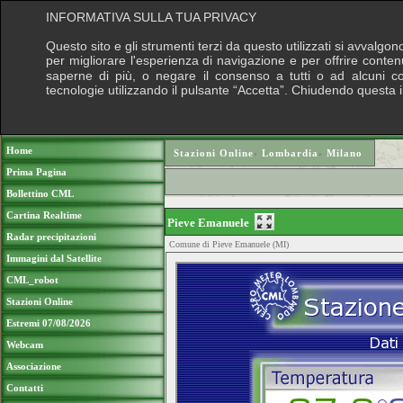
INFORMATIVA SULLA TUA PRIVACY
Questo sito e gli strumenti terzi da questo utilizzati si avvalgon
per migliorare l'esperienza di navigazione e per offrire conten
saperne di più, o negare il consenso a tutti o ad alcuni cook
tecnologie utilizzando il pulsante “Accetta”. Chiudendo questa 
Puoi sostenere le nostre attività con una do
Home
Stazioni Online
›
Lombardia
›
Milano
Prima Pagina
Bollettino CML
Cartina Realtime
Pieve Emanuele
Radar precipitazioni
Comune di Pieve Emanuele (MI)
Immagini dal Satellite
CML_robot
Stazioni Online
Estremi 07/08/2026
Webcam
Associazione
Contatti