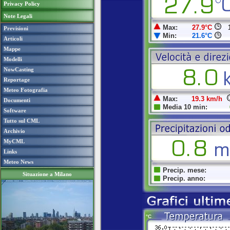
Privacy Policy
Note Legali
Previsioni
Articoli
Mappe
Modelli
NowCasting
Reportage
Meteo Fotografia
Documenti
Software
Tutto sul CML
Archivio
MyCML
Links
Meteo News
Situazione a Milano