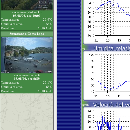
www.meteogiuliacci.it
08/08/26, ore 10:00
Temperatura:
28.4°C
Umidità relativa:
55%
Pressione:
1016.1mB
Situazione a Como Lago
www.meteocomo.it
08/08/26, ore 9:59
Temperatura:
25.1°C
Umidità relativa:
65%
Pressione:
1018.4mB