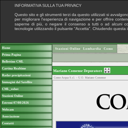
INFORMATIVA SULLA TUA PRIVACY
Questo sito e gli strumenti terzi da questo utilizzati si avvalgon
per migliorare l'esperienza di navigazione e per offrire conten
saperne di più, o negare il consenso a tutti o ad alcuni cook
tecnologie utilizzando il pulsante “Accetta”. Chiudendo questa 
Puoi sostenere le nostre attività con una do
Home
Stazioni Online
›
Lombardia
›
Como
Prima Pagina
Bollettino CML
Cartina Realtime
Mariano Comense Depuratore
Radar precipitazioni
Como Acqua S.r.l. – U.O. Mariano Comense
Immagini dal Satellite
CML_robot
Stazioni Online
Estremi 07/08/2026
Webcam
Associazione
Contatti