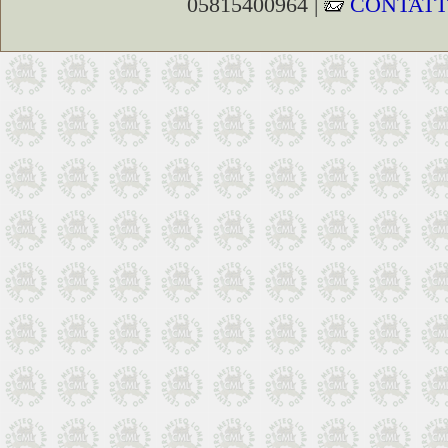
05815400964 |
CONTATT