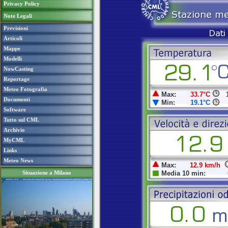
Privacy Policy
Note Legali
Previsioni
Articoli
Mappe
Modelli
NowCasting
Reportage
Meteo Fotografia
Documenti
Software
Tutto sul CML
Archivio
MyCML
Links
Meteo News
Situazione a Milano