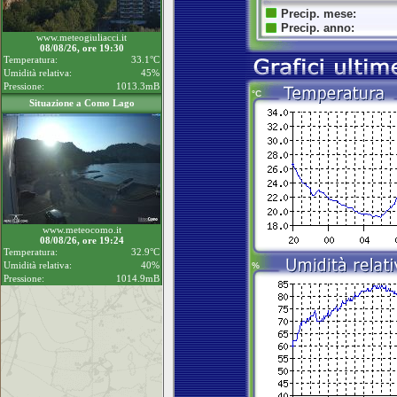
www.meteogiuliacci.it
08/08/26, ore 19:30
Temperatura:
33.1°C
Umidità relativa:
45%
Pressione:
1013.3mB
Situazione a Como Lago
www.meteocomo.it
08/08/26, ore 19:24
Temperatura:
32.9°C
Umidità relativa:
40%
Pressione:
1014.9mB