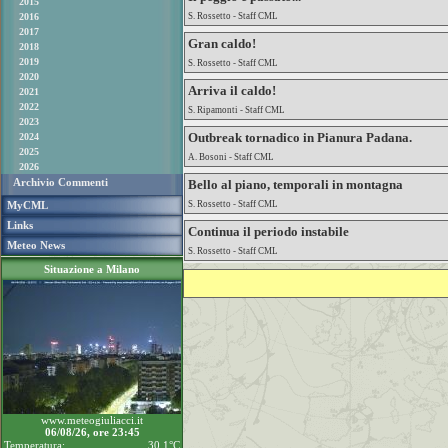
2015
2016
S. Rossetto - Staff CML
2017
Gran caldo!
2018
2019
S. Rossetto - Staff CML
2020
Arriva il caldo!
2021
2022
S. Ripamonti - Staff CML
2023
Outbreak tornadico in Pianura Padana.
2024
2025
A. Bosoni - Staff CML
2026
Archivio Commenti
Bello al piano, temporali in montagna
MyCML
S. Rossetto - Staff CML
Links
Continua il periodo instabile
Meteo News
S. Rossetto - Staff CML
Situazione a Milano
www.meteogiuliacci.it
06/08/26, ore 23:45
Temperatura:
30.1°C