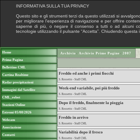
INFORMATIVA SULLA TUA PRIVACY
Questo sito e gli strumenti terzi da questo utilizzati si avvalgon
per migliorare l'esperienza di navigazione e per offrire conten
saperne di più, o negare il consenso a tutti o ad alcuni cook
tecnologie utilizzando il pulsante “Accetta”. Chiudendo questa 
Puoi sostenere le nostre attività con una do
Home
Archivio
›
Archivio Prime Pagine
›
2007
Prima Pagina
Bollettino CML
Freddo ed anche i primi fiocchi
Cartina Realtime
S. Rossetto - Staff CML
Radar precipitazioni
Week-end variabile, poi più freddo
Immagini dal Satellite
S. Rossetto - Staff CML
CML_robot
Dopo il freddo, finalmente la pioggia
Stazioni Online
S. Rossetto - Staff CML
Estremi 05/08/2026
Freddo in arrivo
Webcam
S. Rossetto - Staff CML
Associazione
Variabilità dopo il fresco
Contatti
S. Rossetto - Staff CML