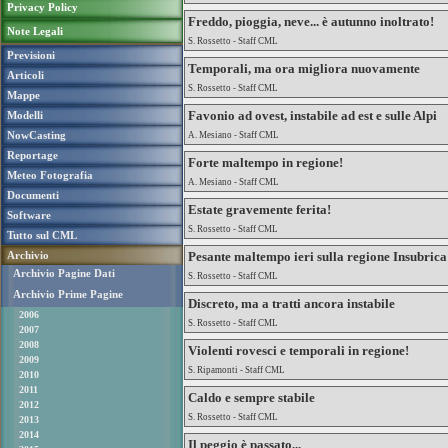
Privacy Policy
Freddo, pioggia, neve... è autunno inoltrato!
Note Legali
S. Rossetto - Staff CML
Previsioni
Temporali, ma ora migliora nuovamente
Articoli
S. Rossetto - Staff CML
Mappe
Favonio ad ovest, instabile ad est e sulle Alpi
Modelli
NowCasting
A. Mesiano - Staff CML
Reportage
Forte maltempo in regione!
Meteo Fotografia
A. Mesiano - Staff CML
Documenti
Estate gravemente ferita!
Software
S. Rossetto - Staff CML
Tutto sul CML
Archivio
Pesante maltempo ieri sulla regione Insubrica
Archivio Pagine Dati
S. Rossetto - Staff CML
Archivio Prime Pagine
Discreto, ma a tratti ancora instabile
2006
S. Rossetto - Staff CML
2007
2008
Violenti rovesci e temporali in regione!
2009
S. Ripamonti - Staff CML
2010
2011
Caldo e sempre stabile
2012
S. Rossetto - Staff CML
2013
2014
Il peggio è passato...