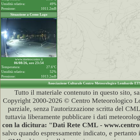
Umidità relativa:
49%
Pressione:
1011.2mB
Situazione a Como Lago
www.meteocomo.it
06/08/26, ore 23:54
Temperatura:
27.6°C
Umidità relativa:
52%
Pressione:
1013.2mB
Associazione Culturale Centro Meteorologico Lombardo ET
Tutto il materiale contenuto in questo sito, s
Copyright 2000-2026 © Centro Meteorologico Lo
parziale, senza l'autorizzazione scritta del CML
tuttavia liberamente pubblicare i dati meteorolog
con la dicitura: "Dati Rete CML - www.cent
salvo quando espressamente indicato, e pertanto i