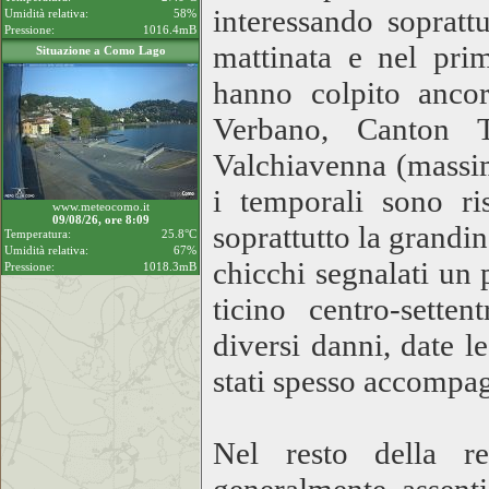
interessando sopratt
Umidità relativa:
58%
Pressione:
1016.4mB
mattinata e nel pri
Situazione a Como Lago
hanno colpito ancor
Verbano, Canton Ti
Valchiavenna (massim
i temporali sono ris
www.meteocomo.it
09/08/26, ore 8:09
soprattutto la grandi
Temperatura:
25.8°C
Umidità relativa:
67%
chicchi segnalati un 
Pressione:
1018.3mB
ticino centro-sette
diversi danni, date 
stati spesso accompagn
Nel resto della re