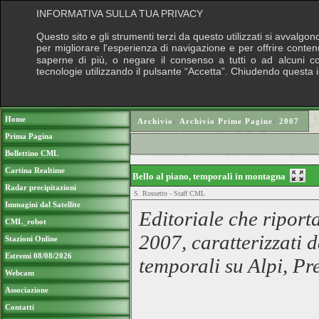
INFORMATIVA SULLA TUA PRIVACY
Questo sito e gli strumenti terzi da questo utilizzati si avvalgon
per migliorare l'esperienza di navigazione e per offrire conten
saperne di più, o negare il consenso a tutti o ad alcuni cook
tecnologie utilizzando il pulsante “Accetta”. Chiudendo questa 
Puoi sostenere le nostre attività con una do
Home
Archivio
›
Archivio Prime Pagine
›
2007
Prima Pagina
Bollettino CML
Cartina Realtime
Bello al piano, temporali in montagna
Radar precipitazioni
S. Rossetto - Staff CML
Immagini dal Satellite
Editoriale che riporta
CML_robot
2007, caratterizzati 
Stazioni Online
Estremi 08/08/2026
temporali su Alpi, Pr
Webcam
Associazione
Contatti