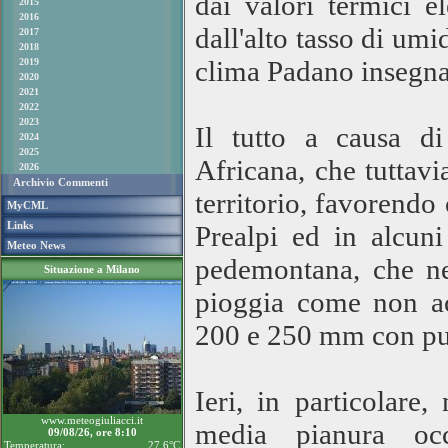
dai valori termici e
2015
2016
dall'alto tasso di umi
2017
2018
clima Padano insegna
2019
2020
2021
2022
2023
Il tutto a causa di
2024
2025
Africana, che tuttavi
2026
Archivio Commenti
territorio, favorendo 
MyCML
Links
Prealpi ed in alcuni
Meteo News
pedemontana, che ne
Situazione a Milano
pioggia come non ac
200 e 250 mm con pun
Ieri, in particolare,
www.meteogiuliacci.it
media pianura occ
09/08/26, ore 8:10
Temperatura:
27.6°C