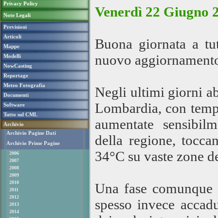
Privacy Policy
Venerdì 22 Giugno 2
Note Legali
Previsioni
Articoli
Buona giornata a tut
Mappe
nuovo aggiornamento
Modelli
NowCasting
Reportage
Meteo Fotografia
Negli ultimi giorni a
Documenti
Lombardia, con tempe
Software
Tutto sul CML
aumentate sensibilm
Archivio
Archivio Pagine Dati
della regione, tocc
Archivio Prime Pagine
34°C su vaste zone de
2006
2007
2008
2009
2010
Una fase comunque b
2011
2012
spesso invece accadut
2013
2014