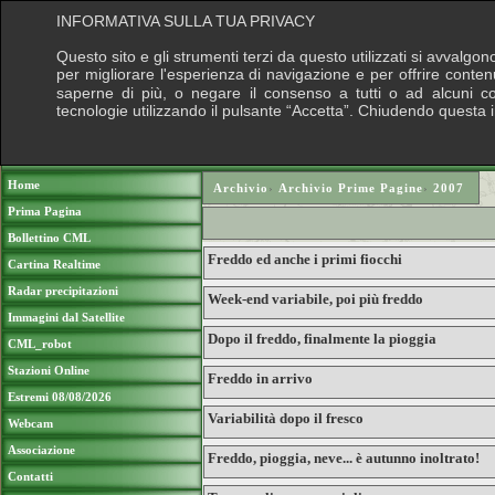
INFORMATIVA SULLA TUA PRIVACY
Questo sito e gli strumenti terzi da questo utilizzati si avvalgon
per migliorare l'esperienza di navigazione e per offrire conten
saperne di più, o negare il consenso a tutti o ad alcuni cook
tecnologie utilizzando il pulsante “Accetta”. Chiudendo questa 
Puoi sostenere le nostre attività con una do
Home
Archivio
›
Archivio Prime Pagine
›
2007
Prima Pagina
Bollettino CML
Freddo ed anche i primi fiocchi
Cartina Realtime
Radar precipitazioni
Week-end variabile, poi più freddo
Immagini dal Satellite
Dopo il freddo, finalmente la pioggia
CML_robot
Stazioni Online
Freddo in arrivo
Estremi 08/08/2026
Variabilità dopo il fresco
Webcam
Associazione
Freddo, pioggia, neve... è autunno inoltrato!
Contatti