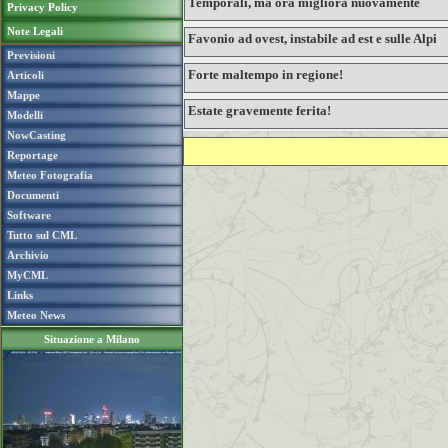
Temporali, ma ora migliora nuovamente
Privacy Policy
Note Legali
Favonio ad ovest, instabile ad est e sulle Alpi
Previsioni
Forte maltempo in regione!
Articoli
Mappe
Estate gravemente ferita!
Modelli
NowCasting
Reportage
Meteo Fotografia
Documenti
Software
Tutto sul CML
Archivio
MyCML
Links
Meteo News
Situazione a Milano