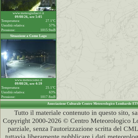
www.meteogiuliacci.it
09/08/26, ore 5:05
Temperatura:
27.1°C
Umidità relativa:
57%
Pressione:
1015.9mB
Situazione a Como Lago
www.meteocomo.it
09/08/26, ore 4:59
Temperatura:
25.1°C
Umidità relativa:
63%
Pressione:
1017.8mB
Associazione Culturale Centro Meteorologico Lombardo ET
Tutto il materiale contenuto in questo sito, s
Copyright 2000-2026 © Centro Meteorologico Lo
parziale, senza l'autorizzazione scritta del CML
tuttavia liberamente pubblicare i dati meteorolog