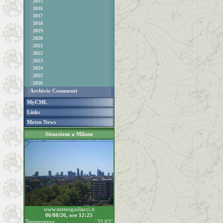
2015
2016
2017
2018
2019
2020
2021
2022
2023
2024
2025
2026
Archivio Commenti
MyCML
Links
Meteo News
Situazione a Milano
www.meteogiuliacci.it
06/08/26, ore 12:25
Temperatura:
33.0°C