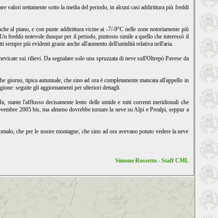
re valori nettamente sotto la media del periodo, in alcuni casi addirittura più freddi
nche al piano, e con punte addirittura vicine ai -7/-9°C nelle zone notoriamente più
 Un freddo notevole dunque per il periodo, piuttosto simile a quello che interessò il
ti sempre più evidenti grazie anche all'aumento dell'umidità relativa nell'aria.
 nevicate sui rilievi. Da segnalare solo una spruzzata di neve sull'Oltrepò Pavese da
.
he giorno, tipica autunnale, che sino ad ora è completamente mancata all'appello in
gione: seguite gli aggiornamenti per ulteriori dettagli.
, stante l'afflusso decisamente lento delle umide e miti correnti meridionali che
n Novembre 2005 bis, ma almeno dovrebbe tornare la neve su Alpi e Prealpi, seppur a
anomalo, che per le nostre montagne, che sino ad ora avevano potuto vedere la neve
Simone Rossetto - Staff CML