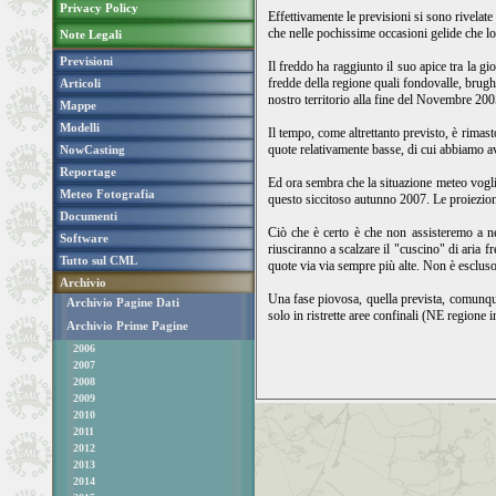
Privacy Policy
Effettivamente le previsioni si sono rivelate
che nelle pochissime occasioni gelide che l
Note Legali
Previsioni
Il freddo ha raggiunto il suo apice tra la g
fredde della regione quali fondovalle, brugh
Articoli
nostro territorio alla fine del Novembre 2005.
Mappe
Modelli
Il tempo, come altrettanto previsto, è rimas
quote relativamente basse, di cui abbiamo avu
NowCasting
Reportage
Ed ora sembra che la situazione meteo voglia
Meteo Fotografia
questo siccitoso autunno 2007. Le proiezioni i
Documenti
Ciò che è certo è che non assisteremo a ne
Software
riusciranno a scalzare il "cuscino" di aria
Tutto sul CML
quote via via sempre più alte. Non è escluso 
Archivio
Una fase piovosa, quella prevista, comunque
Archivio Pagine Dati
solo in ristrette aree confinali (NE regione i
Archivio Prime Pagine
2006
2007
2008
2009
2010
2011
2012
2013
2014