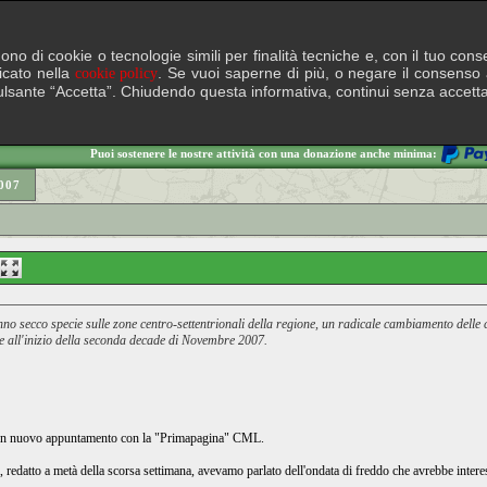
lgono di cookie o tecnologie simili per finalità tecniche e, con il tuo c
ficato nella
. Se vuoi saperne di più, o negare il consenso a
cookie policy
il pulsante “Accetta”. Chiudendo questa informativa, continui senza accett
Puoi sostenere le nostre attività con una donazione anche minima:
007
no secco specie sulle zone centro-settentrionali della regione, un radicale cambiamento delle c
e all'inizio della seconda decade di Novembre 2007.
d un nuovo appuntamento con la "Primapagina" CML.
 redatto a metà della scorsa settimana, avevamo parlato dell'ondata di freddo che avrebbe interes