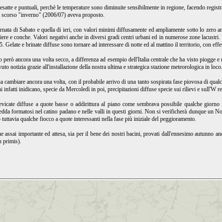
 esatte e puntuali, perchè le temperature sono diminuite sensibilmente in regione, facendo registra
o scorso "inverno" (2006/07) aveva proposto.
iornata di Sabato e quella di ieri, con valori minimi diffusamente ed ampliamente sotto lo zero a
iere e conche. Valori negativi anche in diversi gradi centri urbani ed in numerose zone lacustri.
 Gelate e brinate diffuse sono tornare ad interessare di notte ed al mattino il territorio, con effet
to però ancora una volta secco, a differenza ad esempio dell'Italia centrale che ha visto piogge e
to notizia grazie all'installazione della nostra ultima e strategica stazione meteorologica in loco
 cambiare ancora una volta, con il probabile arrivo di una tanto sospirata fase piovosa di qualc
nfatti inidicano, specie da Mercoledì in poi, precipitazioni diffuse specie sui rilievi e sull'W re
vicate diffuse a quote basse o addirittura al piano come sembrava possibile qualche giorno fa
 fredda formatosi nel catino padano e nelle valli in questi giorni. Non si verificherà dunque u
tuttavia qualche fiocco a quote interessanti nella fase più iniziale del peggioramento.
 assai importante ed attesa, sia per il bene dei nostri bacini, provati dall'ennesimo autunno 
n primis).