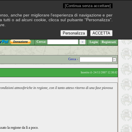
[Continua senza accettare]
onsenso, anche per migliorare l'esperienza di navigazione e per
 tutti o ad alcuni cookie, clicca sul pulsante “Personalizza”.
are.
Personalizza
ACCETTA
.: Giovedì 6 agosto 2026
Cerca:
Login
Registrati
Cerca ›
Inserito il› 24/11/2007 12.38.02
ondizioni atmosferiche in regione, con il tanto atteso ritorno di una fase piovosa
sato la regione da lì a poco.