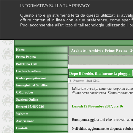
INFORMATIVA SULLA TUA PRIVACY
Questo sito e gli strumenti terzi da questo utilizzati si avva
offrire contenuti in linea con le tue preferenze, come speci
Puoi acconsentire all'utilizzo di tali tecnologie utilizzando 
Home
Archivio
›
Archivio Prime Pagine
›
2
Prima Pagina
Bollettino CML
Cartina Realtime
Dopo il freddo, finalmente la pioggia
Radar precipitazioni
S. Rossetto - Staff CML
Immagini dal Satellite
Editoriale ove si prennuncia, dopo un autun
CML_robot
di una certa consistenza. Siamo esattament
Stazioni Online
Lunedì 19 Novembre 2007, ore 16
Estremi 05/08/2026
Webcam
Buon pomeriggio a tutti e ben ritrovati a
Associazione
Contatti
Nell'ultimo aggiornamento di questa rubrica,