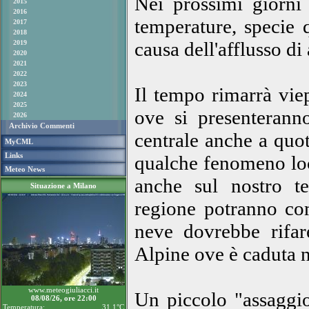
Nei prossimi giorni 
2015
2016
temperature, specie 
2017
2018
causa dell'afflusso di
2019
2020
2021
2022
2023
Il tempo rimarrà viep
2024
2025
ove si presenteranno
2026
Archivio Commenti
centrale anche a quot
MyCML
Links
qualche fenomeno loc
Meteo News
anche sul nostro ter
Situazione a Milano
regione potranno com
neve dovrebbe rifa
Alpine ove è caduta ne
www.meteogiuliacci.it
Un piccolo "assaggio
08/08/26, ore 22:00
Temperatura:
31.1°C