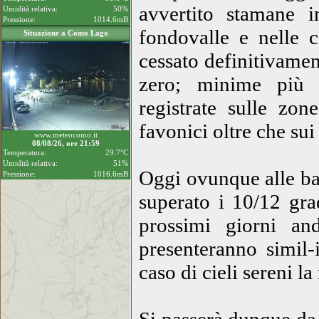
avvertito stamane i
Umidità relativa:
50%
Pressione:
1014.6mB
fondovalle e nelle 
Situazione a Como Lago
cessato definitivame
zero; minime più 
registrate sulle zon
favonici oltre che sui
www.meteocomo.it
08/08/26, ore 21:59
Temperatura:
29.7°C
Umidità relativa:
51%
Oggi ovunque alle ba
Pressione:
1016.6mB
superato i 10/12 grad
prossimi giorni an
presenteranno simil-
caso di cieli sereni la