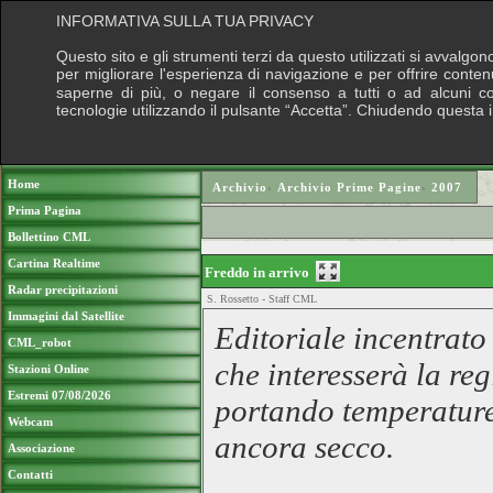
INFORMATIVA SULLA TUA PRIVACY
Questo sito e gli strumenti terzi da questo utilizzati si avvalgon
per migliorare l'esperienza di navigazione e per offrire conten
saperne di più, o negare il consenso a tutti o ad alcuni cook
tecnologie utilizzando il pulsante “Accetta”. Chiudendo questa 
Puoi sostenere le nostre attività con una do
Home
Archivio
›
Archivio Prime Pagine
›
2007
Prima Pagina
Bollettino CML
Cartina Realtime
Freddo in arrivo
Radar precipitazioni
S. Rossetto - Staff CML
Immagini dal Satellite
Editoriale incentrato
CML_robot
che interesserà la re
Stazioni Online
Estremi 07/08/2026
portando temperature 
Webcam
ancora secco.
Associazione
Contatti