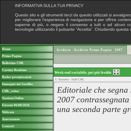
INFORMATIVA SULLA TUA PRIVACY
Questo sito e gli strumenti terzi da questo utilizzati si avvalgon
per migliorare l'esperienza di navigazione e per offrire conten
saperne di più, o negare il consenso a tutti o ad alcuni cook
tecnologie utilizzando il pulsante “Accetta”. Chiudendo questa 
Puoi sostenere le nostre attività con una do
Home
Archivio
›
Archivio Prime Pagine
›
2007
Prima Pagina
Bollettino CML
Cartina Realtime
Week-end variabile, poi più freddo
Radar precipitazioni
S. Rossetto - Staff CML
Immagini dal Satellite
Editoriale che segna
CML_robot
2007 contrassegnata d
Stazioni Online
Estremi 06/08/2026
una seconda parte gr
Webcam
Associazione
Contatti