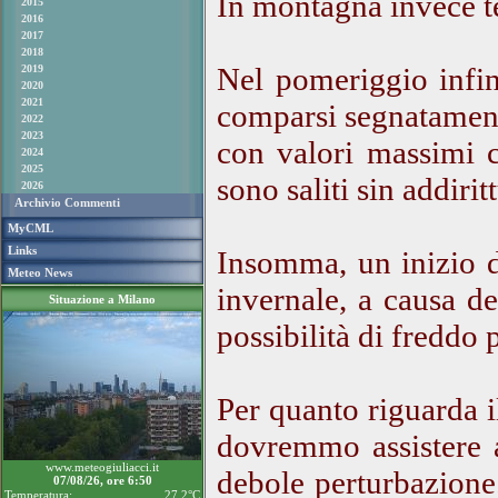
In montagna invece t
2015
2016
2017
2018
Nel pomeriggio infin
2019
2020
2021
comparsi segnatament
2022
2023
con valori massimi c
2024
2025
sono saliti sin addirit
2026
Archivio Commenti
MyCML
Links
Insomma, un inizio 
Meteo News
invernale, a causa de
Situazione a Milano
possibilità di freddo p
Per quanto riguarda 
dovremmo assistere 
www.meteogiuliacci.it
debole perturbazione
07/08/26, ore 6:50
Temperatura:
27.2°C