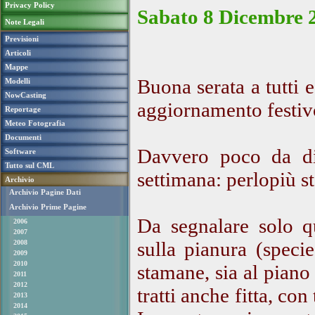
Privacy Policy
Sabato 8 Dicembre 2
Note Legali
Previsioni
Articoli
Mappe
Buona serata a tutti 
Modelli
NowCasting
aggiornamento festiv
Reportage
Meteo Fotografia
Documenti
Davvero poco da dir
Software
Tutto sul CML
settimana: perlopiù st
Archivio
Archivio Pagine Dati
Archivio Prime Pagine
Da segnalare solo qu
2006
2007
sulla pianura (specie
2008
2009
2010
stamane, sia al piano 
2011
2012
tratti anche fitta, co
2013
2014