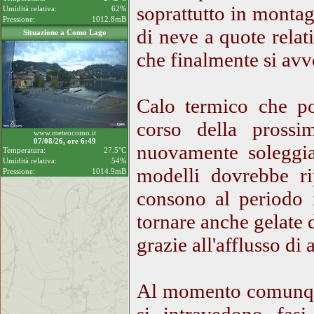
soprattutto in monta
Umidità relativa:
62%
Pressione:
1012.8mB
di neve a quote rela
Situazione a Como Lago
che finalmente si avve
Calo termico che po
corso della prossi
www.meteocomo.it
07/08/26, ore 6:49
nuovamente soleggiat
Temperatura:
27.5°C
Umidità relativa:
54%
modelli dovrebbe ri
Pressione:
1014.9mB
consono al periodo 
tornare anche gelate 
grazie all'afflusso di 
Al momento comunque,