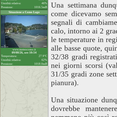
Una settimana dunqu
Umidità relativa:
46%
Pressione:
1016.5mB
come dicevamo sembr
Situazione a Como Lago
segnali di cambiamen
calo, intorno ai 2 gr
le temperature in reg
alle basse quote, qui
www.meteocomo.it
09/08/26, ore 10:54
32/38 gradi registra
Temperatura:
27.9°C
Umidità relativa:
62%
nei giorni scorsi (v
Pressione:
1018.0mB
31/35 gradi zone set
pianura).
Una situazione dunqu
dovrebbe mantener