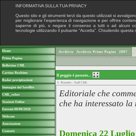
INFORMATIVA SULLA TUA PRIVACY
Questo sito e gli strumenti terzi da questo utilizzati si avvalgon
per migliorare l'esperienza di navigazione e per offrire conten
saperne di più, o negare il consenso a tutti o ad alcuni cook
tecnologie utilizzando il pulsante “Accetta”. Chiudendo questa 
Puoi sostenere le nostre attività con una do
Home
Archivio
›
Archivio Prime Pagine
›
2007
Prima Pagina
Bollettino CML
Cartina Realtime
Il peggio è passato...
Radar precipitazioni
S. Rossetto - Staff CML
Immagini dal Satellite
Editoriale che comment
CML_robot
che ha interessato la
Stazioni Online
Estremi 08/08/2026
Webcam
Associazione
Domenica 22 Luglio 
Contatti