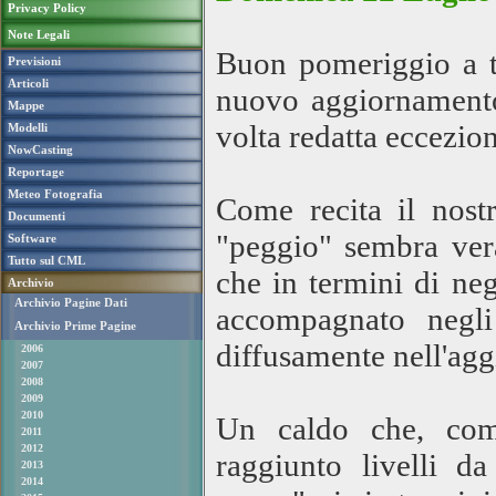
Privacy Policy
Note Legali
Buon pomeriggio a tu
Previsioni
Articoli
nuovo aggiornamento 
Mappe
volta redatta eccezi
Modelli
NowCasting
Reportage
Meteo Fotografia
Come recita il nostr
Documenti
"peggio" sembra ver
Software
Tutto sul CML
che in termini di neg
Archivio
Archivio Pagine Dati
accompagnato negli
Archivio Prime Pagine
diffusamente nell'ag
2006
2007
2008
2009
2010
Un caldo che, com
2011
2012
raggiunto livelli d
2013
2014