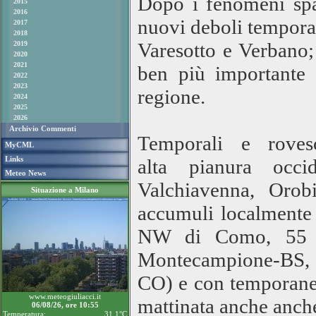
Dopo i fenomeni spar
2015
2016
nuovi deboli temporal
2017
2018
Varesotto e Verbano; 
2019
2020
2021
ben più importante 
2022
2023
regione.
2024
2025
2026
Archivio Commenti
Temporali e roves
MyCML
Links
alta pianura occid
Meteo News
Valchiavenna, Orob
Situazione a Milano
accumuli localmente
NW di Como, 55 a
Montecampione-BS, 
CO) e con temporaneo
www.meteogiuliacci.it
mattinata anche anch
06/08/26, ore 10:55
Temperatura:
31.1°C