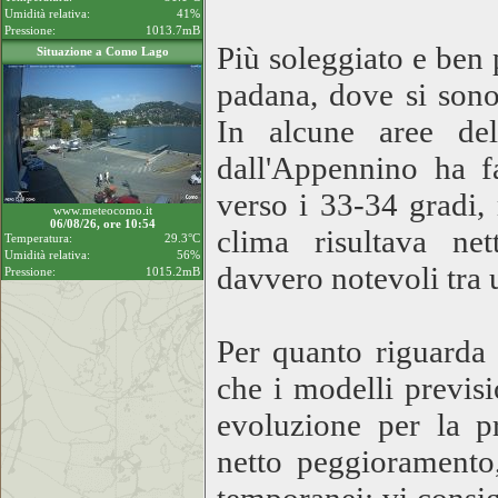
Umidità relativa:
41%
Pressione:
1013.7mB
Più soleggiato e ben 
Situazione a Como Lago
padana, dove si sono
In alcune aree del
dall'Appennino ha fa
verso i 33-34 gradi
www.meteocomo.it
06/08/26, ore 10:54
clima risultava ne
Temperatura:
29.3°C
Umidità relativa:
56%
davvero notevoli tra u
Pressione:
1015.2mB
Per quanto riguarda 
che i modelli previsi
evoluzione per la p
netto peggiorament