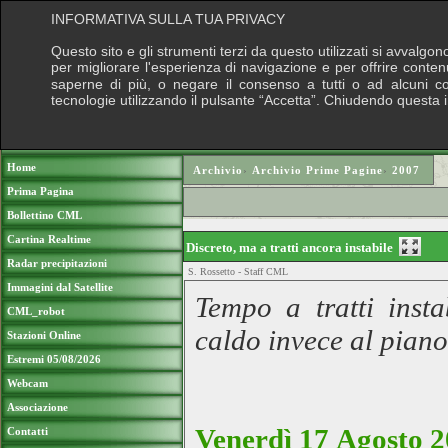
INFORMATIVA SULLA TUA PRIVACY
Questo sito e gli strumenti terzi da questo utilizzati si avvalgon
per migliorare l'esperienza di navigazione e per offrire conten
saperne di più, o negare il consenso a tutti o ad alcuni cook
tecnologie utilizzando il pulsante “Accetta”. Chiudendo questa 
Puoi sostenere le nostre attività con una do
Home
Archivio
›
Archivio Prime Pagine
›
2007
Prima Pagina
Bollettino CML
Cartina Realtime
Discreto, ma a tratti ancora instabile
Radar precipitazioni
S. Rossetto - Staff CML
Immagini dal Satellite
Tempo a tratti insta
CML_robot
caldo invece al piano
Stazioni Online
Estremi 05/08/2026
Webcam
Associazione
Venerdì 17 Agosto 2
Contatti