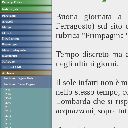
Privacy Policy
Note Legali
Buona giornata a t
Previsioni
Articoli
Ferragosto) sul sit
Mappe
rubrica "Primpagina"
Modelli
NowCasting
Reportage
Meteo Fotografia
Tempo discreto ma a 
Documenti
negli ultimi giorni.
Software
Tutto sul CML
Archivio
Archivio Pagine Dati
Il sole infatti non è 
Archivio Prime Pagine
nello stesso tempo, c
2006
2007
Lombarda che si risp
2008
2009
2010
acquazzoni, soprattu
2011
2012
2013
2014