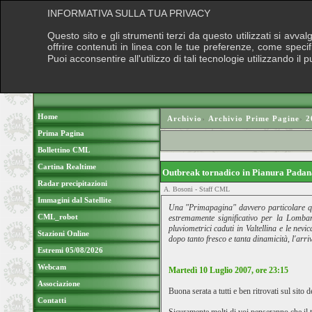
INFORMATIVA SULLA TUA PRIVACY
Questo sito e gli strumenti terzi da questo utilizzati si avva
offrire contenuti in linea con le tue preferenze, come speci
Puoi acconsentire all'utilizzo di tali tecnologie utilizzando 
Home
Archivio
›
Archivio Prime Pagine
›
2
Prima Pagina
Bollettino CML
Cartina Realtime
Outbreak tornadico in Pianura Pada
Radar precipitazioni
A. Bosoni - Staff CML
Immagini dal Satellite
Una "Primapagina" davvero particolare que
CML_robot
estremamente significativo per la Lombar
pluviometrici caduti in Valtellina e le ne
Stazioni Online
dopo tanto fresco e tanta dinamicità, l'arri
Estremi 05/08/2026
Webcam
Martedì 10 Luglio 2007, ore 23:15
Associazione
Buona serata a tutti e ben ritrovati sul si
Contatti