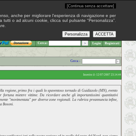
[Continua senza accettare]
onsenso, anche per migliorare l'esperienza di navigazione e per
 tutti o ad alcuni cookie, clicca sul pulsante “Personalizza”.
are.
Personalizza
ACCETTA
.: Giovedì 6 agosto 2026
Cerca:
Login
Registrati
Cerca ›
Inserito il› 12/07/2007 23.14.44
lla regione, primo fra i quali lo spaventoso tornado di Guidizzolo (MN), evento
fortuna mietere vittime. Da ricordare anche gli importantissimi quantitativi
samente "movimentata" per diverse zone regionali. La rubrica preannuncia infine,
ea Bosoni.