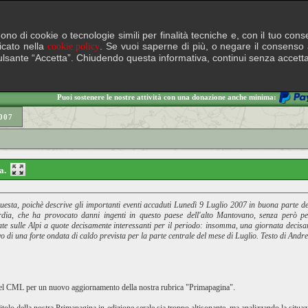
lgono di cookie o tecnologie simili per finalità tecniche e, con il tuo c
ficato nella
. Se vuoi saperne di più, o negare il consenso a
cookie policy
il pulsante “Accetta”. Chiudendo questa informativa, continui senza accett
Puoi sostenere le nostre attività con una donazione anche minima:
007
na.
sta, poichè descrive gli importanti eventi accaduti Lunedì 9 Luglio 2007 in buona parte de
dia, che ha provocato danni ingenti in questo paese dell'alto Mantovano, senza però per 
vicate sulle Alpi a quote decisamente interessanti per il periodo: insomma, una giornata deci
vo di una forte ondata di caldo prevista per la parte centrale del mese di Luglio. Testo di Andr
to del CML per un nuovo aggiornamento della nostra rubrica "Primapagina"
.