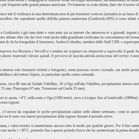
tolo della nostra Primapagina in edizione serale sia troppo altisonante, ma analizzando la situazi
e e più frequenti nelle grandi pianura americane. Ovviamente su scala ridotta, dato che il nostro 
isce tale il verificarsi in una determinata area di più fenomeni vorticosi (tornado) in un lasso d
ercellese che soprattutto quello dell'alta pianura mantovana (Guidizzolo-MN) si sono infatti ver
a Guidizzolo è già stato detto e visto tutto sia su internet che attraverso tv e giornali: ingen
tro abitato oltre che dai forti venti anche dalla grandinata verificatasi in concomitanza del torn
parte di chi ha fotografato il fenomeno, Andrea Colombo, membro dello Staff CML e superesperto
ompresa tra Mortara e Vercelli si è andato ad originare un temporale a supercella il quale h
n danno materiale rilevato quindi. Il percorso di nascita-attività-senescenza del vortice è sta
"
ato tuttavia solo fenomeni violenti e fotogenici, come possono essere i tornado, ma anche prezio
tellina e del settore Alpino, in particolare quello centro-orientale.
gione, circa 80 mm ad Andalo Valtellino, 50 a Oga nell'alta Valtellina, precipitazioni intense 
do 55 mm, Piancogno 67 mm, Tremosine sul Garda 35 mm).
valori in quota, +4°C nella notte a Oga (1500 metri), neve a Livigno fino al fondovalle (1800mt)
nostra regione.
, c'è invece da segnalare le poche precipitazioni cadute nelle ultime settimane, come in que
o tra le zone con minori precipitazioni della regione durante il periodo estivo.
mana, i valori termici si manterranno ancora sotto le medie per qualche giorno. Per il fine sett
ccare anche i +36°C, ponendo fine a questo periodo fresco che ha caratterizzato la prima decad