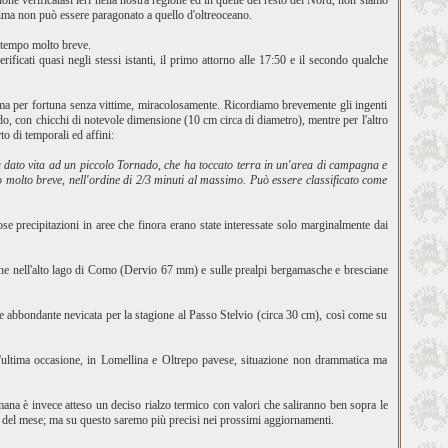
one verificatasi ieri nella nostra regione ed in quelle del resto del Nord, non siamo
clima non può essere paragonato a quello d'oltreoceano.
i tempo molto breve.
ificati quasi negli stessi istanti, il primo attorno alle 17:50 e il secondo qualche
ti ma per fortuna senza vittime, miracolosamente. Ricordiamo brevemente gli ingenti
ado, con chicchi di notevole dimensione (10 cm circa di diametro), mentre per l'altro
 di temporali ed affini:
a dato vita ad un piccolo Tornado, che ha toccato terra in un'area di campagna e
to molto breve, nell'ordine di 2/3 minuti al massimo. Può essere classificato come
se precipitazioni in aree che finora erano state interessate solo marginalmente dai
anche nell'alto lago di Como (Dervio 67 mm) e sulle prealpi bergamasche e bresciane
 e abbondante nevicata per la stagione al Passo Stelvio (circa 30 cm), così come su
st'ultima occasione, in Lomellina e Oltrepo pavese, situazione non drammatica ma
imana è invece atteso un deciso rialzo termico con valori che saliranno ben sopra le
e del mese; ma su questo saremo più precisi nei prossimi aggiornamenti.