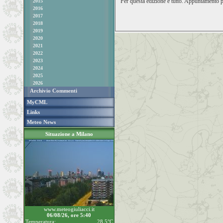
Per questa edizione è tutto. Appuntamento
2015
2016
2017
2018
2019
2020
2021
2022
2023
2024
2025
2026
Archivio Commenti
MyCML
Links
Meteo News
Situazione a Milano
www.meteogiuliacci.it
06/08/26, ore 5:40
Temperatura:
28.5°C