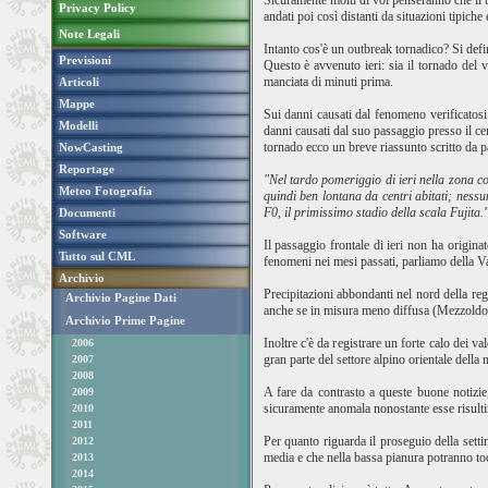
Sicuramente molti di voi penseranno che il ti
Privacy Policy
andati poi così distanti da situazioni tipich
Note Legali
Intanto cos'è un outbreak tornadico? Si defin
Previsioni
Questo è avvenuto ieri: sia il tornado del v
manciata di minuti prima.
Articoli
Mappe
Sui danni causati dal fenomeno verificatosi 
Modelli
danni causati dal suo passaggio presso il cen
tornado ecco un breve riassunto scritto da 
NowCasting
Reportage
"Nel tardo pomeriggio di ieri nella zona c
Meteo Fotografia
quindi ben lontana da centri abitati; nessu
F0, il primissimo stadio della scala Fujita.
Documenti
Software
Il passaggio frontale di ieri non ha origin
Tutto sul CML
fenomeni nei mesi passati, parliamo della Val
Archivio
Precipitazioni abbondanti nel nord della re
Archivio Pagine Dati
anche se in misura meno diffusa (Mezzol
Archivio Prime Pagine
Inoltre c'è da registrare un forte calo dei 
2006
gran parte del settore alpino orientale della 
2007
2008
A fare da contrasto a queste buone notizie
2009
sicuramente anomala nonostante esse risultin
2010
2011
Per quanto riguarda il proseguio della setti
2012
media e che nella bassa pianura potranno to
2013
2014