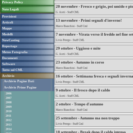
Privacy Policy
20 novembre - Fresco e grigio, poi umido e pi
Note Legali
G. Aceti - Staff CML
Previsioni
13 novembre - Primi segnali d'inverno!
Articoli
Marco Bianchini - Staff Cml
Mappe
7 novembre - Virata verso il freddo nel fine s
Modelli
NowCasting
Livio Perego - Staff CML
Reportage
29 ottobre - Uggioso e mite
Meteo Fotografia
G. Aceti - Staff CML
Documenti
23 ottobre - Autunno in corso
Software
Marco Bianchini - Staff Cml
Tutto sul CML
Archivio
16 ottobre - Settimana fresca e segnali inverna
Archivio Pagine Dati
Livio Perego - Staff CML
Archivio Prime Pagine
9 ottobre - Il fresco dopo il caldo
2006
G. Aceti - Staff CML
2007
2008
2 ottobre - Tempo d'autunno
2009
Marco Bianchini - Staff Cml
2010
2011
25 settembre - Autunno ma non troppo
2012
Livio Perego - Staff Cml
2013
2014
18 settembre - Break dopo il caldo intenso