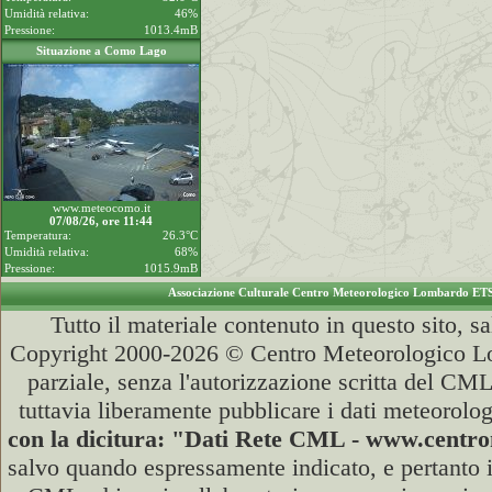
Umidità relativa:
46%
Pressione:
1013.4mB
Situazione a Como Lago
www.meteocomo.it
07/08/26, ore 11:44
Temperatura:
26.3°C
Umidità relativa:
68%
Pressione:
1015.9mB
Associazione Culturale Centro Meteorologico Lombardo ET
Tutto il materiale contenuto in questo sito, s
Copyright 2000-2026 © Centro Meteorologico Lo
parziale, senza l'autorizzazione scritta del CML
tuttavia liberamente pubblicare i dati meteorolog
con la dicitura: "Dati Rete CML - www.cent
salvo quando espressamente indicato, e pertanto i