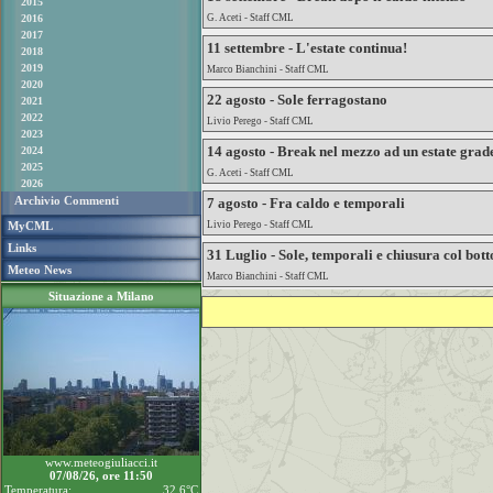
2015
2016
G. Aceti - Staff CML
2017
11 settembre - L'estate continua!
2018
2019
Marco Bianchini - Staff CML
2020
22 agosto - Sole ferragostano
2021
2022
Livio Perego - Staff CML
2023
14 agosto - Break nel mezzo ad un estate grad
2024
2025
G. Aceti - Staff CML
2026
Archivio Commenti
7 agosto - Fra caldo e temporali
MyCML
Livio Perego - Staff CML
Links
31 Luglio - Sole, temporali e chiusura col bott
Meteo News
Marco Bianchini - Staff CML
Situazione a Milano
www.meteogiuliacci.it
07/08/26, ore 11:50
Temperatura:
32.6°C