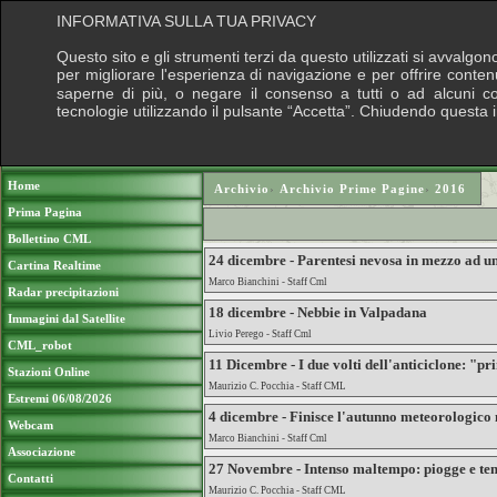
INFORMATIVA SULLA TUA PRIVACY
Questo sito e gli strumenti terzi da questo utilizzati si avvalgon
per migliorare l'esperienza di navigazione e per offrire conten
saperne di più, o negare il consenso a tutti o ad alcuni cook
tecnologie utilizzando il pulsante “Accetta”. Chiudendo questa 
Puoi sostenere le nostre attività con una do
Home
Archivio
›
Archivio Prime Pagine
›
2016
Prima Pagina
Bollettino CML
24 dicembre - Parentesi nevosa in mezzo ad un
Cartina Realtime
Marco Bianchini - Staff Cml
Radar precipitazioni
18 dicembre - Nebbie in Valpadana
Immagini dal Satellite
Livio Perego - Staff Cml
CML_robot
11 Dicembre - I due volti dell'anticiclone: "p
Stazioni Online
Maurizio C. Pocchia - Staff CML
Estremi 06/08/2026
4 dicembre - Finisce l'autunno meteorologico 
Webcam
Marco Bianchini - Staff Cml
Associazione
27 Novembre - Intenso maltempo: piogge e te
Contatti
Maurizio C. Pocchia - Staff CML