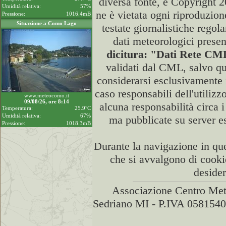
diversa fonte, è Copyrigh
Umidità relativa:
57%
ne è vietata ogni riproduzion
Pressione:
1016.4mB
Situazione a Como Lago
testate giornalistiche regol
dati meteorologici presen
dicitura: "Dati Rete C
validati dal CML, salvo qu
considerarsi esclusivamente 
caso responsabili dell'utilizz
www.meteocomo.it
09/08/26, ore 8:14
alcuna responsabilità circa i
Temperatura:
25.9°C
Umidità relativa:
67%
ma pubblicate su server e
Pressione:
1018.3mB
Durante la navigazione in que
che si avvalgono di cook
desider
Associazione Centro Met
Sedriano MI - P.IVA 058154