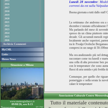
2015
Lunedì 28 novembre
: Model
2016
correnti da est sulla Valpad
2017
2018
Buona giornata a tutti dallo staff
2019
2020
2021
La settimana che andremo ora a ra
2022
dicembre è iniziato ufficialmente 
2023
Ma parlando del mese di novembre 
2024
spesso da un clima piuttosto mite
2025
decade. Gli accumuli mensili regi
2026
localmente anche superiori, parte
Archivio Commenti
tra le Prealpi Orobiche Bergamasc
compresi in un range di 50-100m
MyCML
Links
Ma ora analizzando più nel dettag
raccontare come tra lunedì e marte
Meteo News
una cella di alta pressione ben po
Situazione a Milano
con le temperature che sono aument
flussi di aria umida e più fredda da
Comunque, per quello che riguarda
pomeriggio e nella serata la nuvol
calare le temperature
Associazione Culturale Centro Meteorol
Tutto il materiale contenut
www.meteogiuliacci.it
09/08/26, ore 8:15
Temperatura:
27.7°C