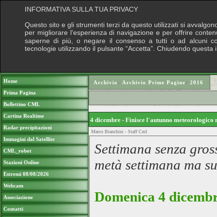
INFORMATIVA SULLA TUA PRIVACY
Questo sito e gli strumenti terzi da questo utilizzati si avvalgon
per migliorare l'esperienza di navigazione e per offrire conten
saperne di più, o negare il consenso a tutti o ad alcuni cook
tecnologie utilizzando il pulsante “Accetta”. Chiudendo questa 
Puoi sostenere le nostre attività con una do
Home
Archivio
›
Archivio Prime Pagine
›
2016
Prima Pagina
Bollettino CML
Cartina Realtime
4 dicembre - Finisce l'autunno meteorologico 
Radar precipitazioni
Marco Bianchini - Staff Cml
Immagini dal Satellite
Settimana senza gross
CML_robot
metà settimana ma sub
Stazioni Online
Estremi 08/08/2026
Webcam
Domenica 4 dicembre
Associazione
Contatti