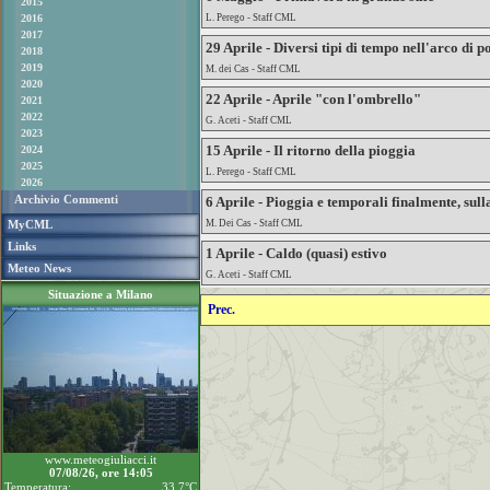
2015
2016
L. Perego - Staff CML
2017
29 Aprile - Diversi tipi di tempo nell'arco di p
2018
2019
M. dei Cas - Staff CML
2020
22 Aprile - Aprile "con l'ombrello"
2021
2022
G. Aceti - Staff CML
2023
15 Aprile - Il ritorno della pioggia
2024
2025
L. Perego - Staff CML
2026
Archivio Commenti
6 Aprile - Pioggia e temporali finalmente, sul
MyCML
M. Dei Cas - Staff CML
Links
1 Aprile - Caldo (quasi) estivo
Meteo News
G. Aceti - Staff CML
Situazione a Milano
Prec.
www.meteogiuliacci.it
07/08/26, ore 14:05
Temperatura:
33.7°C