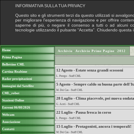
INFORMATIVA SULLA TUA PRIVACY
Questo sito e gli strumenti terzi da questo utilizzati si avvalgon
per migliorare l'esperienza di navigazione e per offrire conten
saperne di più, o negare il consenso a tutti o ad alcuni cook
tecnologie utilizzando il pulsante “Accetta”. Chiudendo questa 
Puoi sostenere le nostre attività con una do
Home
Archivio
›
Archivio Prime Pagine
›
2012
Prima Pagina
Bollettino CML
12 Agosto - Estate senza grandi scossoni
Cartina Realtime
L. Perego - Staff CML
Radar precipitazioni
5 Agosto - Sempre caldo su buona parte dell'I
Immagini dal Satellite
M. Dei Cas - Staff CML
CML_robot
28 Luglio - Clima piacevole, poi nuova ondata
Stazioni Online
G. Aceti - Staff CML
Estremi 06/08/2026
22 Luglio - Pausa fresca in corso
Webcam
L. Perego - Staff CML
Associazione
15 Luglio - Protagonisti, ancora i temporali!
Contatti
M. Dei Cas - Staff CML