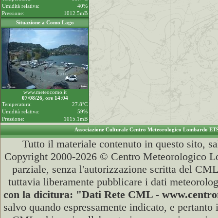
Umidità relativa:
40%
Pressione:
1012.5mB
Situazione a Como Lago
www.meteocomo.it
07/08/26, ore 14:04
Temperatura:
27.8°C
Umidità relativa:
59%
Pressione:
1015.1mB
Associazione Culturale Centro Meteorologico Lombardo ET
Tutto il materiale contenuto in questo sito, s
Copyright 2000-2026 © Centro Meteorologico Lo
parziale, senza l'autorizzazione scritta del CML
tuttavia liberamente pubblicare i dati meteorolog
con la dicitura: "Dati Rete CML - www.cent
salvo quando espressamente indicato, e pertanto i