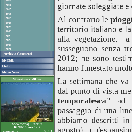
2015
giornate soleggiate e 
2016
2017
2018
Al contrario le
pioggi
2019
2020
territorio italiano e 
2021
2022
alla vegetazione, a
2023
2024
2025
susseguono senza tre
2026
Archivio Commenti
2012; ne sono testi
MyCML
hanno funestato molt
Links
Meteo News
La settimana che va 
Situazione a Milano
dal punto di vista me
temporalesca"
ad i
passaggio di una lin
abbiamo descritti in
www.meteogiuliacci.it
agosto) un'espansi
07/08/26, ore 5:35
Temperatura:
26.2°C