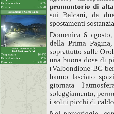
Umidità relativa:
65%
promontorio di alta
Pressione:
1012.5mB
Situazione a Como Lago
sui Balcani, da du
spostamenti sostanzia
Domenica 6 agosto, 
della Prima Pagina,
www.meteocomo.it
soprattutto sulle Oro
07/08/26, ore 5:34
Temperatura:
26.8°C
una buona dose di pi
Umidità relativa:
55%
Pressione:
1014.0mB
(Valbondione-BG ben 
hanno lasciato spa
giornata l'atmosf
soleggiamento, permet
i soliti picchi di cal
Nel pomeriggio, come