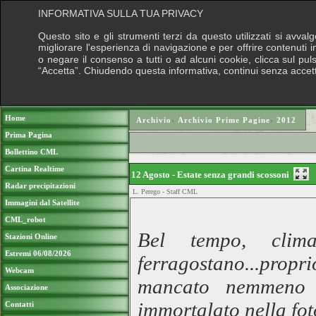
INFORMATIVA SULLA TUA PRIVACY
Questo sito e gli strumenti terzi da questo utilizzati si avva
migliorare l'esperienza di navigazione e per offrire contenuti 
o negare il consenso a tutti o ad alcuni cookie, clicca sul puls
“Accetta”. Chiudendo questa informativa, continui senza accet
Puoi sostenere le nostre attiv
Home
Archivio
›
Archivio Prime Pagine
›
2012
Prima Pagina
Bollettino CML
Cartina Realtime
12 Agosto - Estate senza grandi scossoni
Radar precipitazioni
L. Perego - Staff CML
Immagini dal Satellite
CML_robot
Bel tempo, clim
Stazioni Online
Estremi 06/08/2026
ferragostano...propr
Webcam
mancato nemmeno q
Associazione
immortalato nella fot
Contatti