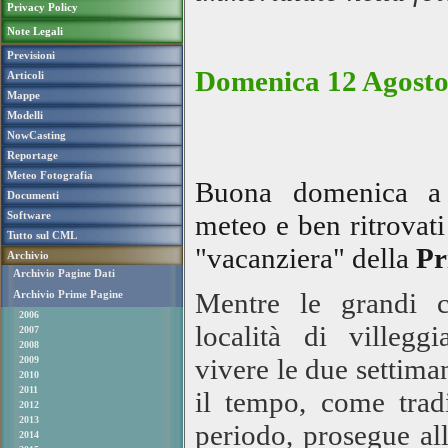
Privacy Policy
Note Legali
Previsioni
Domenica 12 Agosto
Articoli
Mappe
Modelli
NowCasting
Reportage
Meteo Fotografia
Buona domenica a t
Documenti
Software
meteo e ben ritrovat
Tutto sul CML
"vacanziera" della
Pr
Archivio
Archivio Pagine Dati
Mentre le grandi c
Archivio Prime Pagine
2006
località di villegg
2007
2008
vivere le due settima
2009
2010
2011
il tempo, come trad
2012
2013
periodo, prosegue all'
2014