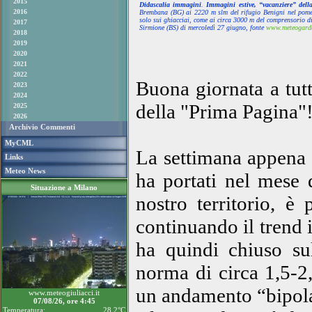
2015
Didascalia immagini
.
Immagini estive, “vacanziere” dell
2016
Brembana (BG) ai 2220 m slm del rifugio Benigni nel pome
solo sui ghiacciai, come ai circa 3000 m del comprensorio di
2017
Sirmione (BS) di mercoledì 27 giugno, fonte
www.meteogarda
2018
2019
2020
2021
2022
Buona giornata a tut
2023
2024
della "Prima Pagina"
2025
2026
Archivio Commenti
MyCML
La settimana appena t
Links
Meteo News
ha portati nel mese d
Situazione a Milano
nostro territorio, 
continuando il trend 
ha quindi chiuso sul 
norma di circa 1,5-2
un andamento “bipola
www.meteogiuliacci.it
07/08/26, ore 4:45
Temperatura:
28.2°C