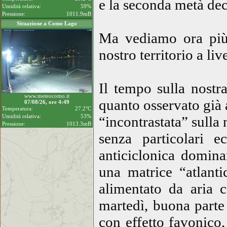
e la seconda metà de
Umidità relativa:
59%
Pressione:
1011.9mB
Situazione a Como Lago
Ma vediamo ora più 
nostro territorio a li
Il tempo sulla nostr
www.meteocomo.it
quanto osservato già a
07/08/26, ore 4:49
Temperatura:
27.2°C
Umidità relativa:
53%
“incontrastata” sulla
Pressione:
1013.3mB
senza particolari 
anticiclonica domina
una matrice “atlanti
alimentato da aria 
martedì, buona parte 
con effetto favonico,