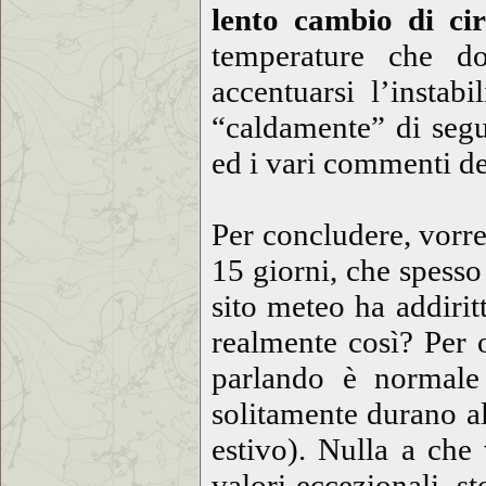
lento cambio di cir
temperature che d
accentuarsi l’instab
“caldamente” di segu
ed i vari commenti de
Per concludere, vorr
15 giorni, che spess
sito meteo ha addiri
realmente così? Per 
parlando è normale 
solitamente durano a
estivo). Nulla a che
valori eccezionali, s