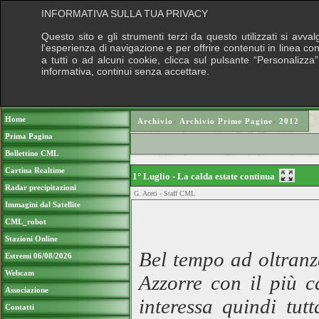
INFORMATIVA SULLA TUA PRIVACY
Questo sito e gli strumenti terzi da questo utilizzati si avva
l'esperienza di navigazione e per offrire contenuti in linea c
a tutti o ad alcuni cookie, clicca sul pulsante “Personalizza”
informativa, continui senza accettare.
Puoi sostenere
Home
Archivio
›
Archivio Prime Pagine
›
2012
Prima Pagina
Bollettino CML
Cartina Realtime
1° Luglio - La calda estate continua
Radar precipitazioni
G. Aceti - Staff CML
Immagini dal Satellite
CML_robot
Stazioni Online
Bel tempo ad oltranz
Estremi 06/08/2026
Webcam
Azzorre con il più 
Associazione
interessa quindi tut
Contatti