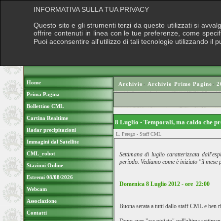
INFORMATIVA SULLA TUA PRIVACY
Questo sito e gli strumenti terzi da questo utilizzati si avva
offrire contenuti in linea con le tue preferenze, come speci
Puoi acconsentire all'utilizzo di tali tecnologie utilizzando 
Home
Archivio
›
Archivio Prime Pagine
›
2
Prima Pagina
Bollettino CML
Cartina Realtime
8 Luglio - Temporali, ma caldo che 
Radar precipitazioni
L. Perego - Staff CML
Immagini dal Satellite
CML_robot
Settimana di luglio caratterizzata dall'e
periodo. Vediamo come è iniziato "il mese p
Stazioni Online
Estremi 08/08/2026
Domenica 8 Luglio 2012 - ore 22:00
Webcam
Associazione
Buona serata a tutti dallo staff CML e ben r
Contatti