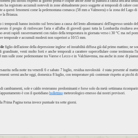
 fenomeni più diffusi rispetto al giorno prima e colpite anche zone di pianura a causa dell'aria umi
vamento ha registrato accumuli notevoli in zone abitualmente poco soggette ai temporali di calor
uate a questi fenomeni come la pedemontana comasca (58 mm a Valmorea) o la zona del Lago di G
e la Brianza.
io i temporali hanno insistito sul bresciano a causa del lento allontanarsi dell'ingresso umido 
uto il pregio di rinfrescare l'aria e all'alba di giovedì quasi tutta la Lombardia risultava 
ono avuti rapidi rasserenamenti con rialzo della temperatura in giornata verso i 30 °C ma nel pom
ve temporale e accumuli modesti non superiori a 10/15 mm.
bile
figlio dell'azione della depressione inglese ed instabilità diffusa già dal primo mattino; ne s
cali grandinate, venti molto forti e anche temporali a carattere supercellulare come testimonia 
80 mm sulle zone pedemontane tra Varese e Lecco e in Valchiavenna, ma anche in zone di pianur
 esaurita nella notte tra venerdì 6 e sabato 7 luglio, residua nuvolosità è stata presente al matt
menti sereni anche oggi, domenica 8 luglio, con temperature più contenute rispetto ai picchi di
di cambiamenti, sole e caldo resteranno predominanti e forse solo da metà settimana ricompari
 l'appuntamento è con il quotidiano
bollettino
meteorologico emesso dai nostri previsori.
 Prima Pagina torna invece puntuale tra sette giorni.