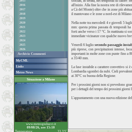
sfociati, in serata, nei temporali di calore:
2015
all'inizio. Alla fine la nostra rete di rile
2016
a Cà del Monte) oltre che in zone più abit
2017
il mantovano e le zone a nord-est di Milano 
2018
2019
Nella notte tra mercoledì 4 e giovedì 5 lugl
2020
mm: questa prima passata di temporali ha av
2021
forti anche verso i 17 °C. In mattinata si s
2022
immediate vicinanze con qualche nuovo bre
2023
2024
Venerdì 6 luglio
secondo passaggio insta
2025
più riprese, con precipitazioni intense, lo
2026
importanti in molte zone con punte fino a 
Archivio Commenti
a 35/40 mm.
MyCML
Links
La fase instabile a carattere convettivo si è
Lombardia sgombri da nubi. Cieli prevalente
Meteo News
ai 30°C su buona della Regione.
Situazione a Milano
Per i prossimi giorni non si prevedono gran
per i dettagli del tempo dei prossimi giorni
L'appuntamento con una nuova edizione della
www.meteogiuliacci.it
09/08/26, ore 15:10
Temperatura:
33.3°C