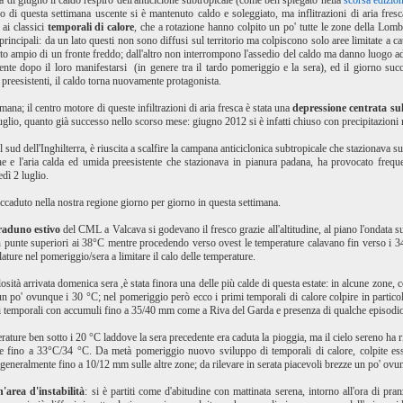
 di giugno il caldo respiro dell'anticiclone subtropicale (come ben spiegato nella
scorsa edizio
 di questa settimana uscente si è mantenuto caldo e soleggiato, ma inflitrazioni di aria fresc
 ai classici
temporali di calore
, che a rotazione hanno colpito un po' tutte le zone della Lom
 principali: da un lato questi non sono diffusi sul territorio ma colpiscono solo aree limitate a ca
nto ampio di un fronte freddo; dall'altro non interrompono l'assedio del caldo ma danno luogo a
 dopo il loro manifestarsi (in genere tra il tardo pomeriggio e la sera), ed il giorno succ
 preesistenti, il caldo torna nuovamente protagonista.
ana; il centro motore di queste infiltrazioni di aria fresca è stata una
depressione centrata sul
glio, quanto già successo nello scorso mese: giugno 2012 si è infatti chiuso con precipitazioni 
ud dell'Inghilterra, è riuscita a scalfire la campana anticiclonica subtropicale che stazionava sul
tiche e l'aria calda ed umida preesistente che stazionava in pianura padana, ha provocato freq
dì 2 luglio.
aduto nella nostra regione giorno per giorno in questa settimana.
raduno estivo
del CML a Valcava si godevano il fresco grazie all'altitudine, al piano l'ondata su
con punte superiori ai 38°C mentre procedendo verso ovest le temperature calavano fin verso i 3
lature nel pomeriggio/sera a limitare il calo delle temperature.
losità arrivata domenica sera ,è stata finora una delle più calde di questa estate: in alcune zone
n po' ovunque i 30 °C; nel pomeriggio però ecco i primi temporali di calore colpire in particol
i dai temporali con accumuli fino a 35/40 mm come a Riva del Garda e presenza di qualche episodi
rature ben sotto i 20 °C laddove la sera precedente era caduta la pioggia, ma il cielo sereno ha
 fino a 33°C/34 °C. Da metà pomeriggio nuovo sviluppo di temporali di calore, colpite ess
eneralmente fino a 10/12 mm sulle altre zone; da rilevare in serata piacevoli brezze un po' ovunq
'area d'instabilità
: si è partiti come d'abitudine con mattinata serena, intorno all'ora di pr