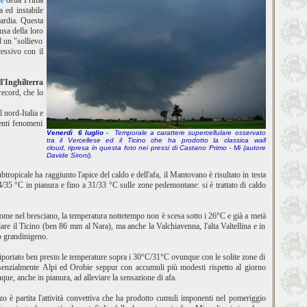
ne
della Prima
a ed instabile
bardia. Questa
usa della loro
d un "sollievo
essivo con il
l'Inghilterra
record, che lo
 nord-Italia e
uenti fenomeni
Venerdì 6 luglio
- Temporale a carattere supercellulare osservato
tra il Vercellese ed il Ticino che ha prodotto la classica wall
cloud, ripresa in questa foto nei pressi di Castano Primo - Mi (autore
Davide Sironi).
btropicale ha raggiunto l'apice del caldo e dell'afa, il Mantovano è risultato in testa
4/35 °C in pianura e fino a 31/33 °C sulle zone pedemontane: si è trattato di caldo
, come nel bresciano, la temperatura nottetempo non è scesa sotto i 26°C e già a metà
are il Ticino (ben 86 mm al Nara), ma anche la Valchiavenna, l'alta Valtellina e in
o grandinigeno.
 riportato ben presto le temperature sopra i 30°C/31°C ovunque con le solite zone di
enzialmente Alpi ed Orobie seppur con accumuli più modesti rispetto al giorno
ue, anche in pianura, ad alleviare la sensazione di afa.
anzo è partita l'attività convettiva che ha prodotto cumuli imponenti nel pomeriggio