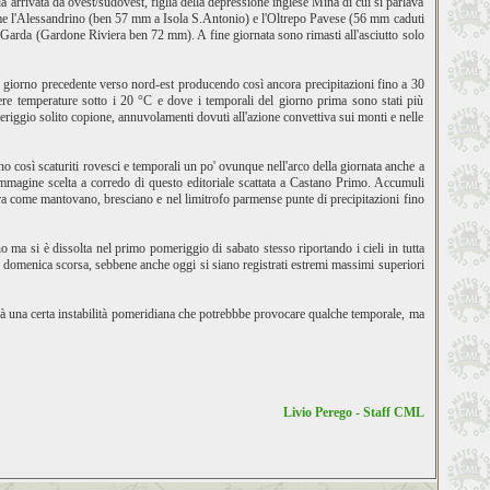
da arrivata da ovest/sudovest, figlia della depressione inglese Mina di cui si parlava
e come l'Alessandrino (ben 57 mm a Isola S.Antonio) e l'Oltrepo Pavese (56 mm caduti
arda (Gardone Riviera ben 72 mm). A fine giornata sono rimasti all'asciutto solo
del giorno precedente verso nord-est producendo così ancora precipitazioni fino a 30
avere temperature sotto i 20 °C e dove i temporali del giorno prima sono stati più
eriggio solito copione, annuvolamenti dovuti all'azione convettiva sui monti e nelle
ono così scaturiti rovesci e temporali un po' ovunque nell'arco della giornata anche a
l'immagine scelta a corredo di questo editoriale scattata a Castano Primo. Accumuli
a come mantovano, bresciano e nel limitrofo parmense punte di precipitazioni fino
ino ma si è dissolta nel primo pomeriggio di sabato stesso riportando i cieli in tutta
 domenica scorsa, sebbene anche oggi si siano registrati estremi massimi superiori
rà una certa instabilità pomeridiana che potrebbbe provocare qualche temporale, ma
Livio Perego - Staff CML