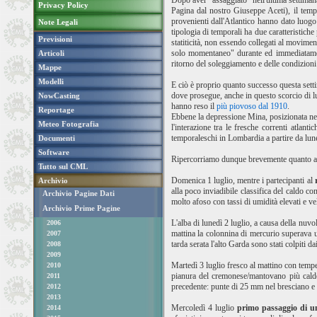
Dopo aver "assaggiato" nell'ultima settimana
Privacy Policy
Pagina dal nostro Giuseppe Aceti), il tempo
provenienti dall'Atlantico hanno dato luogo
Note Legali
tipologia di temporali ha due caratteristiche
Previsioni
statiticità, non essendo collegati al movime
solo momentaneo" durante ed immediatamente
Articoli
ritorno del soleggiamento e delle condizioni
Mappe
Modelli
E ciò è proprio quanto successo questa settim
dove prosegue, anche in questo scorcio di lu
NowCasting
hanno reso il
più piovoso dal 1910
.
Reportage
Ebbene la depressione Mina, posizionata nel s
Meteo Fotografia
l'interazione tra le fresche correnti atlan
temporaleschi in Lombardia a partire da lune
Documenti
Software
Ripercorriamo dunque brevemente quanto acc
Tutto sul CML
Domenica 1 luglio, mentre i partecipanti al
Archivio
alla poco inviadibile classifica del caldo 
Archivio Pagine Dati
molto afoso con tassi di umidità elevati e ve
Archivio Prime Pagine
L'alba di lunedì 2 luglio, a causa della nuvo
2006
mattina la colonnina di mercurio superava u
2007
tarda serata l'alto Garda sono stati colpit
2008
2009
Martedì 3 luglio fresco al mattino con tempe
2010
pianura del cremonese/mantovano più calde
2011
precedente: punte di 25 mm nel bresciano e g
2012
2013
Mercoledì 4 luglio
primo passaggio di un
2014