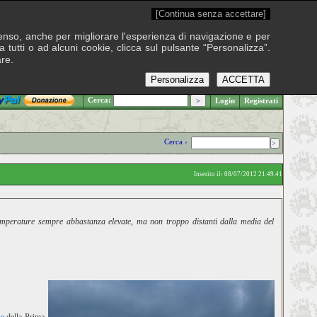
[Continua senza accettare]
onsenso, anche per migliorare l'esperienza di navigazione e per
 tutti o ad alcuni cookie, clicca sul pulsante “Personalizza”.
are.
Personalizza
ACCETTA
.: Domenica 9 agosto 2026
Cerca:
Login
Registrati
Cerca ›
Inserito il› 08/07/2012 21.49.41
. Temperature sempre abbastanza elevate, ma non troppo distanti dalla media del