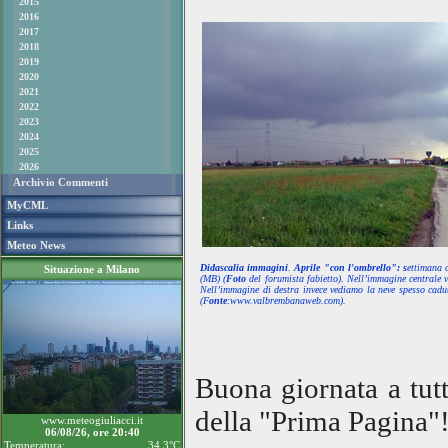
2015
2016
2017
2018
2019
2020
2021
2022
2023
2024
2025
2026
Archivio Commenti
MyCML
Links
Meteo News
Didascalia immagini
.
Aprile "con l'ombrello": s
ettimana c
Situazione a Milano
(MB) (
Foto
del forumista fabietto). Nell’immagine centrale
Nell’immagine di destra invece vediamo la neve spesso cad
(F
onte
:www.valbrembanaweb.com
).
Buona giornata a tut
della "Prima Pagina"
www.meteogiuliacci.it
06/08/26, ore 20:40
Temperatura:
34.3°C