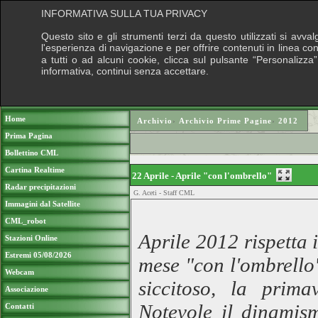
INFORMATIVA SULLA TUA PRIVACY
Questo sito e gli strumenti terzi da questo utilizzati si avva
l'esperienza di navigazione e per offrire contenuti in linea c
a tutti o ad alcuni cookie, clicca sul pulsante “Personalizza”
informativa, continui senza accettare.
Puoi sostenere
Home
Archivio
›
Archivio Prime Pagine
›
2012
Prima Pagina
Bollettino CML
Cartina Realtime
22 Aprile - Aprile "con l'ombrello"
Radar precipitazioni
G. Aceti - Staff CML
Immagini dal Satellite
CML_robot
Aprile 2012 rispetta 
Stazioni Online
Estremi 05/08/2026
mese "con l'ombrello"
Webcam
siccitoso, la prima
Associazione
Notevole il dinamism
Contatti