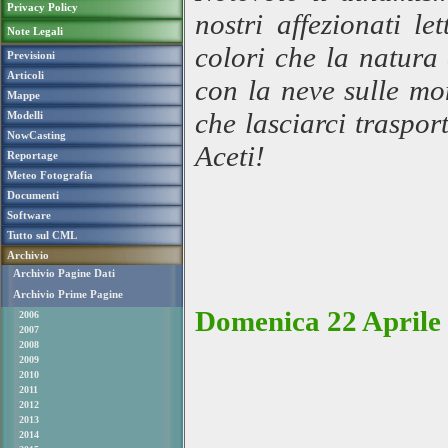
Privacy Policy
nostri affezionati l
Note Legali
colori che la natura 
Previsioni
Articoli
con la neve sulle mo
Mappe
che lasciarci traspo
Modelli
NowCasting
Aceti!
Reportage
Meteo Fotografia
Documenti
Software
Tutto sul CML
Archivio
Archivio Pagine Dati
Archivio Prime Pagine
Domenica 22 Aprile
2006
2007
2008
2009
2010
2011
2012
2013
2014