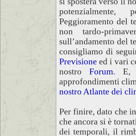
si sposterà verso il 
potenzialmente, 
Peggioramento del te
non tardo-primave
sull’andamento del t
consigliamo di segui
Previsione
ed i vari 
nostro
Forum
. E, 
approfondimenti clima
nostro Atlante dei cl
Per finire, dato che i
che ancora si è tornati
dei temporali, il r