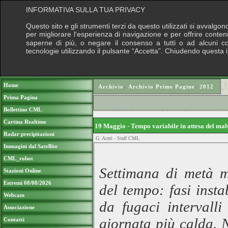
INFORMATIVA SULLA TUA PRIVACY
Questo sito e gli strumenti terzi da questo utilizzati si avvalgon
per migliorare l'esperienza di navigazione e per offrire conten
saperne di più, o negare il consenso a tutti o ad alcuni cook
tecnologie utilizzando il pulsante “Accetta”. Chiudendo questa 
Puoi sostenere le nostre attività con una do
Home
Archivio
›
Archivio Prime Pagine
›
2012
Prima Pagina
Bollettino CML
Cartina Realtime
19 Maggio - Tempo variabile in attesa del m
Radar precipitazioni
G. Aceti - Staff CML
Immagini dal Satellite
CML_robot
Settimana di metà ma
Stazioni Online
Estremi 08/08/2026
del tempo: fasi insta
Webcam
da fugaci intervalli
Associazione
giornata più calda. N
Contatti