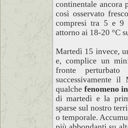
continentale ancora p
così osservato fresc
compresi tra 5 e 9 
attorno ai 18-20 °C s
Martedì 15 invece, u
e, complice un mini
fronte perturbat
successivamente il 
qualche
fenomeno in
di martedì e la prim
sparse sul nostro terr
o temporale. Accumul
più abbondanti su al