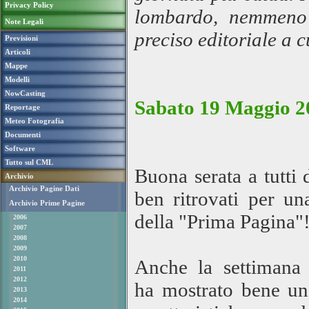
Privacy Policy
lombardo, nemmeno 
Note Legali
preciso editoriale a 
Previsioni
Articoli
Mappe
Modelli
NowCasting
Sabato 19 Maggio 2
Reportage
Meteo Fotografia
Documenti
Software
Tutto sul CML
Buona serata a tutti
Archivio
Archivio Pagine Dati
ben ritrovati per u
Archivio Prime Pagine
della "Prima Pagina"
2006
2007
2008
2009
2010
Anche la settimana 
2011
2012
ha mostrato bene una
2013
2014