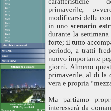
caratteristiche 
2015
2016
primaverile, ovve
2017
2018
modificarsi delle co
2019
2020
2021
in uno
scenario es
2022
2023
durante la settimana
2024
2025
forte; il tutto accom
2026
Archivio Commenti
periodo, a tratti fr
MyCML
Links
nuovo importante peg
Meteo News
giorni. Almeno ques
Situazione a Milano
primaverile, al di la
vera e propria “mezza
Ma partiamo propr
www.meteogiuliacci.it
interesserà da domani
09/08/26, ore 0:40
Temperatura:
28.5°C