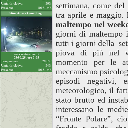
settimana, come del 
Umidità relativa:
56%
Pressione:
1016.1mB
tra aprile e maggio.
Situazione a Como Lago
maltempo nel week
giorni di maltempo i
tutti i giorni della 
piova di più nel w
www.meteocomo.it
09/08/26, ore 0:39
momento per le atti
Temperatura:
28.6°C
Umidità relativa:
54%
meccanismo psicologic
Pressione:
1018.1mB
episodi negativi, 
meteorologico, il fat
stato brutto ed insta
interessano le medie
“Fronte Polare”, cio