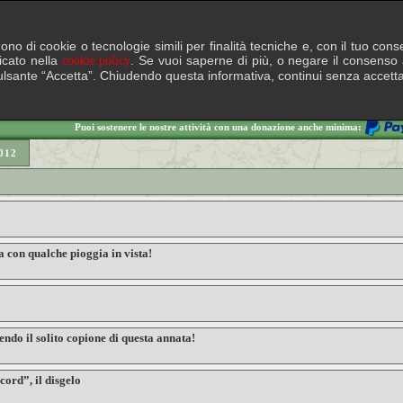
lgono di cookie o tecnologie simili per finalità tecniche e, con il tuo c
ficato nella
. Se vuoi saperne di più, o negare il consenso a
cookie policy
il pulsante “Accetta”. Chiudendo questa informativa, continui senza accett
Puoi sostenere le nostre attività con una donazione anche minima:
012
 con qualche pioggia in vista!
ndo il solito copione di questa annata!
ord”, il disgelo