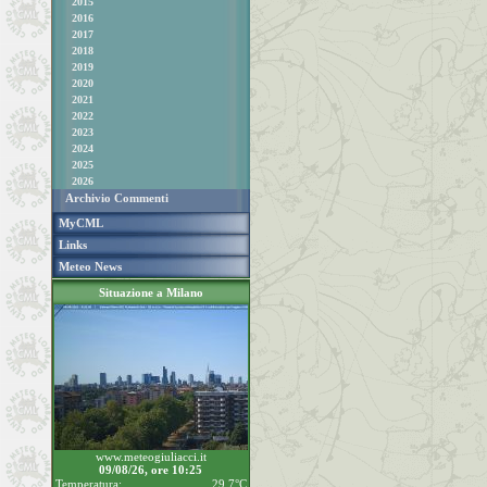
2015
2016
2017
2018
2019
2020
2021
2022
2023
2024
2025
2026
Archivio Commenti
MyCML
Links
Meteo News
Situazione a Milano
www.meteogiuliacci.it
09/08/26, ore 10:25
Temperatura:
29.7°C