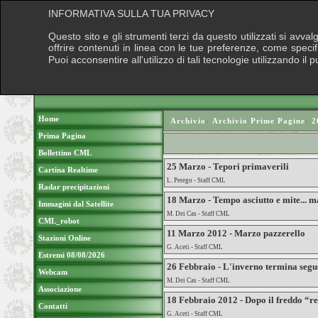
INFORMATIVA SULLA TUA PRIVACY
Questo sito e gli strumenti terzi da questo utilizzati si avva
offrire contenuti in linea con le tue preferenze, come speci
Puoi acconsentire all'utilizzo di tali tecnologie utilizzando 
Home
Archivio
›
Archivio Prime Pagine
›
2
Prima Pagina
Bollettino CML
25 Marzo - Tepori primaverili
Cartina Realtime
L. Perego - Staff CML
Radar precipitazioni
18 Marzo - Tempo asciutto e mite... ma
Immagini dal Satellite
M. Dei Cas - Staff CML
CML_robot
11 Marzo 2012 - Marzo pazzerello
Stazioni Online
G. Aceti - Staff CML
Estremi 08/08/2026
26 Febbraio - L'inverno termina segue
Webcam
M. Dei Cas - Staff CML
Associazione
18 Febbraio 2012 - Dopo il freddo “rec
Contatti
G. Aceti - Staff CML