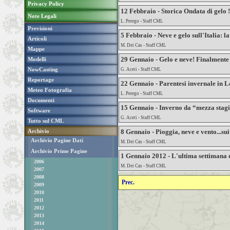
Privacy Policy
12 Febbraio - Storica Ondata di gelo !
Note Legali
L. Perego - Staff CML
Previsioni
5 Febbraio - Neve e gelo sull'Italia: l
Articoli
M. Dei Cas - Staff CML
Mappe
29 Gennaio - Gelo e neve! Finalmente
Modelli
NowCasting
G. Aceti - Staff CML
Reportage
22 Gennaio - Parentesi invernale in
Meteo Fotografia
L. Perego - Staff CML
Documenti
15 Gennaio - Inverno da “mezza stagi
Software
G. Aceti - Staff CML
Tutto sul CML
Archivio
8 Gennaio - Pioggia, neve e vento...su
Archivio Pagine Dati
M. Dei Cas - Staff CML
Archivio Prime Pagine
1 Gennaio 2012 - L'ultima settimana d
2006
M. Dei Cas - Staff CML
2007
2008
Prec.
2009
2010
2011
2012
2013
2014