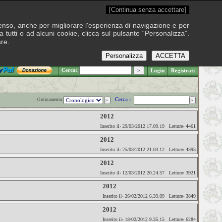
[Continua senza accettare]
onsenso, anche per migliorare l'esperienza di navigazione e per
 tutti o ad alcuni cookie, clicca sul pulsante “Personalizza”.
are.
Personalizza
ACCETTA
.: Domenica 9 agosto 2026
Cerca:
Login
Registrati
Cerca ›
Ordinamento
2012
Inserito il› 29/03/2012 17.09.19 Letture› 4461
2012
Inserito il› 25/03/2012 21.03.12 Letture› 4395
2012
Inserito il› 12/03/2012 20.24.57 Letture› 3921
2012
Inserito il› 26/02/2012 6.39.09 Letture› 3849
2012
Inserito il› 18/02/2012 9.35.15 Letture› 6284