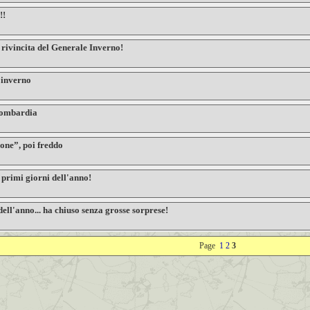
!!
a rivincita del Generale Inverno!
 inverno
 Lombardia
one”, poi freddo
i primi giorni dell'anno!
ell'anno... ha chiuso senza grosse sorprese!
Page
1
2
3