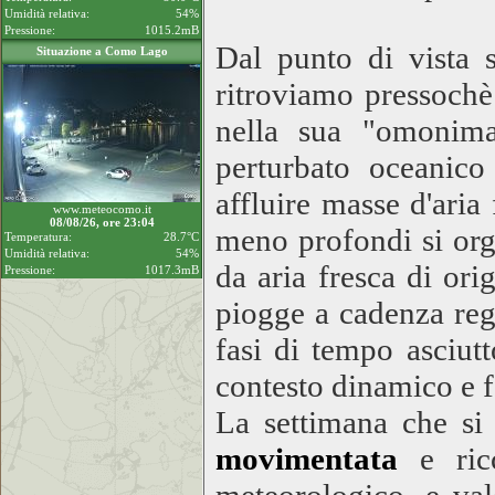
Umidità relativa:
54%
Pressione:
1015.2mB
Dal punto di vista s
Situazione a Como Lago
ritroviamo pressochè 
nella sua "omonima
perturbato oceanico 
affluire masse d'ari
www.meteocomo.it
08/08/26, ore 23:04
meno profondi si org
Temperatura:
28.7°C
Umidità relativa:
54%
da aria fresca di ori
Pressione:
1017.3mB
piogge a cadenza rego
fasi di tempo asciut
contesto dinamico e f
La settimana che si 
movimentata
e ricc