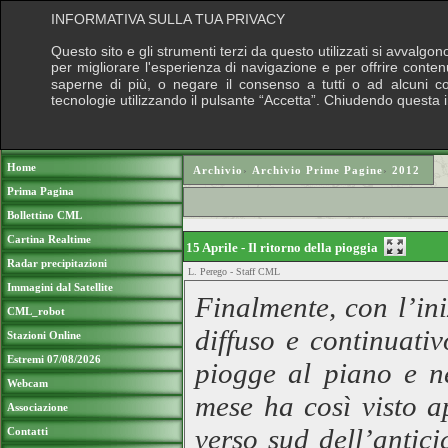
INFORMATIVA SULLA TUA PRIVACY
Questo sito e gli strumenti terzi da questo utilizzati si avvalgon
per migliorare l'esperienza di navigazione e per offrire conten
saperne di più, o negare il consenso a tutti o ad alcuni cook
tecnologie utilizzando il pulsante “Accetta”. Chiudendo questa 
Puoi sostenere le nostre attività con una do
Home
Archivio
›
Archivio Prime Pagine
›
2012
Prima Pagina
Bollettino CML
Cartina Realtime
15 Aprile - Il ritorno della pioggia
Radar precipitazioni
L. Perego - Staff CML
Immagini dal Satellite
Finalmente, con l’in
CML_robot
diffuso e continuativ
Stazioni Online
Estremi 07/08/2026
piogge al piano e n
Webcam
mese ha così visto ap
Associazione
verso sud dell’antici
Contatti