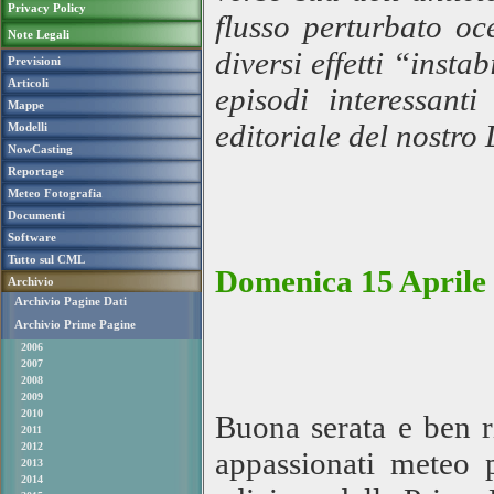
Privacy Policy
flusso perturbato oc
Note Legali
diversi effetti “inst
Previsioni
Articoli
episodi interessanti
Mappe
editoriale del nostro
Modelli
NowCasting
Reportage
Meteo Fotografia
Documenti
Software
Tutto sul CML
Domenica 15 Aprile 
Archivio
Archivio Pagine Dati
Archivio Prime Pagine
2006
2007
2008
2009
2010
Buona serata e ben rit
2011
2012
appassionati meteo 
2013
2014