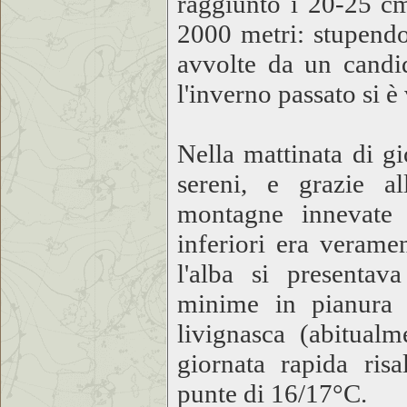
raggiunto i 20-25 c
2000 metri: stupendo 
avvolte da un candid
l'inverno passato si 
Nella mattinata di g
sereni, e grazie all
montagne innevate 
inferiori era verame
l'alba si presentav
minime in pianura 
livignasca (abitualm
giornata rapida risa
punte di 16/17°C.