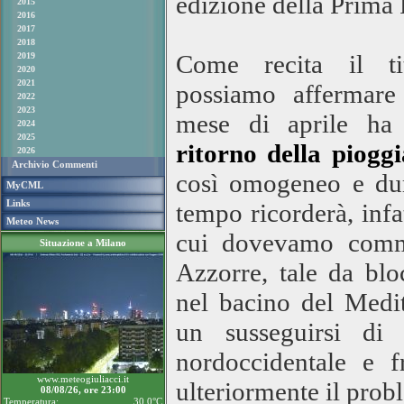
edizione della Prima
2015
2016
2017
2018
Come recita il tit
2019
2020
2021
possiamo affermare 
2022
2023
mese di aprile ha 
2024
2025
ritorno della pioggi
2026
Archivio Commenti
così omogeneo e dura
MyCML
Links
tempo ricorderà, infa
Meteo News
cui dovevamo commen
Situazione a Milano
Azzorre, tale da blo
nel bacino del Medit
un susseguirsi di 
nordoccidentale e f
www.meteogiuliacci.it
ulteriormente il probl
08/08/26, ore 23:00
Temperatura:
30.0°C