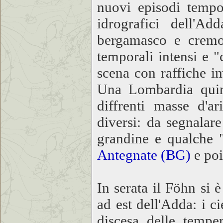
nuovi episodi tempor
idrografici dell'A
bergamasco e cremone
temporali intensi e "
scena con raffiche i
Una Lombardia quind
diffrenti masse d'ar
diversi: da segnalare
grandine e qualche 
Antegnate (BG)
e po
In serata il Föhn si 
ad est dell'Adda: i c
discesa delle temper