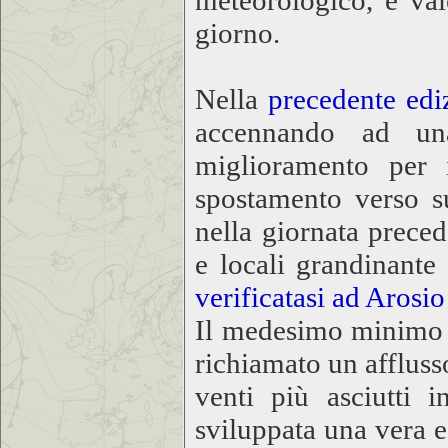
meteorologico, e val
giorno.
Nella
precedente edi
accennando ad u
miglioramento per 
spostamento verso s
nella giornata prece
e locali grandinante
verificatasi ad Arosi
Il medesimo minimo d
richiamato un affluss
venti più asciutti i
sviluppata una vera e