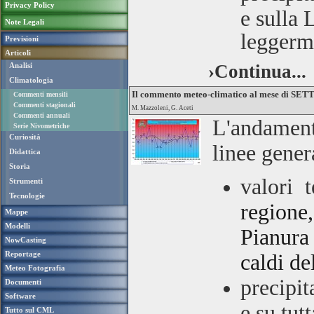
Privacy Policy
e sulla 
Note Legali
leggerme
Previsioni
Articoli
Analisi
›Continua...
Climatologia
Il commento meteo-climatico al mese di S
Commenti mensili
Commenti stagionali
M. Mazzoleni, G. Aceti
Commenti annuali
L'andament
Serie Nivometriche
Curiosità
linee gener
Didattica
Storia
valori 
Strumenti
Tecnologie
regione
Mappe
Modelli
Pianura 
NowCasting
Reportage
caldi de
Meteo Fotografia
precipit
Documenti
Software
e su tut
Tutto sul CML