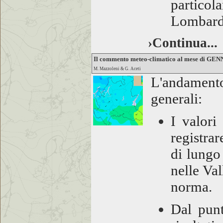
particola
Lombard
›Continua...
Il commento meteo-climatico al mese di GE
M. Mazzoleni & G. Aceti
L'andamento
generali:
I valori
registra
di lungo
nelle Val
norma.
Dal punt