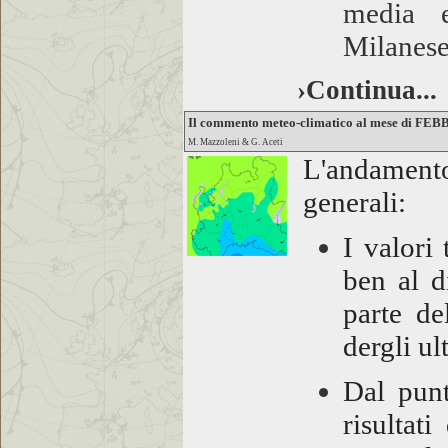
media e
Milanese
›Continua...
Il commento meteo-climatico al mese di FE
M. Mazzoleni & G. Aceti
L'andamento
generali:
I valori
ben al d
parte de
dergli ul
Dal punt
risultati