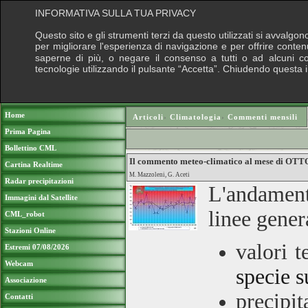
INFORMATIVA SULLA TUA PRIVACY
Questo sito e gli strumenti terzi da questo utilizzati si avvalgon
per migliorare l'esperienza di navigazione e per offrire conten
saperne di più, o negare il consenso a tutti o ad alcuni cook
tecnologie utilizzando il pulsante “Accetta”. Chiudendo questa 
Puoi sostenere le nostre attività con una do
Home
Articoli
›
Climatologia
›
Commenti mensili
Prima Pagina
Bollettino CML
Il commento meteo-climatico al mese di OT
Cartina Realtime
M. Mazzoleni, G. Aceti
Radar precipitazioni
L'andament
Immagini dal Satellite
linee gener
CML_robot
Stazioni Online
valori 
Estremi 07/08/2026
Webcam
specie s
Associazione
precipit
Contatti