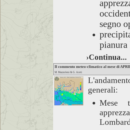
apprez
occiden
segno o
precipit
pianura
›Continua...
Il commento meteo-climatico al mese di APR
M. Mazzoleni & G. Aceti
L'andamento
generali:
Mese t
apprezza
Lombardi