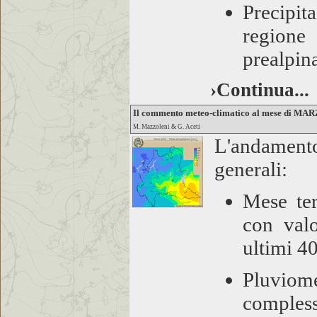
Precipit
regione
prealpin
›Continua...
Il commento meteo-climatico al mese di MA
M. Mazzoleni & G. Aceti
L'andament
generali:
Mese ter
con valo
ultimi 4
Pluvio
compless