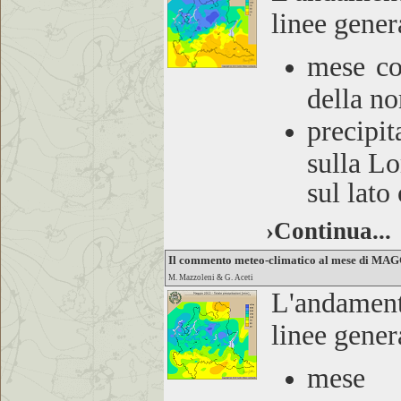
linee gener
mese co
della no
precipit
sulla L
sul lato
›Continua...
Il commento meteo-climatico al mese di MA
M. Mazzoleni & G. Aceti
L'andamen
linee gener
mese t