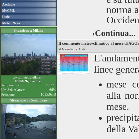
Archivio
norma an
MyCML
Occident
Links
Meteo News
Situazione a Milano
›Continua...
Il commento meteo-climatico al mese di AG
M. Mazzoleni, g. Aceti
L'andamen
linee gener
www.meteogiuliacci.it
mese co
08/08/26, ore 8:20
Temperatura:
26.3°C
Umidità relativa:
66%
alla no
Pressione:
1015.6mB
Situazione a Como Lago
mese.
precipit
della Va