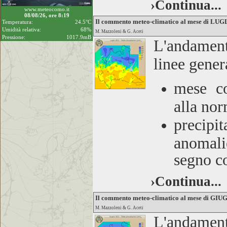
›Continua...
www.meteocomo.it
08/08/26, ore 8:19
Il commento meteo-climatico al mese di LU
Temperatura:
24.5°C
Umidità relativa:
68%
M. Mazzoleni & G. Aceti
Pressione:
1017.9mB
L'andamen
linee gener
mese co
alla nor
precipit
anomalie
segno co
›Continua...
Il commento meteo-climatico al mese di GI
M. Mazzoleni & G. Aceti
L'andamen