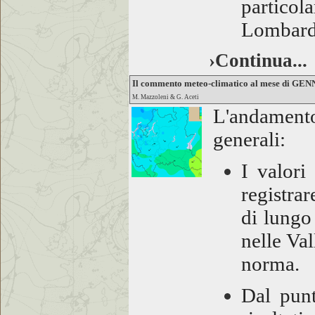
particola
Lombard
›Continua...
Il commento meteo-climatico al mese di GE
M. Mazzoleni & G. Aceti
L'andamento
generali:
I valori
registra
di lungo
nelle Val
norma.
Dal punt