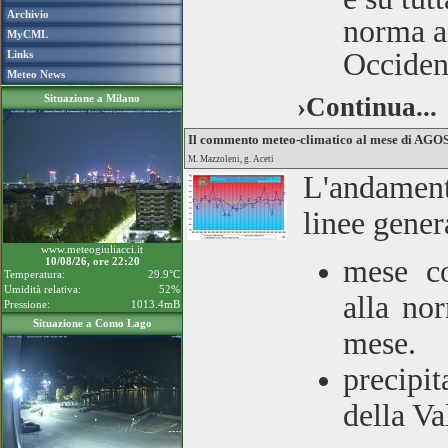
Archivio
norma an
MyCML
Occident
Links
Meteo News
Situazione a Milano
›Continua...
Il commento meteo-climatico al mese di AG
M. Mazzoleni, g. Aceti
L'andamen
linee gener
www.meteogiuliacci.it
mese co
10/08/26, ore 22:20
Temperatura:
29.9°C
Umidità relativa:
52%
alla no
Pressione:
1013.4mB
Situazione a Como Lago
mese.
precipit
della Va