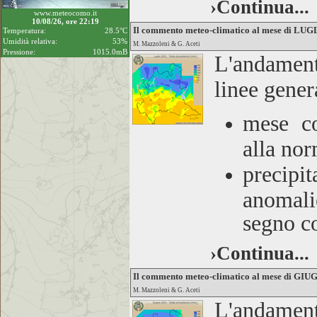
›Continua...
www.meteocomo.it
10/08/26, ore 22:19
Il commento meteo-climatico al mese di LU
Temperatura:
28.5°C
Umidità relativa:
53%
M. Mazzoleni & G. Aceti
Pressione:
1015.0mB
L'andamen
linee gener
mese co
alla nor
precipit
anomalie
segno co
›Continua...
Il commento meteo-climatico al mese di GI
M. Mazzoleni & G. Aceti
L'andamen