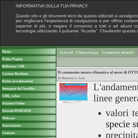
INFORMATIVA SULLA TUA PRIVACY
Questo sito e gli strumenti terzi da questo utilizzati si avvalgon
per migliorare l'esperienza di navigazione e per offrire conten
saperne di più, o negare il consenso a tutti o ad alcuni cook
tecnologie utilizzando il pulsante “Accetta”. Chiudendo questa 
Puoi sostenere le nostre attività con una do
Home
Articoli
›
Climatologia
›
Commenti mensili
Prima Pagina
Bollettino CML
Il commento meteo-climatico al mese di OT
Cartina Realtime
M. Mazzoleni, G. Aceti
Radar precipitazioni
L'andament
Immagini dal Satellite
linee gener
CML_robot
Stazioni Online
valori 
Estremi 09/08/2026
Webcam
specie s
Associazione
precipit
Contatti