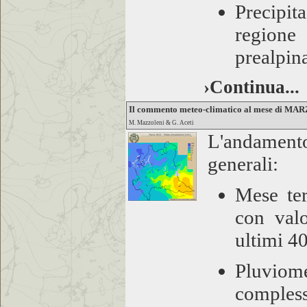
Precipit
regione
prealpin
›Continua...
Il commento meteo-climatico al mese di MA
M. Mazzoleni & G. Aceti
L'andament
generali:
Mese ter
con valo
ultimi 4
Pluvio
compless