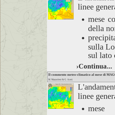
linee gener
mese co
della no
precipit
sulla L
sul lato
›Continua...
Il commento meteo-climatico al mese di MA
M. Mazzoleni & G. Aceti
L'andamen
linee gener
mese t