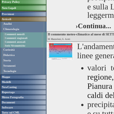
Privacy Policy
e sulla 
Note Legali
leggerme
Previsioni
Articoli
Analisi
›Continua...
Climatologia
Il commento meteo-climatico al mese di S
Commenti mensili
Commenti stagionali
M. Mazzoleni, G. Aceti
Commenti annuali
L'andament
Serie Nivometriche
Curiosità
linee gener
Didattica
Storia
valori 
Strumenti
Tecnologie
regione
Mappe
Modelli
Pianura 
NowCasting
Reportage
caldi de
Meteo Fotografia
precipit
Documenti
Software
e su tut
Tutto sul CML