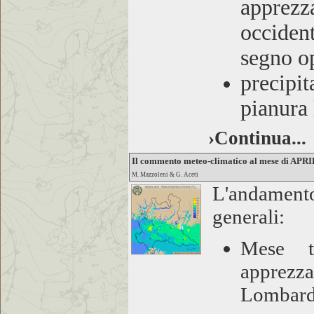
apprez
occiden
segno o
precipit
pianura
›Continua...
Il commento meteo-climatico al mese di APR
M. Mazzoleni & G. Aceti
L'andamento
generali:
Mese t
apprezza
Lombardi