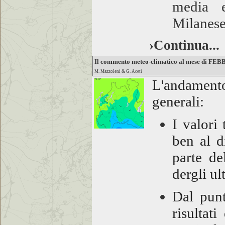
media e
Milanese
›Continua...
Il commento meteo-climatico al mese di FE
M. Mazzoleni & G. Aceti
L'andamento
generali:
I valori
ben al d
parte de
dergli ul
Dal punt
risultati