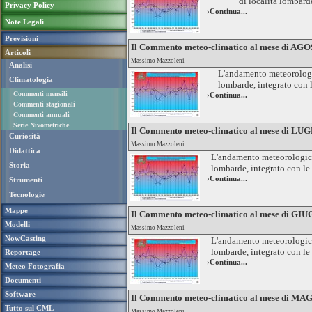
di località lombard
Privacy Policy
›Continua...
Note Legali
Previsioni
Il Commento meteo-climatico al mese di AG
Articoli
Massimo Mazzoleni
Analisi
L'andamento meteorologico
Climatologia
lombarde, integrato con
Commenti mensili
›Continua...
Commenti stagionali
Commenti annuali
Serie Nivometriche
Il Commento meteo-climatico al mese di LU
Curiosità
Massimo Mazzoleni
Didattica
L'andamento meteorologico g
Storia
lombarde, integrato con
le
›Continua...
Strumenti
Tecnologie
Mappe
Il Commento meteo-climatico al mese di GI
Modelli
Massimo Mazzoleni
NowCasting
L'andamento meteorologico g
lombarde, integrato con
le
Reportage
›Continua...
Meteo Fotografia
Documenti
Software
Il Commento meteo-climatico al mese di MA
Tutto sul CML
Massimo Mazzoleni