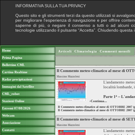
INFORMATIVA SULLA TUA PRIVACY
Questo sito e gli strumenti terzi da questo utilizzati si avvalgon
per migliorare l'esperienza di navigazione e per offrire conten
saperne di più, o negare il consenso a tutti o ad alcuni cook
tecnologie utilizzando il pulsante “Accetta”. Chiudendo questa 
Puoi sostenere le nostre attività con una do
Home
Articoli
›
Climatologia
›
Commenti mensili
Prima Pagina
Bollettino CML
Il Commento meteo-climatico al mese di OTT
Cartina Realtime
Massimo Mazzoleni
Radar precipitazioni
L'andamento meteoro
Immagini dal Satellite
località lombarde, 
CML_robot
Parte 1ª -- L'anda
Stazioni Online
›Continua...
Il Commento meteo-climatico al mese di OTTOBRE 2007 (p
Estremi 07/08/2026
Il Commento meteo-climatico al mese di OTTOBRE 2007 (p
Webcam
Il Commento meteo-climatico al mese di S
Associazione
Massimo Mazzoleni
Contatti
L'andamento meteoro