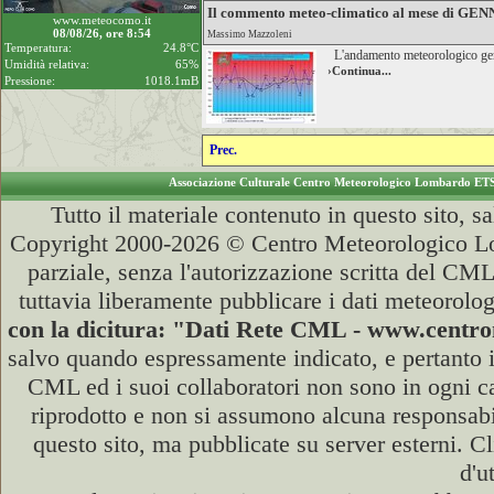
Il commento meteo-climatico al mese di GE
www.meteocomo.it
08/08/26, ore 8:54
Massimo Mazzoleni
Temperatura:
24.8°C
L'andamento meteorologico gene
Umidità relativa:
65%
›Continua...
Pressione:
1018.1mB
Prec.
Associazione Culturale Centro Meteorologico Lombardo ET
Tutto il materiale contenuto in questo sito, s
Copyright 2000-2026 © Centro Meteorologico Lo
parziale, senza l'autorizzazione scritta del CML
tuttavia liberamente pubblicare i dati meteorolog
con la dicitura: "Dati Rete CML - www.cent
salvo quando espressamente indicato, e pertanto i
CML ed i suoi collaboratori non sono in ogni cas
riprodotto e non si assumono alcuna responsabili
questo sito, ma pubblicate su server esterni. C
d'u