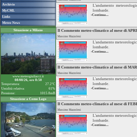
Archivio
L'andamento meteorologico
lombarde.
MyCML
›Continua...
Links
Meteo News
Situazione a Milano
Il Commento meteo-climatico al mese di APR
Massimo Mazzoleni
L'andamento meteorologico g
lombarde.
›Continua...
Il Commento meteo-climatico al mese di MA
Massimo Mazzoleni
www.meteogiuliacci.it
L'andamento meteorologico g
08/08/26, ore 8:50
lombarde.
Temperatura:
27.2°C
›Continua...
Umidità relativa:
61%
Pressione:
1015.8mB
Situazione a Como Lago
Il Commento meteo-climatico al mese di FE
Massimo Mazzoleni
L'andamento meteorologico g
lombarde.
›Continua...