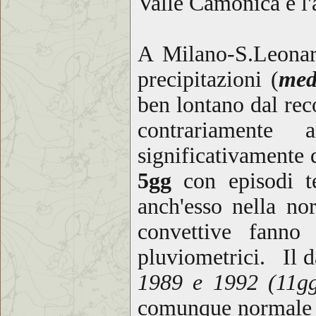
Valle Camonica e l'
A Milano-S.Leonar
precipitazioni (
med
ben lontano dal
rec
contrariamente 
significativamente 
5gg
con episodi t
anch'esso nella no
convettive fanno
pluviometrici. Il d
1989 e 1992 (11g
comunque normale vi