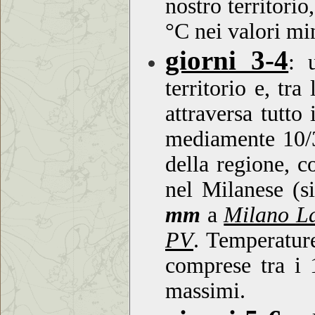
nostro territori
°C nei valori mi
giorni 3-4
:
un
territorio e, tra
attraversa tutto
mediamente 10/3
della regione, c
nel Milanese (
mm
a
Milano L
PV
. Temperature
comprese tra i 
massimi.