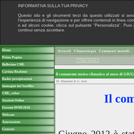
INFORMATIVA SULLA TUA PRIVACY
Questo sito e gli strumenti terzi da questo utilizzati si av
l'esperienza di navigazione e per offrire contenuti in linea co
o ad alcuni cookie, clicca sul pulsante “Personalizza”. Puoi a
continui senza accettare.
Puoi so
Home
Articoli
›
Climatologia
›
Commenti mensili
Prima Pagina
Ultimi Articoli
Bollettino CML
Cartina Realtime
Il commento meteo-climatico al mese di GI
Radar precipitazioni
M. Mazzoleni & G. Aceti
Immagini dal Satellite
CML_robot
Il co
Stazioni Online
Estremi 09/08/2026
Webcam
Associazione
Contatti
Giugno 2012 è stat