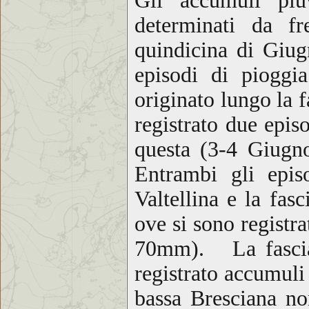
Gli accumuli pluv
determinati da fr
quindicina di Giugn
episodi di pioggi
originato lungo la 
registrato due
episo
questa (3-4 Giugn
Entrambi gli epis
Valtellina e la fas
ove si sono registr
70mm). La fascia 
registrato accumuli
bassa Bresciana n