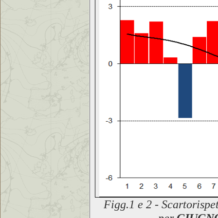
F
igg.1 e 2 - Scarto
rispe
per
GIUGNO