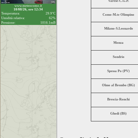
Varese-C.G.P.
www.meteocomo.it
10/08/26, ore 12:34
Temperatura:
29.9°C
Como-M.te Olimpino
Umidità relativa:
62%
Pressione:
1016.1mB
Milano-S.Leonardo
Monza
Sondrio
Spessa Po (PV)
Olmo al Brembo (BG)
Brescia-Ronchi
Ghedi (BS)