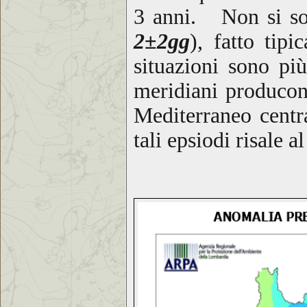
3 anni. Non si so
2±2gg
), fatto tip
situazioni sono pi
meridiani producono
Mediterraneo centra
tali epsiodi risale a