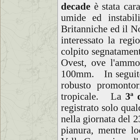
decade
è stata cara
umide ed instabili
Britanniche ed il N
interessato la reg
colpito segnatament
Ovest, ove l'ammon
100mm. In seguito 
robusto promontori
tropicale. La
3ª 
registrato solo qual
nella giornata del 
pianura, mentre lo