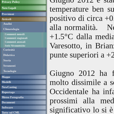
Privacy Policy
temperature ben s
Note Legali
Previsioni
positivo di circa +
Articoli
Analisi
alla normalità. Ne
Climatologia
+1.5°C dalla media
Commenti mensili
Commenti stagionali
Commenti annuali
Varesotto, in Bria
Serie Nivometriche
Curiosità
punte superiori a +
Didattica
Storia
Strumenti
Giugno 2012 ha fa
Tecnologie
Mappe
molto dissimile a 
Modelli
NowCasting
Occidentale ha inf
Reportage
Meteo Fotografia
prossimi alla me
Documenti
significativo lo si 
Software
Tutto sul CML