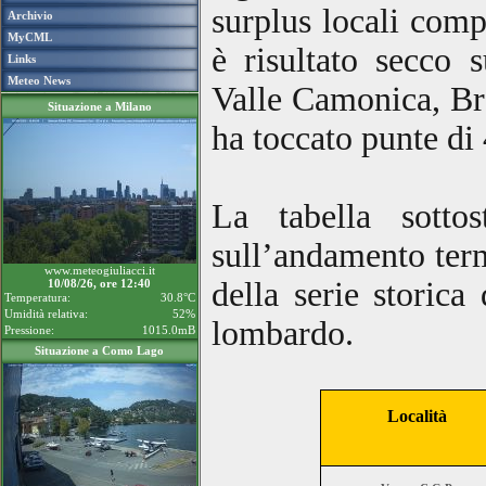
surplus locali com
Archivio
MyCML
è risultato secco 
Links
Meteo News
Valle Camonica, Bre
Situazione a Milano
ha toccato punte d
La tabella sotto
sull’andamento term
www.meteogiuliacci.it
della serie storica
10/08/26, ore 12:40
Temperatura:
30.8°C
Umidità relativa:
52%
lombardo.
Pressione:
1015.0mB
Situazione a Como Lago
Località