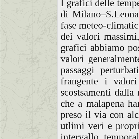
I grafici delle tem
di Milano–S.Leonar
fase meteo-climatic
dei valori massimi
grafici abbiamo po
valori generalment
passaggi perturba
frangente i valo
scostsamenti dalla 
che a malapena ha
preso il via con al
utlimi veri e prop
intervallo tempora