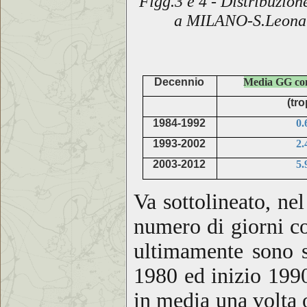
Figg.3 e 4 - Distribuzion
a
MILANO-S.Leona
Decennio
Media GG co
(tro
1984-1992
0.
1993-2002
2.
2003-2012
5.
Va sottolineato, ne
numero di giorni co
ultimamente sono s
1980 ed inizio 1990
in media una volta