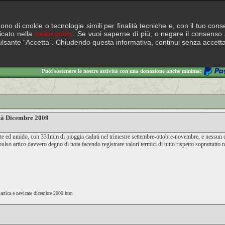
lgono di cookie o tecnologie simili per finalità tecniche e, con il tuo c
ficato nella
. Se vuoi saperne di più, o negare il consenso a
cookie policy
il pulsante “Accetta”. Chiudendo questa informativa, continui senza accett
Puoi sostenere le nostre attività con una donazione anche minima:
età Dicembre 2009
 ed umido, con 331mm di pioggia caduti nel trimestre settembre-ottobre-novembre, e nessun epis
pulso artico davvero degno di nota facendo registrare valori termici di tutto rispetto soprattutto n
e artica e nevicate dicembre 2009.htm