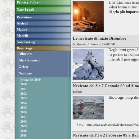
Privacy Policy
E' ufficialmente ter
valori hanno iniziat
Note Legali
di gelo più importa
Previsioni
Articoli
Mappe
Modelli
Le nevicate di inizio Dicembre
NowCasting
A. Mesiano, S. Rossetto - Staff CML
Reportage
Negli ultimi giorni 
Alluvioni
ha portato tantissima
ufficiale il passaggi
Altri fenomeni
Gelate
Nevicate
Prima del 2000
2000
Nevicata del 6 e 7 Gennaio 09 ad Alm
2001
Roberto
2002
Reportage fotografic
2003
2004
2005
2006
2007
2008
Link›
http://picasaweb.google.it/almennese/N
2009
2010
Nevicata dell'1 e 2 Febbraio 09 a Bar
2011