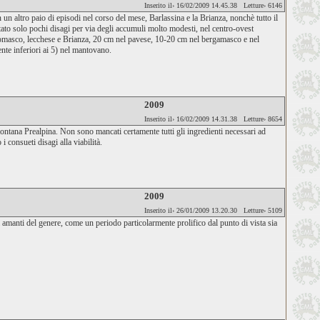
Inserito il› 16/02/2009 14.45.38 Letture› 6146
 altro paio di episodi nel corso del mese, Barlassina e la Brianza, nonchè tutto il
rtato solo pochi disagi per via degli accumuli molto modesti, nel centro-ovest
omasco, lecchese e Brianza, 20 cm nel pavese, 10-20 cm nel bergamasco e nel
nte inferiori ai 5) nel mantovano.
2009
Inserito il› 16/02/2009 14.31.38 Letture› 8654
ntana Prealpina. Non sono mancati certamente tutti gli ingredienti necessari ad
i consueti disagi alla viabilità.
2009
Inserito il› 26/01/2009 13.20.30 Letture› 5109
 amanti del genere, come un periodo particolarmente prolifico dal punto di vista sia