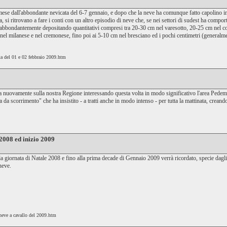
se dall'abbondante nevicata del 6-7 gennaio, e dopo che la neve ha comunque fatto capolino in un
, si ritrovano a fare i conti con un altro episodio di neve che, se nei settori di sudest ha compo
abbondantemente depositando quantitativi compresi tra 20-30 cm nel varesotto, 20-25 cm nel c
el milanese e nel cremonese, fino poi ai 5-10 cm nel bresciano ed i pochi centimetri (generalme
ata del 01 e 02 febbraio 2009.htm
ta nuovamente sulla nostra Regione interessando questa volta in modo significativo l'area Pedemo
 da scorrimento" che ha insistito - a tratti anche in modo intenso - per tutta la mattinata, creando 
 2008 ed inizio 2009
la giornata di Natale 2008 e fino alla prima decade di Gennaio 2009 verrà ricordato, specie dagli
neve.
 neve a cavallo del 2009.htm