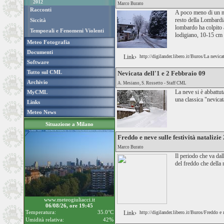
2012
Marco Burato
Racconti
A poco meno di un me
resto della Lombardia
Siccità
lombardo ha colpito 
Temporali e Fenomeni Violenti
lodigiano, 10-15 cm n
Meteo Fotografia
Documenti
Link›
http://digilander.libero.it/Buros/La nevic
Software
Tutto sul CML
Nevicata dell'1 e 2 Febbraio 09
Archivio
A. Mesiano, S. Rossetto - Staff CML
La neve si è abbattu
MyCML
una classica "nevicata
Links
Meteo News
Situazione a Milano
Freddo e neve sulle festività natalizie
Marco Burato
Il periodo che va dal
del freddo che della 
www.meteogiuliacci.it
06/08/26, ore 19:45
Temperatura:
35.0°C
Link›
http://digilander.libero.it/Buros/Freddo e
Umidità relativa:
42%