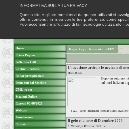
INFORMATIVA SULLA TUA PRIVACY
Questo sito e gli strumenti terzi da questo utilizzati si avva
offrire contenuti in linea con le tue preferenze, come speci
Puoi acconsentire all'utilizzo di tali tecnologie utilizzando 
Home
Reportage
›
Nevicate
›
2009
Prima Pagina
Bollettino CML
L'invasione artica e le nevicate di m
Cartina Realtime
Marco Burato
Radar precipitazioni
Dopo un autunno mite
sul nord Italia un im
Immagini dal Satellite
CML_robot
Stazioni Online
Estremi 05/08/2026
Webcam
Link›
http://digilander.libero.it/Buros/Invasion
Associazione
Il gelo e la neve di Dicembre 2009
Contatti
A. Mesiano, S. Rossetto - Staff CML