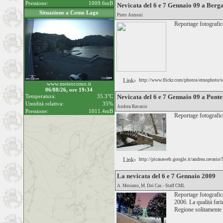
Pressione:
1009.6mB
Nevicata del 6 e 7 Gennaio 09 a Ber
Situazione a Como Lago
Piero Annoni
Reportage fotografico
Link›
http://www.flickr.com/photos/etnophoto
www.meteocomo.it
06/08/26, ore 19:34
Temperatura:
35.3°C
Nevicata del 6 e 7 Gennaio 09 a Pont
Umidità relativa:
35%
Andrea Ravasio
Pressione:
1011.4mB
Reportage fotografico
Link›
http://picasaweb.google.it/andrea.ravasi
La nevicata del 6 e 7 Gennaio 2009
A. Mesiano, M. Dei Cas - Staff CML
Reportage fotografico
2006. La qualità fari
Regione solitamente p