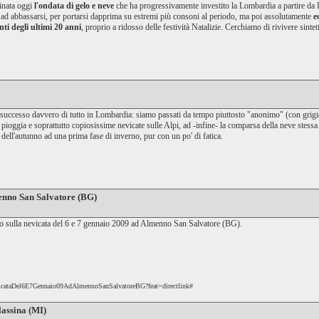
minata oggi
l'ondata di gelo e neve
che ha progressivamente investito la Lombardia a partire da
o ad abbassarsi, per portarsi dapprima su estremi più consoni al periodo, ma poi assolutamente
e
nti degli ultimi 20 anni
, proprio a ridosso delle festività Natalizie. Cerchiamo di rivivere sint
è successo davvero di tutto in Lombardia: siamo passati da tempo piuttosto "anonimo" (con grigio
 pioggia e soprattutto copiosissime nevicate sulle Alpi, ad -infine- la comparsa della
neve
stessa
o dell'autunno ad una prima fase di
inverno
, pur con un po' di fatica.
enno San Salvatore (BG)
o sulla nevicata del 6 e 7 gennaio 2009 ad Almenno San Salvatore (BG).
evicataDel6E7Gennaio09AdAlmennoSanSalvatoreBG?feat=directlink#
lassina (MI)