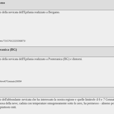
gamo
 della nevicata dell'Epifania realizzato a Bergamo.
/sets/72157612223336873/
eranica (BG)
 della nevicata dell'Epifania realizzato a Ponteranica (BG) e dintorni.
o/Neve67Gennaio2009#
 dell'abbondante nevicata che ha interessato la nostra regione e quelle limitrofe il 6 e 7 Genn
nosa della neve, caduta con temperature omogeneamente sotto lo zero, ha permesso - almeno per t
iuttosto miti.