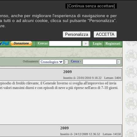
[Continua senza accettare]
onsenso, anche per migliorare l'esperienza di navigazione e per
 tutti o ad alcuni cookie, clicca sul pulsante “Personalizza”.
are.
Personalizza
ACCETTA
.: Giovedì 6 agosto 2026
Cerca:
Login
Registrati
Cerca ›
Ordinamento
2009
Inserito il› 23/01/2010 9.18.22 Letture› 5404
odio di freddo rilevante, il Generale Inverno si sveglia all'improvviso ed invia
ei valori massimi diurni e con episodi di neve a più riprese nell'arco di 7-10 giorni.
2009
Inserito il› 24/12/2009 12.36.52 Letture› 14158