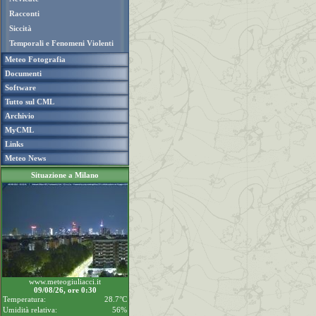
Racconti
Siccità
Temporali e Fenomeni Violenti
Meteo Fotografia
Documenti
Software
Tutto sul CML
Archivio
MyCML
Links
Meteo News
Situazione a Milano
www.meteogiuliacci.it
09/08/26, ore 0:30
Temperatura:
28.7°C
Umidità relativa:
56%