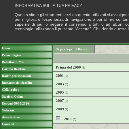
INFORMATIVA SULLA TUA PRIVACY
Questo sito e gli strumenti terzi da questo utilizzati si avvalgon
per migliorare l'esperienza di navigazione e per offrire conten
saperne di più, o negare il consenso a tutti o ad alcuni cook
tecnologie utilizzando il pulsante “Accetta”. Chiudendo questa 
Puoi sostenere le nostre attività con una do
Home
Reportage
›
Alluvioni
Prima Pagina
Bollettino CML
Prima del 2000
(3)
Cartina Realtime
2001
Radar precipitazioni
(0)
Immagini dal Satellite
2003
(0)
CML_robot
2005
(0)
Stazioni Online
2007
(0)
Estremi 08/08/2026
2009
(1)
Webcam
Associazione
2011
(0)
Contatti