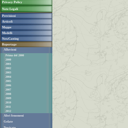
Privacy Policy
Note Legali
Previsioni
Articoli
Mappe
Modelli
NowCasting
Reportage
Alluvioni
Prima del 2000
2000
2001
2002
2003
2004
2005
2006
2007
2008
2009
2010
2011
2012
Altri fenomeni
Gelate
Nevicate