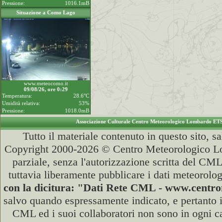
Pressione:
1016.1mB
Situazione a Como Lago
www.meteocomo.it
09/08/26, ore 0:29
Temperatura:
28.6°C
Umidità relativa:
53%
Pressione:
1018.0mB
Associazione Culturale Centro Meteorologico Lombardo ET
Tutto il materiale contenuto in questo sito, s
Copyright 2000-2026 © Centro Meteorologico Lo
parziale, senza l'autorizzazione scritta del CML
tuttavia liberamente pubblicare i dati meteorolog
con la dicitura: "Dati Rete CML - www.cent
salvo quando espressamente indicato, e pertanto i
CML ed i suoi collaboratori non sono in ogni cas