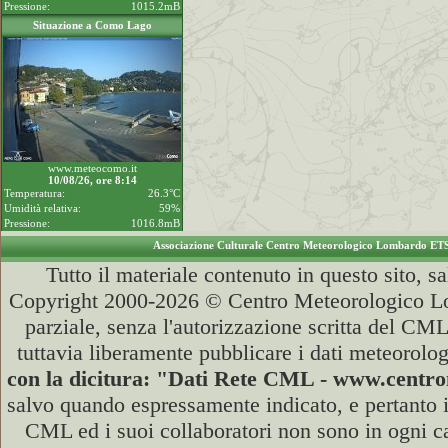
Pressione:
1015.2mB
Situazione a Como Lago
www.meteocomo.it
10/08/26, ore 8:14
Temperatura:
26.3°C
Umidità relativa:
59%
Pressione:
1016.8mB
Associazione Culturale Centro Meteorologico Lombardo ET
Tutto il materiale contenuto in questo sito, s
Copyright 2000-2026 © Centro Meteorologico Lo
parziale, senza l'autorizzazione scritta del CML
tuttavia liberamente pubblicare i dati meteorolog
con la dicitura: "Dati Rete CML - www.cent
salvo quando espressamente indicato, e pertanto i
CML ed i suoi collaboratori non sono in ogni cas