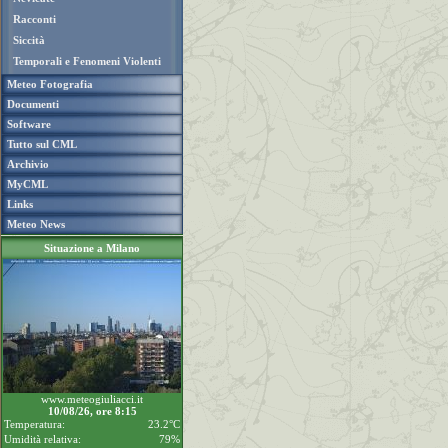
Racconti
Siccità
Temporali e Fenomeni Violenti
Meteo Fotografia
Documenti
Software
Tutto sul CML
Archivio
MyCML
Links
Meteo News
Situazione a Milano
www.meteogiuliacci.it
10/08/26, ore 8:15
Temperatura:
23.2°C
Umidità relativa:
79%