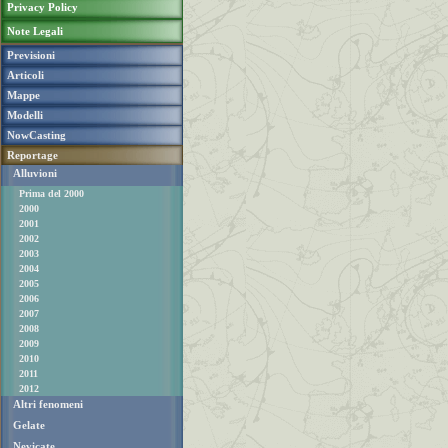
Privacy Policy
Note Legali
Previsioni
Articoli
Mappe
Modelli
NowCasting
Reportage
Alluvioni
Prima del 2000
2000
2001
2002
2003
2004
2005
2006
2007
2008
2009
2010
2011
2012
Altri fenomeni
Gelate
Nevicate