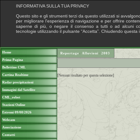
INFORMATIVA SULLA TUA PRIVACY
Questo sito e gli strumenti terzi da questo utilizzati si avvalgon
per migliorare l'esperienza di navigazione e per offrire conten
saperne di più, o negare il consenso a tutti o ad alcuni cook
tecnologie utilizzando il pulsante “Accetta”. Chiudendo questa 
Puoi sostenere le nostre attività con una do
Home
Reportage
›
Alluvioni
›
2003
Prima Pagina
Bollettino CML
Cartina Realtime
[Nessun risultato per questa selezione]
Radar precipitazioni
Immagini dal Satellite
CML_robot
Stazioni Online
Estremi 09/08/2026
Webcam
Associazione
Contatti