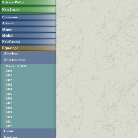
Privacy Policy
Note Legali
Previsioni
Articoli
Mappe
Modelli
NowCasting
Reportage
Alluvioni
Altri fenomeni
Prima del 2000
2000
2001
2002
2003
2004
2005
2006
2007
2008
2009
2010
2011
2012
Gelate
Nevicate