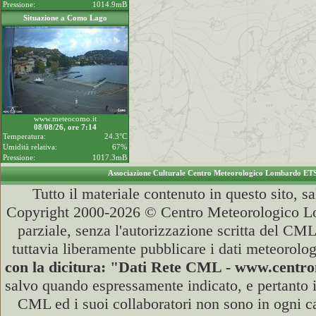
Pressione:
1014.9mB
Situazione a Como Lago
www.meteocomo.it
08/08/26, ore 7:14
Temperatura:
24.3°C
Umidità relativa:
67%
Pressione:
1017.3mB
Associazione Culturale Centro Meteorologico Lombardo ET
Tutto il materiale contenuto in questo sito, s
Copyright 2000-2026 © Centro Meteorologico Lo
parziale, senza l'autorizzazione scritta del CML
tuttavia liberamente pubblicare i dati meteorolog
con la dicitura: "Dati Rete CML - www.cent
salvo quando espressamente indicato, e pertanto i
CML ed i suoi collaboratori non sono in ogni cas