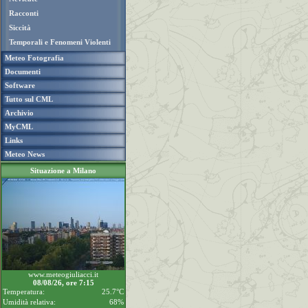
Racconti
Siccità
Temporali e Fenomeni Violenti
Meteo Fotografia
Documenti
Software
Tutto sul CML
Archivio
MyCML
Links
Meteo News
Situazione a Milano
www.meteogiuliacci.it
08/08/26, ore 7:15
Temperatura:
25.7°C
Umidità relativa:
68%