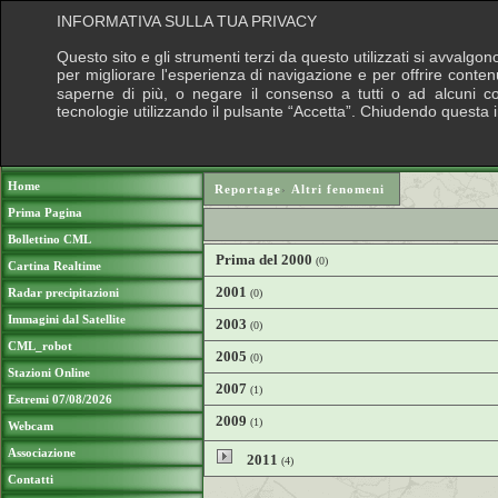
INFORMATIVA SULLA TUA PRIVACY
Questo sito e gli strumenti terzi da questo utilizzati si avvalgon
per migliorare l'esperienza di navigazione e per offrire conten
saperne di più, o negare il consenso a tutti o ad alcuni cook
tecnologie utilizzando il pulsante “Accetta”. Chiudendo questa 
Puoi sostenere le nostre attività con una do
Home
Reportage
›
Altri fenomeni
Prima Pagina
Bollettino CML
Prima del 2000
(0)
Cartina Realtime
2001
Radar precipitazioni
(0)
Immagini dal Satellite
2003
(0)
CML_robot
2005
(0)
Stazioni Online
2007
(1)
Estremi 07/08/2026
2009
(1)
Webcam
Associazione
2011
(4)
Contatti