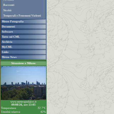
Racconti
Siccità
Temporali e Fenomeni Violenti
Meteo Fotografia
Documenti
Software
Tutto sul CML
Archivio
MyCML
Links
Meteo News
Situazione a Milano
www.meteogiuliacci.it
09/08/26, ore 13:05
Temperatura:
32.7°C
Umidità relativa:
42%