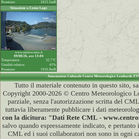
Pressione:
1015.5mB
Situazione a Como Lago
www.meteocomo.it
09/08/26, ore 13:04
Temperatura:
32.7°C
Umidità relativa:
41%
Pressione:
1016.8mB
Associazione Culturale Centro Meteorologico Lombardo ET
Tutto il materiale contenuto in questo sito, s
Copyright 2000-2026 © Centro Meteorologico Lo
parziale, senza l'autorizzazione scritta del CML
tuttavia liberamente pubblicare i dati meteorolog
con la dicitura: "Dati Rete CML - www.cent
salvo quando espressamente indicato, e pertanto i
CML ed i suoi collaboratori non sono in ogni cas