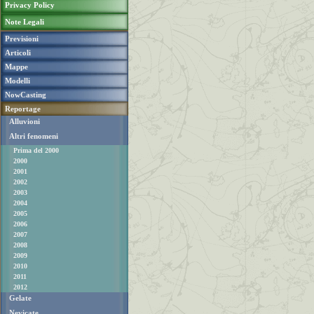
Privacy Policy
Note Legali
Previsioni
Articoli
Mappe
Modelli
NowCasting
Reportage
Alluvioni
Altri fenomeni
Prima del 2000
2000
2001
2002
2003
2004
2005
2006
2007
2008
2009
2010
2011
2012
Gelate
Nevicate