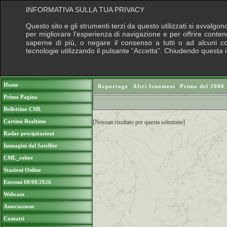
INFORMATIVA SULLA TUA PRIVACY
Questo sito e gli strumenti terzi da questo utilizzati si avvalgon
per migliorare l'esperienza di navigazione e per offrire conten
saperne di più, o negare il consenso a tutti o ad alcuni cook
tecnologie utilizzando il pulsante “Accetta”. Chiudendo questa 
Puoi sostenere le nostre attività con una do
Home
Reportage
›
Altri fenomeni
›
Prima del 2000
Prima Pagina
Bollettino CML
Cartina Realtime
[Nessun risultato per questa selezione]
Radar precipitazioni
Immagini dal Satellite
CML_robot
Stazioni Online
Estremi 08/08/2026
Webcam
Associazione
Contatti