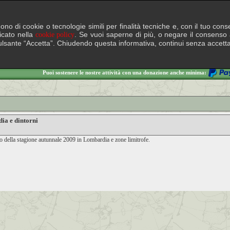
lgono di cookie o tecnologie simili per finalità tecniche e, con il tuo c
ficato nella
. Se vuoi saperne di più, o negare il consenso a
cookie policy
il pulsante “Accetta”. Chiudendo questa informativa, continui senza accett
Puoi sostenere le nostre attività con una donazione anche minima:
ia e dintorni
o della stagione autunnale 2009 in Lombardia e zone limitrofe.