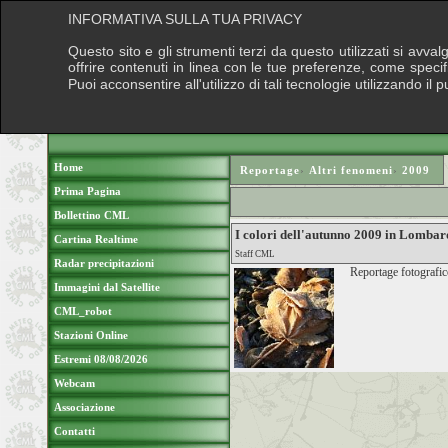
INFORMATIVA SULLA TUA PRIVACY
Questo sito e gli strumenti terzi da questo utilizzati si avva
offrire contenuti in linea con le tue preferenze, come speci
Puoi acconsentire all'utilizzo di tali tecnologie utilizzando 
Home
Reportage
›
Altri fenomeni
›
2009
Prima Pagina
Bollettino CML
I colori dell'autunno 2009 in Lombard
Cartina Realtime
Staff CML
Radar precipitazioni
Reportage fotografic
Immagini dal Satellite
CML_robot
Stazioni Online
Estremi 08/08/2026
Webcam
Associazione
Contatti