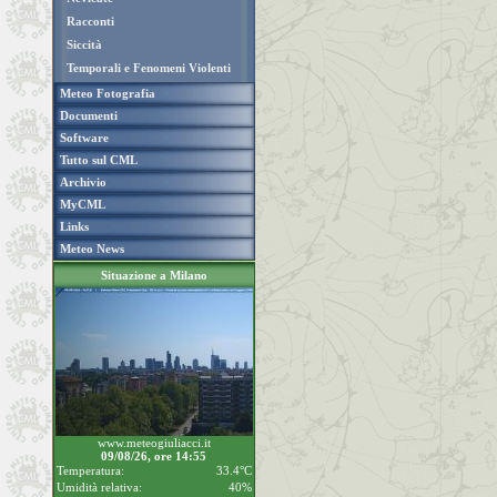
Racconti
Siccità
Temporali e Fenomeni Violenti
Meteo Fotografia
Documenti
Software
Tutto sul CML
Archivio
MyCML
Links
Meteo News
Situazione a Milano
www.meteogiuliacci.it
09/08/26, ore 14:55
Temperatura:
33.4°C
Umidità relativa:
40%