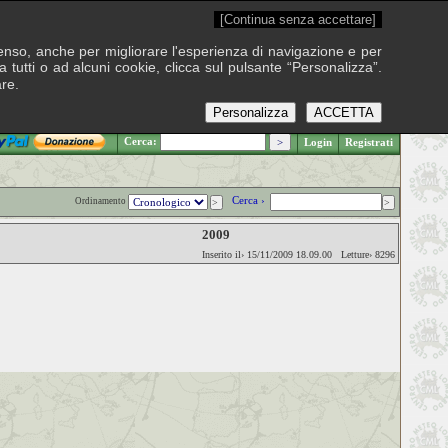
[Continua senza accettare]
onsenso, anche per migliorare l'esperienza di navigazione e per
 tutti o ad alcuni cookie, clicca sul pulsante “Personalizza”.
are.
Personalizza
ACCETTA
.: Domenica 9 agosto 2026
Cerca:
Login
Registrati
Cerca ›
Ordinamento
2009
Inserito il› 15/11/2009 18.09.00 Letture› 8296