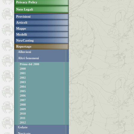
Privacy Policy
Note Legali
Previsioni
Articoli
Mappe
Modelli
NowCasting
Reportage
Alluvioni
Altri fenomeni
Prima del 2000
2000
2001
2002
2003
2004
2005
2006
2007
2008
2009
2010
2011
2012
Gelate
Nevicate