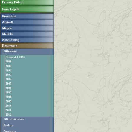
Privacy Policy
Note Legali
Previsioni
Articoli
Mappe
Modelli
NowCasting
Reportage
Alluvioni
Prima del 2000
2000
2001
2002
2003
2004
2005
2006
2007
2008
2009
2010
2011
2012
Altri fenomeni
Gelate
Nevicate