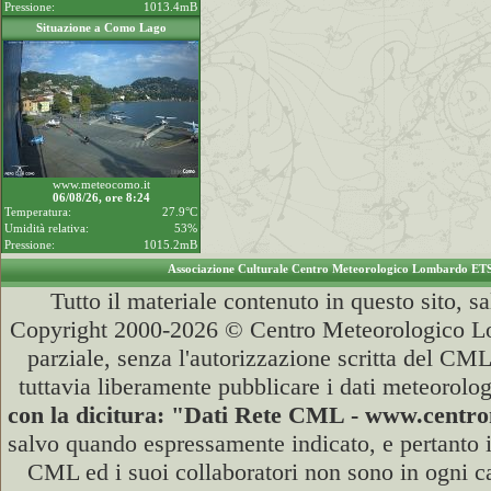
Pressione:
1013.4mB
Situazione a Como Lago
www.meteocomo.it
06/08/26, ore 8:24
Temperatura:
27.9°C
Umidità relativa:
53%
Pressione:
1015.2mB
Associazione Culturale Centro Meteorologico Lombardo ET
Tutto il materiale contenuto in questo sito, s
Copyright 2000-2026 © Centro Meteorologico Lo
parziale, senza l'autorizzazione scritta del CML
tuttavia liberamente pubblicare i dati meteorolog
con la dicitura: "Dati Rete CML - www.cent
salvo quando espressamente indicato, e pertanto i
CML ed i suoi collaboratori non sono in ogni cas