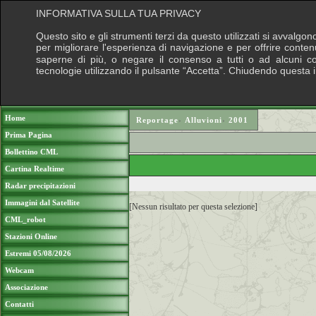
INFORMATIVA SULLA TUA PRIVACY
Questo sito e gli strumenti terzi da questo utilizzati si avvalgon
per migliorare l'esperienza di navigazione e per offrire conten
saperne di più, o negare il consenso a tutti o ad alcuni cook
tecnologie utilizzando il pulsante “Accetta”. Chiudendo questa 
Puoi sostenere le nostre attività con una do
Home
Reportage
›
Alluvioni
›
2001
Prima Pagina
Bollettino CML
Cartina Realtime
Radar precipitazioni
Immagini dal Satellite
[Nessun risultato per questa selezione]
CML_robot
Stazioni Online
Estremi 05/08/2026
Webcam
Associazione
Contatti