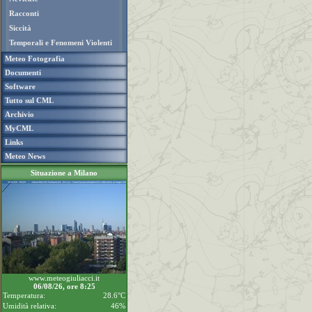
Racconti
Siccità
Temporali e Fenomeni Violenti
Meteo Fotografia
Documenti
Software
Tutto sul CML
Archivio
MyCML
Links
Meteo News
Situazione a Milano
www.meteogiuliacci.it
06/08/26, ore 8:25
Temperatura:
28.6°C
Umidità relativa:
46%