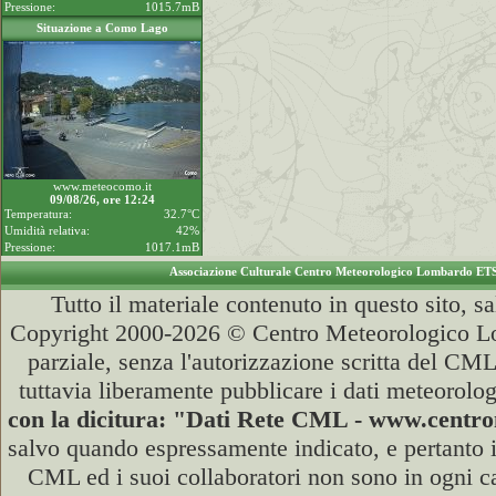
Pressione:
1015.7mB
Situazione a Como Lago
www.meteocomo.it
09/08/26, ore 12:24
Temperatura:
32.7°C
Umidità relativa:
42%
Pressione:
1017.1mB
Associazione Culturale Centro Meteorologico Lombardo ET
Tutto il materiale contenuto in questo sito, s
Copyright 2000-2026 © Centro Meteorologico Lo
parziale, senza l'autorizzazione scritta del CML
tuttavia liberamente pubblicare i dati meteorolog
con la dicitura: "Dati Rete CML - www.cent
salvo quando espressamente indicato, e pertanto i
CML ed i suoi collaboratori non sono in ogni cas