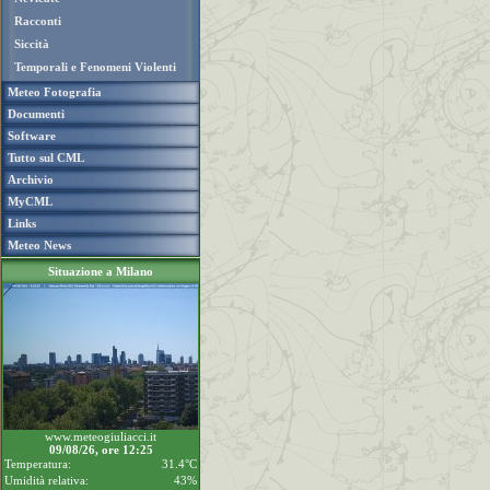
Racconti
Siccità
Temporali e Fenomeni Violenti
Meteo Fotografia
Documenti
Software
Tutto sul CML
Archivio
MyCML
Links
Meteo News
Situazione a Milano
www.meteogiuliacci.it
09/08/26, ore 12:25
Temperatura:
31.4°C
Umidità relativa:
43%