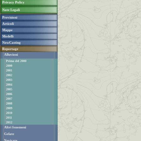
Privacy Policy
Note Legali
Previsioni
Articoli
Mappe
Modelli
NowCasting
Reportage
Alluvioni
Prima del 2000
2000
2001
2002
2003
2004
2005
2006
2007
2008
2009
2010
2011
2012
Altri fenomeni
Gelate
Nevicate