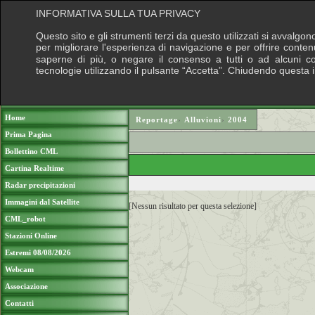
INFORMATIVA SULLA TUA PRIVACY
Questo sito e gli strumenti terzi da questo utilizzati si avvalgon
per migliorare l'esperienza di navigazione e per offrire conten
saperne di più, o negare il consenso a tutti o ad alcuni cook
tecnologie utilizzando il pulsante “Accetta”. Chiudendo questa 
Puoi sostenere le nostre attività con una do
Home
Reportage
›
Alluvioni
›
2004
Prima Pagina
Bollettino CML
Cartina Realtime
Radar precipitazioni
Immagini dal Satellite
[Nessun risultato per questa selezione]
CML_robot
Stazioni Online
Estremi 08/08/2026
Webcam
Associazione
Contatti