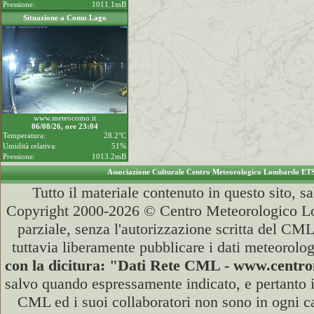
Pressione:
1011.1mB
Situazione a Como Lago
www.meteocomo.it
06/08/26, ore 23:04
Temperatura:
28.2°C
Umidità relativa:
51%
Pressione:
1013.2mB
Associazione Culturale Centro Meteorologico Lombardo ET
Tutto il materiale contenuto in questo sito, s
Copyright 2000-2026 © Centro Meteorologico Lo
parziale, senza l'autorizzazione scritta del CML
tuttavia liberamente pubblicare i dati meteorolog
con la dicitura: "Dati Rete CML - www.cent
salvo quando espressamente indicato, e pertanto i
CML ed i suoi collaboratori non sono in ogni cas