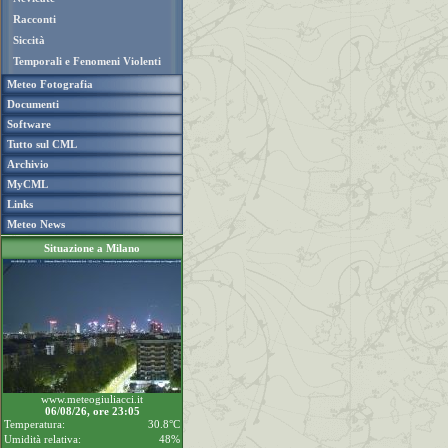
Racconti
Siccità
Temporali e Fenomeni Violenti
Meteo Fotografia
Documenti
Software
Tutto sul CML
Archivio
MyCML
Links
Meteo News
Situazione a Milano
www.meteogiuliacci.it
06/08/26, ore 23:05
Temperatura:
30.8°C
Umidità relativa:
48%