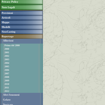
Privacy Policy
Note Legali
Previsioni
Articoli
Mappe
Modelli
NowCasting
Reportage
Alluvioni
Prima del 2000
2000
2001
2002
2003
2004
2005
2006
2007
2008
2009
2010
2011
2012
Altri fenomeni
Gelate
Nevicate