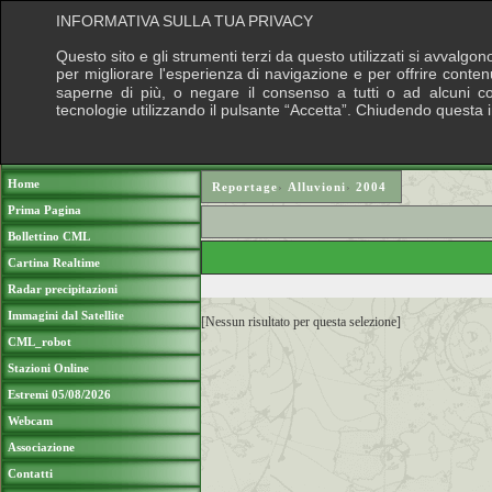
INFORMATIVA SULLA TUA PRIVACY
Questo sito e gli strumenti terzi da questo utilizzati si avvalgon
per migliorare l'esperienza di navigazione e per offrire conten
saperne di più, o negare il consenso a tutti o ad alcuni cook
tecnologie utilizzando il pulsante “Accetta”. Chiudendo questa 
Puoi sostenere le nostre attività con una do
Home
Reportage
›
Alluvioni
›
2004
Prima Pagina
Bollettino CML
Cartina Realtime
Radar precipitazioni
Immagini dal Satellite
[Nessun risultato per questa selezione]
CML_robot
Stazioni Online
Estremi 05/08/2026
Webcam
Associazione
Contatti