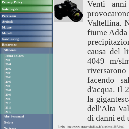
Venti anni
Privacy Policy
Note Legali
provocaron
Previsioni
Valtellina. 
Articoli
Mappe
fiume Adda r
Modelli
NowCasting
precipitazi
Reportage
causa del l
Alluvioni
Prima del 2000
4049 m/slm
2000
2001
riversaron
2002
2003
facendo sal
2004
2005
2006
d'acqua. Il 
2007
2008
la gigantesc
2009
2010
dell'Alta Va
2011
2012
di danni ed 
Altri fenomeni
Gelate
Link›
http://www.meteovaltellina.it/alluvione1987.html
Nevicate