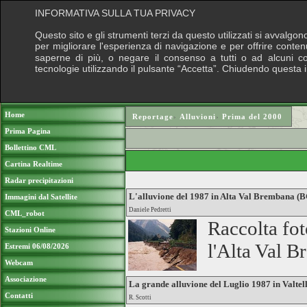
INFORMATIVA SULLA TUA PRIVACY
Questo sito e gli strumenti terzi da questo utilizzati si avvalgon
per migliorare l'esperienza di navigazione e per offrire conten
saperne di più, o negare il consenso a tutti o ad alcuni cook
tecnologie utilizzando il pulsante “Accetta”. Chiudendo questa 
Puoi sostenere le nostre attività con una do
Home
Reportage
›
Alluvioni
›
Prima del 2000
Prima Pagina
Bollettino CML
Cartina Realtime
Radar precipitazioni
L'alluvione del 1987 in Alta Val Brembana (
Immagini dal Satellite
Daniele Pedretti
CML_robot
Raccolta fot
Stazioni Online
l'Alta Val 
Estremi 06/08/2026
Webcam
Associazione
La grande alluvione del Luglio 1987 in Valtel
Contatti
R. Scotti