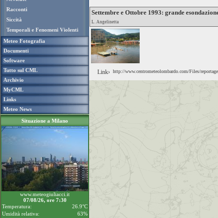
Racconti
Settembre e Ottobre 1993: grande esondazion
Siccità
L. Angelinetta
Temporali e Fenomeni Violenti
Meteo Fotografia
Documenti
Software
Tutto sul CML
Link›
http://www.centrometeolombardo.com/Files/reportag
Archivio
MyCML
Links
Meteo News
Situazione a Milano
www.meteogiuliacci.it
07/08/26, ore 7:30
Temperatura:
26.9°C
Umidità relativa:
63%