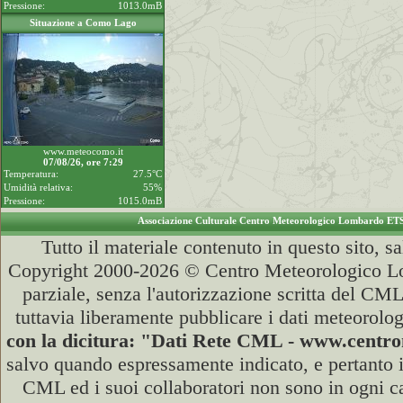
Pressione:
1013.0mB
Situazione a Como Lago
www.meteocomo.it
07/08/26, ore 7:29
Temperatura:
27.5°C
Umidità relativa:
55%
Pressione:
1015.0mB
Associazione Culturale Centro Meteorologico Lombardo ET
Tutto il materiale contenuto in questo sito, s
Copyright 2000-2026 © Centro Meteorologico Lo
parziale, senza l'autorizzazione scritta del CML
tuttavia liberamente pubblicare i dati meteorolog
con la dicitura: "Dati Rete CML - www.cent
salvo quando espressamente indicato, e pertanto i
CML ed i suoi collaboratori non sono in ogni cas