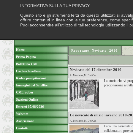
INFORMATIVA SULLA TUA PRIVACY
Questo sito e gli strumenti terzi da questo utilizzati si avva
offrire contenuti in linea con le tue preferenze, come speci
Puoi acconsentire all'utilizzo di tali tecnologie utilizzando 
Home
Reportage
›
Nevicate
›
2010
Prima Pagina
Bollettino CML
Nevicata del 17 dicembre 2010
Cartina Realtime
A. Mesiano, M. Dei Cas
Radar precipitazioni
La storia che vi pro
precipitazione a trat
Immagini dal Satellite
CML_robot
Stazioni Online
Estremi 07/08/2026
Webcam
Le nevicate di inizio inverno 2010-20
Associazione
A. Mesiano, M. Dei Cas
Ecco una carrellata 
Contatti
collaboratori, proven