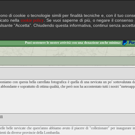
lgono di cookie o tecnologie simili per finalità tecniche e, con il tuo c
ficato nella
. Se vuoi saperne di più, o negare il consenso a
cookie policy
il pulsante “Accetta”. Chiudendo questa informativa, continui senza accett
Puoi sostenere le nostre attività con una donazione anche minima:
poniamo con questa bella carrellata fotografica è quella di una nevicata un po' sottovalutata d
ti abbondante e soprattutto di ottima qualità, che però non ha accontentato tutti i nostri "meteoapp
11
delle belle nevicate che quest'anno abbiamo avuto il piacere di "collezionare" per inaugurare i
ienti da diverse provincie della Lombardia.