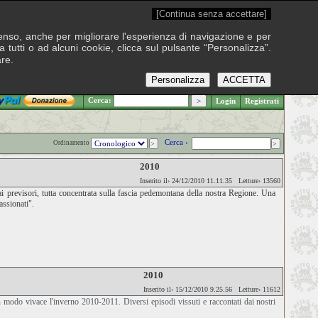
[Continua senza accettare]
onsenso, anche per migliorare l'esperienza di navigazione e per
 tutti o ad alcuni cookie, clicca sul pulsante “Personalizza”.
are.
Personalizza
ACCETTA
.: Sabato 8 agosto 2026
Cerca:
Login
Registrati
Cerca ›
Ordinamento
2010
Inserito il› 24/12/2010 11.11.35 Letture› 13560
ai previsori, tutta concentrata sulla fascia pedemontana della nostra Regione. Una
assionati".
2010
Inserito il› 15/12/2010 9.25.56 Letture› 11612
n modo vivace l'inverno 2010-2011. Diversi episodi vissuti e raccontati dai nostri