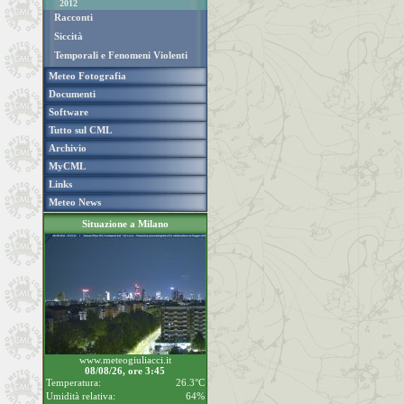
2012
Racconti
Siccità
Temporali e Fenomeni Violenti
Meteo Fotografia
Documenti
Software
Tutto sul CML
Archivio
MyCML
Links
Meteo News
Situazione a Milano
www.meteogiuliacci.it
08/08/26, ore 3:45
Temperatura:
26.3°C
Umidità relativa:
64%