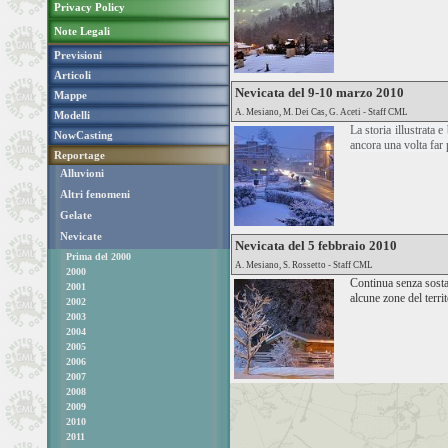
Privacy Policy
Note Legali
Previsioni
Articoli
Nevicata del 9-10 marzo 2010
Mappe
A. Mesiano, M. Dei Cas, G. Aceti - Staff CML
Modelli
La storia illustrata
NowCasting
ancora una volta far 
Reportage
Alluvioni
Altri fenomeni
Gelate
Nevicate
Nevicata del 5 febbraio 2010
Prima del 2000
A. Mesiano, S. Rossetto - Staff CML
2000
Continua senza sosta
2001
alcune zone del terri
2002
2003
2004
2005
2006
2007
2008
2009
2010
2011