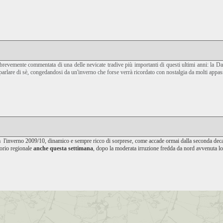
 e brevemente commentata di una delle nevicate tradive più importanti di questi ultimi anni: la 
parlare di sè, congedandosi da un'inverno che forse verrà ricordato con nostalgia da molti appas
 l'inverno 2009/10, dinamico e sempre ricco di sorprese, come accade ormai dalla seconda de
torio regionale
anche questa settimana
, dopo la moderata irruzione fredda da nord avvenuta l