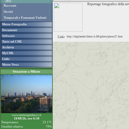
2012
Reportage fotografico della ne
Racconti
Siccità
Temporali e Fenomeni Violenti
Meteo Fotografia
Documenti
Software
Link›
http://digilander.libero.it:80/grfoto/photo27.htm
Tutto sul CML
Archivio
MyCML
Links
Meteo News
Situazione a Milano
www.meteogiuliacci.it
10/08/26, ore 6:50
Temperatura:
23.1°C
Umidità relativa:
79%