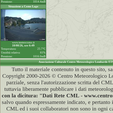
Pressione:
1014.4mB
Situazione a Como Lago
www.meteocomo.it
10/08/26, ore 6:49
Temperatura:
25.7°C
Umidità relativa:
61%
Pressione:
1016.0mB
Associazione Culturale Centro Meteorologico Lombardo ET
Tutto il materiale contenuto in questo sito, s
Copyright 2000-2026 © Centro Meteorologico Lo
parziale, senza l'autorizzazione scritta del CML
tuttavia liberamente pubblicare i dati meteorolog
con la dicitura: "Dati Rete CML - www.cent
salvo quando espressamente indicato, e pertanto i
CML ed i suoi collaboratori non sono in ogni cas