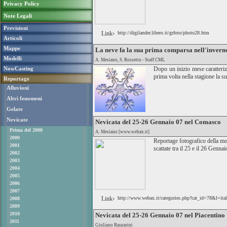
Privacy Policy
Note Legali
Previsioni
Link›
http://digilander.libero.it/grfoto/photo28.htm
Articoli
Mappe
La neve fa la sua prima comparsa nell'invern
Modelli
A. Mesiano, S. Rossetto - Staff CML
NowCasting
Dopo un inizio mese caratterizz
prima volta nella stagione la s
Reportage
Alluvioni
Altri fenomeni
Gelate
Nevicate
Nevicata del 25-26 Gennaio 07 nel Comasco
Prima del 2000
A. Mesiano [www.webax.it]
2000
Reportage fotografico della mo
2001
scattate tra il 25 e il 26 Genn
2002
2003
2004
2005
2006
2007
Link›
http://www.webax.it/categories.php?cat_id=78&l=ital
2008
2009
2010
Nevicata del 25-26 Gennaio 07 nel Piacentino
2011
Giuliano Rasparini