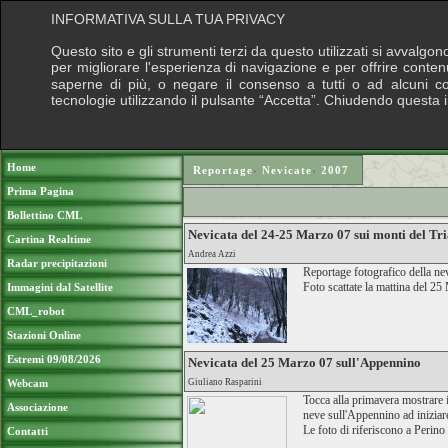
INFORMATIVA SULLA TUA PRIVACY
Questo sito e gli strumenti terzi da questo utilizzati si avvalgon
per migliorare l'esperienza di navigazione e per offrire conten
saperne di più, o negare il consenso a tutti o ad alcuni cook
tecnologie utilizzando il pulsante “Accetta”. Chiudendo questa 
Puoi sostenere le nostre attività con una do
Home
Reportage
›
Nevicate
›
2007
Prima Pagina
Bollettino CML
Nevicata del 24-25 Marzo 07 sui monti del Tr
Cartina Realtime
Andrea Azzi
Radar precipitazioni
Reportage fotografico della ne
Foto scattate la mattina del 2
Immagini dal Satellite
CML_robot
Stazioni Online
Estremi 09/08/2026
Nevicata del 25 Marzo 07 sull'Appennino
Webcam
Giuliano Rasparini
Tocca alla primavera mostrare i
Associazione
neve sull'Appennino ad iniziar
Le foto di riferiscono a Perino
Contatti