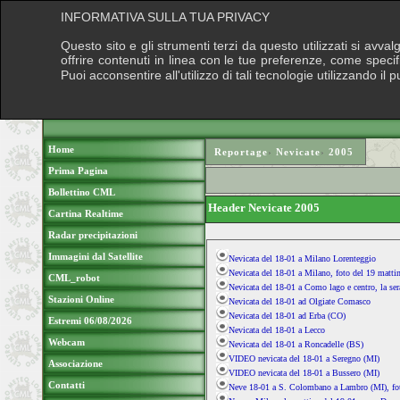
INFORMATIVA SULLA TUA PRIVACY
Questo sito e gli strumenti terzi da questo utilizzati si avva
offrire contenuti in linea con le tue preferenze, come speci
Puoi acconsentire all'utilizzo di tali tecnologie utilizzando 
Home
Reportage
›
Nevicate
›
2005
Prima Pagina
Bollettino CML
Header Nevicate 2005
Cartina Realtime
Radar precipitazioni
Immagini dal Satellite
Nevicata del 18-01 a Milano Lorenteggio
Nevicata del 18-01 a Milano, foto del 19 matti
CML_robot
Nevicata del 18-01 a Como lago e centro, la ser
Stazioni Online
Nevicata del 18-01 ad Olgiate Comasco
Nevicata del 18-01 ad Erba (CO)
Estremi 06/08/2026
Nevicata del 18-01 a Lecco
Webcam
Nevicata del 18-01 a Roncadelle (BS)
VIDEO nevicata del 18-01 a Seregno (MI)
Associazione
VIDEO nevicata del 18-01 a Bussero (MI)
Contatti
Neve 18-01 a S. Colombano a Lambro (MI), fot