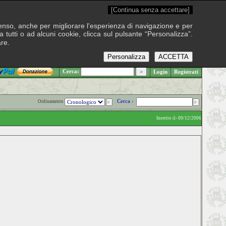
[Continua senza accettare]
onsenso, anche per migliorare l'esperienza di navigazione e per
 tutti o ad alcuni cookie, clicca sul pulsante “Personalizza”.
are.
Personalizza
ACCETTA
.: Venerdì 7 agosto 2026
Cerca:
Login
Registrati
Cerca ›
Ordinamento
Inserito il› 09/12/2006