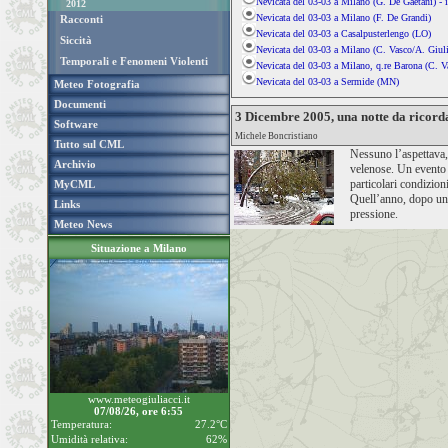
Nevicata del 03-03 a Milano (G. De Gaetani) - 
2012
Nevicata del 03-03 a Milano (F. De Grandi)
Racconti
Nevicata del 03-03 a Casalpusterlengo (LO)
Siccità
Nevicata del 03-03 a Milano (C. Vasco/A. Giuli
Temporali e Fenomeni Violenti
Nevicata del 03-03 a Milano, q.re Barona (C. V
Nevicata del 03-03 a Sermide (MN)
Meteo Fotografia
Documenti
3 Dicembre 2005, una notte da ricordar
Software
Michele Boncristiano
Tutto sul CML
Nessuno l’aspettava, 
Archivio
velenose. Un evento c
particolari condizioni 
MyCML
Quell’anno, dopo un i
Links
pressione.
Meteo News
Situazione a Milano
www.meteogiuliacci.it
07/08/26, ore 6:55
Temperatura:
27.2°C
Umidità relativa:
62%