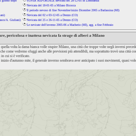
il giorno dopo
SUPER REPORTAGE nevicata del 28-12-05 in Lombardia
Nevicata del 18-01-05 a Milano Bicocca
Il periodo nevoso di fine Novembre/inizio Dicembre 2005 a Barlassina (MI)
ani)
Nevicata del 02 e 03-12-05 a Drezzo (CO)
asco/A. Giuliani)
Nevicata del 25 e 26-11-05 a Drezzo (CO)
Le nevicate dell'inverno 2005-06 a Macherio (MI), agg. a fine Febbraio
e, pericolosa e inattesa nevicata fa strage di alberi a Milano
quella volta la dama bianca volle stupire Milano, una città che troppe volte negli inverni precede
he come vedremo sfuggì anche alle previsioni più attendibili, ma soprattutto trovò una città com
in cui si è verificato.
nizio d'autunno mite, il generale inverno sembrava aver anticipato i suoi movimenti, quasi voles