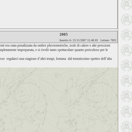
2005
Inserito il› 21/11/2007 15.48.03 Letture› 7831
nti era stata penalizzata da ombre pluviometriche, isole di calore e alte pressioni
pletamente impreparata, e si rivelò tanto spettacolare quanto pericoloso per le
se regalarci una stagione d’altri tempi, lontana dal temutissimo spettro dell’alta