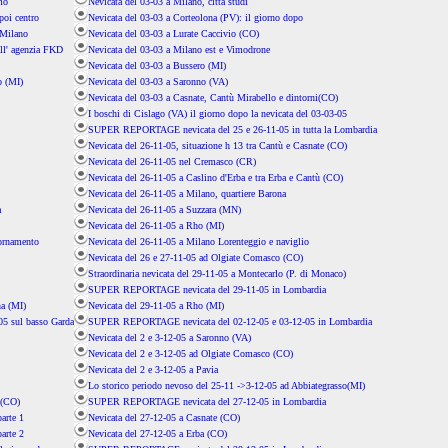
mo
Nevicata del 03-03 a Milano, città studi
poi centro
Nevicata del 03-03 a Corteolona (PV): il giorno dopo
 Milano
Nevicata del 03-03 a Lurate Caccivio (CO)
ll' agenzia FKD
Nevicata del 03-03 a Milano est e Vimodrone
Nevicata del 03-03 a Bussero (MI)
o (MI)
Nevicata del 03-03 a Saronno (VA)
Nevicata del 03-03 a Casnate, Cantù Mirabello e dintorni(CO)
I boschi di Cislago (VA) il giorno dopo la nevicata del 03-03-05
SUPER REPORTAGE nevicata del 25 e 26-11-05 in tutta la Lombardia
Nevicata del 26-11-05, situazione h 13 tra Cantù e Casnate (CO)
Nevicata del 26-11-05 nel Cremasco (CR)
Nevicata del 26-11-05 a Caslino d'Erba e tra Erba e Cantù (CO)
Nevicata del 26-11-05 a Milano, quartiere Barona
a
Nevicata del 26-11-05 a Suzzara (MN)
Nevicata del 26-11-05 a Rho (MI)
iornamento
Nevicata del 26-11-05 a Milano Lorenteggio e naviglio
Nevicata del 26 e 27-11-05 ad Olgiate Comasco (CO)
Straordinaria nevicata del 29-11-05 a Montecarlo (P. di Monaco)
SUPER REPORTAGE nevicata del 29-11-05 in Lombardia
na (MI)
Nevicata del 29-11-05 a Rho (MI)
05 sul basso Garda
SUPER REPORTAGE nevicata del 02-12-05 e 03-12-05 in Lombardia
Nevicata del 2 e 3-12-05 a Saronno (VA)
Nevicata del 2 e 3-12-05 ad Olgiate Comasco (CO)
Nevicata del 2 e 3-12-05 a Pavia
Lo storico periodo nevoso del 25-11 ->3-12-05 ad Abbiategrasso(MI)
 (CO)
SUPER REPORTAGE nevicata del 27-12-05 in Lombardia
arte 1
Nevicata del 27-12-05 a Casnate (CO)
arte 2
Nevicata del 27-12-05 a Erba (CO)