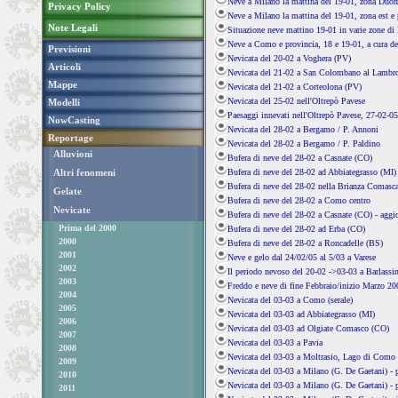
Neve a Milano la mattina del 19-01, zona Duo
Privacy Policy
Neve a Milano la mattina del 19-01, zona est e 
Note Legali
Situazione neve mattino 19-01 in varie zone di
Neve a Como e provincia, 18 e 19-01, a cura de
Previsioni
Nevicata del 20-02 a Voghera (PV)
Articoli
Nevicata del 21-02 a San Colombano al Lambr
Mappe
Nevicata del 21-02 a Corteolona (PV)
Nevicata del 25-02 nell'Oltrepò Pavese
Modelli
Paesaggi innevati nell'Oltrepò Pavese, 27-02-05
NowCasting
Nevicata del 28-02 a Bergamo / P. Annoni
Reportage
Nevicata del 28-02 a Bergamo / P. Paldino
Alluvioni
Bufera di neve del 28-02 a Casnate (CO)
Altri fenomeni
Bufera di neve del 28-02 ad Abbiategrasso (MI)
Bufera di neve del 28-02 nella Brianza Comasc
Gelate
Bufera di neve del 28-02 a Como centro
Nevicate
Bufera di neve del 28-02 a Casnate (CO) - agg
Prima del 2000
Bufera di neve del 28-02 ad Erba (CO)
2000
Bufera di neve del 28-02 a Roncadelle (BS)
2001
Neve e gelo dal 24/02/05 al 5/03 a Varese
2002
Il periodo nevoso del 20-02 ->03-03 a Barlassi
2003
Freddo e neve di fine Febbraio/inizio Marzo 20
2004
Nevicata del 03-03 a Como (serale)
2005
Nevicata del 03-03 ad Abbiategrasso (MI)
2006
Nevicata del 03-03 ad Olgiate Comasco (CO)
2007
Nevicata del 03-03 a Pavia
2008
Nevicata del 03-03 a Moltrasio, Lago di Como
2009
Nevicata del 03-03 a Milano (G. De Gaetani) - p
2010
Nevicata del 03-03 a Milano (G. De Gaetani) - p
2011