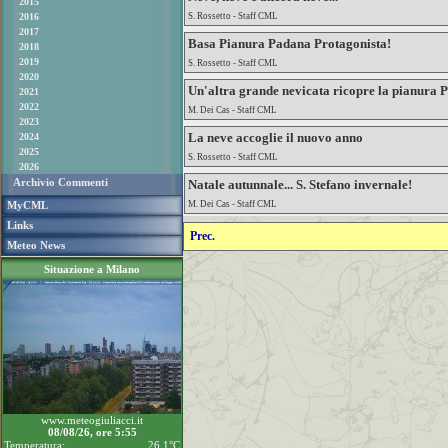
2015
2016
S. Rossetto - Staff CML
2017
Basa Pianura Padana Protagonista!
2018
2019
S. Rossetto - Staff CML
2020
Un'altra grande nevicata ricopre la pianura 
2021
2022
M. Dei Cas - Staff CML
2023
La neve accoglie il nuovo anno
2024
2025
S. Rossetto - Staff CML
2026
Archivio Commenti
Natale autunnale... S. Stefano invernale!
MyCML
M. Dei Cas - Staff CML
Links
Prec.
Meteo News
Situazione a Milano
www.meteogiuliacci.it
08/08/26, ore 5:55
Temperatura:
26.1°C