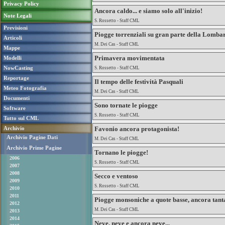
Privacy Policy
Ancora caldo... e siamo solo all'inizio!
Note Legali
S. Rossetto - Staff CML
Previsioni
Piogge torrenziali su gran parte della Lomba
Articoli
M. Dei Cas - Staff CML
Mappe
Primavera movimentata
Modelli
NowCasting
S. Rossetto - Staff CML
Reportage
Il tempo delle festività Pasquali
Meteo Fotografia
M. Dei Cas - Staff CML
Documenti
Sono tornate le piogge
Software
S. Rossetto - Staff CML
Tutto sul CML
Archivio
Favonio ancora protagonista!
Archivio Pagine Dati
M. Dei Cas - Staff CML
Archivio Prime Pagine
Tornano le piogge!
2006
S. Rossetto - Staff CML
2007
2008
Secco e ventoso
2009
S. Rossetto - Staff CML
2010
2011
Piogge monsoniche a quote basse, ancora tant
2012
M. Dei Cas - Staff CML
2013
2014
Neve, neve e ancora neve...