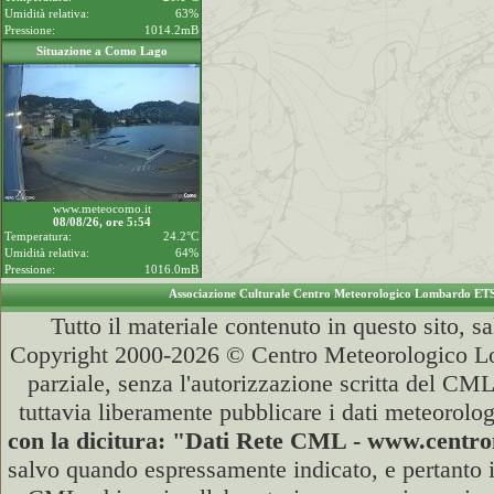
Umidità relativa:
63%
Pressione:
1014.2mB
Situazione a Como Lago
www.meteocomo.it
08/08/26, ore 5:54
Temperatura:
24.2°C
Umidità relativa:
64%
Pressione:
1016.0mB
Associazione Culturale Centro Meteorologico Lombardo ET
Tutto il materiale contenuto in questo sito, s
Copyright 2000-2026 © Centro Meteorologico Lo
parziale, senza l'autorizzazione scritta del CML
tuttavia liberamente pubblicare i dati meteorolog
con la dicitura: "Dati Rete CML - www.cent
salvo quando espressamente indicato, e pertanto i