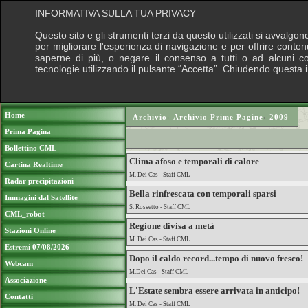
INFORMATIVA SULLA TUA PRIVACY
Questo sito e gli strumenti terzi da questo utilizzati si avvalgon
per migliorare l'esperienza di navigazione e per offrire conten
saperne di più, o negare il consenso a tutti o ad alcuni cook
tecnologie utilizzando il pulsante “Accetta”. Chiudendo questa 
Puoi sostenere le nostre attività con una do
Home
Archivio
›
Archivio Prime Pagine
›
2009
Prima Pagina
Bollettino CML
Clima afoso e temporali di calore
Cartina Realtime
M. Dei Cas - Staff CML
Radar precipitazioni
Bella rinfrescata con temporali sparsi
Immagini dal Satellite
S. Rossetto - Staff CML
CML_robot
Regione divisa a metà
Stazioni Online
M. Dei Cas - Staff CML
Estremi 07/08/2026
Dopo il caldo record...tempo di nuovo fresco!
Webcam
M.Dei Cas - Staff CML
Associazione
L'Estate sembra essere arrivata in anticipo!
Contatti
M. Dei Cas - Staff CML