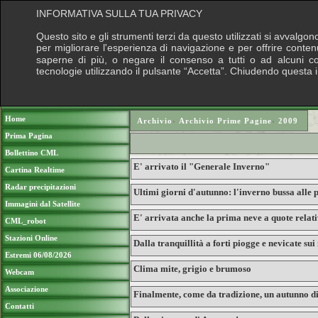
INFORMATIVA SULLA TUA PRIVACY
Questo sito e gli strumenti terzi da questo utilizzati si avvalgon
per migliorare l'esperienza di navigazione e per offrire conten
saperne di più, o negare il consenso a tutti o ad alcuni cook
tecnologie utilizzando il pulsante “Accetta”. Chiudendo questa 
Puoi sostenere le nostre attività con una do
Home
Archivio
›
Archivio Prime Pagine
›
2009
Prima Pagina
Bollettino CML
E' arrivato il "Generale Inverno"
Cartina Realtime
Radar precipitazioni
Ultimi giorni d'autunno: l'inverno bussa alle 
Immagini dal Satellite
E' arrivata anche la prima neve a quote relat
CML_robot
Stazioni Online
Dalla tranquillità a forti piogge e nevicate sui
Estremi 06/08/2026
Clima mite, grigio e brumoso
Webcam
Associazione
Finalmente, come da tradizione, un autunno d
Contatti