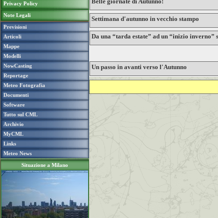
Belle giornate di Autunno!
Privacy Policy
Note Legali
Settimana d'autunno in vecchio stampo
Previsioni
Da una “tarda estate” ad un “inizio inverno” 
Articoli
Mappe
Modelli
NowCasting
Un passo in avanti verso l'Autunno
Reportage
Meteo Fotografia
Documenti
Software
Tutto sul CML
Archivio
MyCML
Links
Meteo News
Situazione a Milano