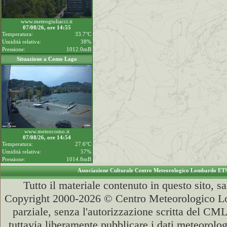
www.meteogiuliacci.it
07/08/26, ore 14:55
Temperatura:
33.7°C
Umidità relativa:
38%
Pressione:
1012.0mB
Situazione a Como Lago
www.meteocomo.it
07/08/26, ore 14:54
Temperatura:
27.6°C
Umidità relativa:
57%
Pressione:
1014.8mB
Associazione Culturale Centro Meteorologico Lombardo ET
Tutto il materiale contenuto in questo sito, s
Copyright 2000-2026 © Centro Meteorologico Lo
parziale, senza l'autorizzazione scritta del CML
tuttavia liberamente pubblicare i dati meteorolog