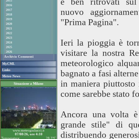
e ben ritrovati sul
2015
2016
nuovo aggiornamento
2017
2018
"Prima Pagina".
2019
2020
2021
2022
2023
Ieri la pioggia è to
2024
2025
visitare la nostra R
2026
Archivio Commenti
meteorologico alquan
MyCML
Links
bagnato a fasi alterne
Meteo News
in maniera piuttosto 
Situazione a Milano
come sarebbe stato for
Ancora una volta è
grande stile" di qu
www.meteogiuliacci.it
distribuendo generosi
07/08/26, ore 4:10
Temperatura:
28.3°C