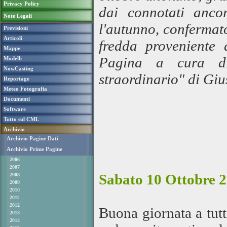
Privacy Policy
dai connotati anco
Note Legali
l'autunno, confermat
Previsioni
Articoli
fredda proveniente d
Mappe
Pagina a cura d
Modelli
NowCasting
straordinario" di Giu
Reportage
Meteo Fotografia
Documenti
Software
Tutto sul CML
Archivio
Archivio Pagine Dati
Archivio Prime Pagine
2006
2007
Sabato 10 Ottobre 2
2008
2009
2010
2011
2012
Buona giornata a tut
2013
2014