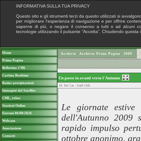
INFORMATIVA SULLA TUA PRIVACY
Questo sito e gli strumenti terzi da questo utilizzati si avvalgon
per migliorare l'esperienza di navigazione e per offrire conten
saperne di più, o negare il consenso a tutti o ad alcuni cook
tecnologie utilizzando il pulsante “Accetta”. Chiudendo questa 
Puoi sostenere le nostre attività con una do
Home
Archivio
›
Archivio Prime Pagine
›
2009
Prima Pagina
Bollettino CML
Cartina Realtime
Un passo in avanti verso l'Autunno
Radar precipitazioni
M. Dei Cas - Staff CML
Immagini dal Satellite
CML_robot
Le giornate estive
Stazioni Online
Estremi 06/08/2026
dell'Autunno 2009 s
Webcam
rapido impulso pert
Associazione
ottobre anonimo, graz
Contatti