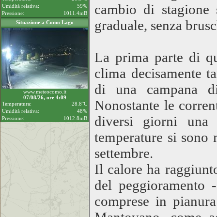
cambio di stagione 
Umidità relativa:
59%
Pressione:
1011.4mB
graduale, senza brusc
Situazione a Como Lago
La prima parte di qu
clima decisamente tar
di una campana di 
www.meteocomo.it
07/08/26, ore 4:09
Nonostante le corren
Temperatura:
28.8°C
Umidità relativa:
48%
diversi giorni una n
Pressione:
1012.8mB
temperature si sono 
settembre.
Il calore ha raggiunt
del peggioramento 
comprese in pianura