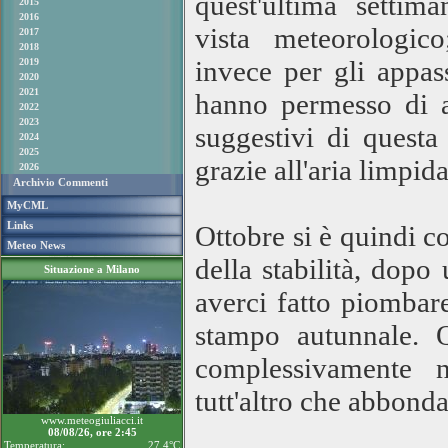
quest'ultima settim
2015
2016
vista meteorologic
2017
2018
invece per gli appas
2019
2020
2021
hanno permesso di ap
2022
2023
suggestivi di questa
2024
2025
grazie all'aria limpida
2026
Archivio Commenti
MyCML
Links
Ottobre si è quindi c
Meteo News
della stabilità, dop
Situazione a Milano
averci fatto piombar
stampo autunnale. Q
complessivamente n
tutt'altro che abbonda
www.meteogiuliacci.it
08/08/26, ore 2:45
Temperatura:
27.4°C