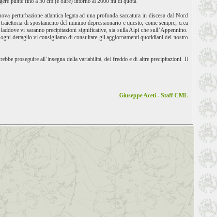
ere punte fino a 50 cm (e oltre) intorno ai 2000 mt di quota.
ova perturbazione atlantica legata ad una profonda saccatura in discesa dal Nord
la traiettoria di spostamento del minimo depressionario e questo, come sempre, crea
laddove vi saranno precipitazioni significative, sia sulla Alpi che sull’Appennino.
r ogni dettaglio vi consigliamo di consultare gli aggiornamenti quotidiani del nostro
proseguire all’insegna della variabilità, del freddo e di altre precipitazioni. Il
Giuseppe Aceti - Staff CML