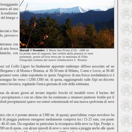
e festeggiando
nnava ad una
 la tradizione
del letargo e
asciati a fine
do, piovoso e
iterranea con
i aria fresca
Martedì 3 Novembre
: il Monte San Primo (CO) - 1686 mt
lantiche, con
La prima neve di stagione, ben visibile dalla pianura in veste
autunnale, grazie all'aria tersa per la mattinata di Föhn.
Fotografia scattata dal nostro collaboratore S. Vincenzi.
tasi sul Golfo Ligure ha finalmente apportato maltempo diffuso associato ad un
 di Bergamo e di Monza e Brianza, ai 30-50 mm di Milano, Como e Lecco, ai 30-40
re sono calate soprattutto in quota: l'ingresso di aria fresca nordatlantica si è
 montagna fin verso i 1200-1300 mt. di quota, raggiungendo sulle Alpi un discreto
esi favonica, regalando l'unica giornata di sole della settimana.
ua da alcuni giorni ad inviare impulsi freschi ed instabili verso il bacino del
 precipitazioni e con un clima che ha continuato a rimanere piuttosto freddo per il
boli precipitazioni sparse sui settori settentrionali ed una nuova spolverata di neve
rmico che si è portato attorno ai 1300 mt. di quota); quest'ultimo corpo nuvoloso ha
i medi di pioggia piuttosto omogenei mediamente compresi tra i 15-25 mm, con punte
di 40-45 mm. Da segnalare in particolare la ricomparsa della neve su Alpi, Prealpi e,
00 mt di quota, con alcuni episodi di neve o neve mista a pioggia anche alle quote