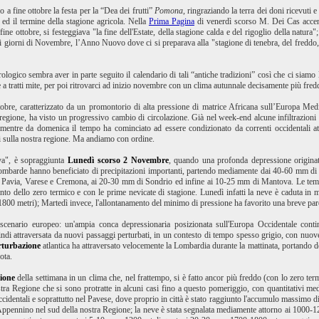
 a fine ottobre la festa per la “Dea dei frutti”
Pomona
, ringraziando la terra dei doni ricevuti 
o ed il termine della stagione agricola. Nella
Prima Pagina
di venerdì scorso M. Dei Cas acce
fine ottobre, si festeggiava "la fine dell'Estate, della stagione calda e del rigoglio della natura";
mi giorni di Novembre, l’Anno Nuovo dove ci si preparava alla "stagione di tenebra, del freddo, 
ogico sembra aver in parte seguito il calendario di tali “antiche tradizioni” così che ci siamo l
a tratti mite, per poi ritrovarci ad inizio novembre con un clima autunnale decisamente più fred
ttobre, caratterizzato da un promontorio di alta pressione di matrice Africana sull’Europa Med
regione, ha visto un progressivo cambio di circolazione. Già nel week-end alcune infiltrazioni d
 mentre da domenica il tempo ha cominciato ad essere condizionato da correnti occidentali at
i sulla nostra regione. Ma andiamo con ordine.
iva", è sopraggiunta
Lunedì scorso 2 Novembre
, quando una profonda depressione origina
e lombarde hanno beneficiato di precipitazioni importanti, partendo mediamente dai 40-60 mm
avia, Varese e Cremona, ai 20-30 mm di Sondrio ed infine ai 10-25 mm di Mantova. Le temperatu
to dello zero termico e con le prime nevicate di stagione. Lunedì infatti la neve è caduta in
00 metri); Martedì invece, l'allontanamento del minimo di pressione ha favorito una breve parent
scenario europeo: un'ampia conca depressionaria posizionata sull'Europa Occidentale contin
ndi attraversata da nuovi passaggi perturbati, in un contesto di tempo spesso grigio, con nuove
rturbazione
atlantica ha attraversato velocemente la Lombardia durante la mattinata, portando de
ota.
ione
della settimana in un clima che, nel frattempo, si è fatto ancor più freddo (con lo zero te
nostra Regione che si sono protratte in alcuni casi fino a questo pomeriggio, con quantitativ
doccidentali e soprattutto nel Pavese, dove proprio in città è stato raggiunto l'accumulo massimo 
Appennino nel sud della nostra Regione; la neve è stata segnalata mediamente attorno ai 1000-12