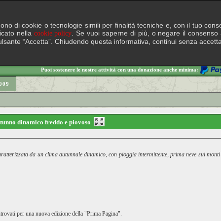
lgono di cookie o tecnologie simili per finalità tecniche e, con il tuo c
ficato nella
. Se vuoi saperne di più, o negare il consenso a
cookie policy
il pulsante “Accetta”. Chiudendo questa informativa, continui senza accett
Puoi sostenere le nostre attività con una donazione anche minima:
009
utunno dinamico freddo e piovoso
terizzata da un clima autunnale dinamico, con pioggia intermittente, prima neve sui monti e f
itrovati per una nuova edizione della "Prima Pagina".