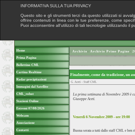
INFORMATIVA SULLA TUA PRIVACY
Questo sito e gli strumenti terzi da questo utilizzati si avva
offrire contenuti in linea con le tue preferenze, come speci
Puoi acconsentire all'utilizzo di tali tecnologie utilizzando 
Home
Archivio
›
Archivio Prime Pagine
›
2
Prima Pagina
Bollettino CML
Cartina Realtime
Finalmente, come da tradizione, un a
Radar precipitazioni
G. Aceti - Staff CML
Immagini dal Satellite
CML_robot
La prima settimana di Novembre 2009 è carat
Giuseppe Aceti.
Stazioni Online
Estremi 07/08/2026
Webcam
Venerdì 6 Novembre 2009 - ore 19:00
Associazione
Contatti
Buona serata a tutti dallo staff CML e ben r