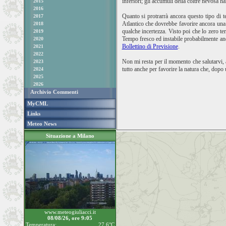
inferiori; gli accumuli della coltre nevosa
2015
2016
Quanto si protrarrà ancora questo tipo di 
2017
Atlantico che dovrebbe favorire ancora una 
2018
qualche incertezza. Visto poi che lo zero te
2019
Tempo fresco ed instabile probabilmente anch
2020
Bollettino di Previsione
.
2021
2022
Non mi resta per il momento che salutarvi, 
2023
tutto anche per favorire la natura che, dopo u
2024
2025
2026
Archivio Commenti
MyCML
Links
Meteo News
Situazione a Milano
www.meteogiuliacci.it
08/08/26, ore 9:05
Temperatura:
27.6°C