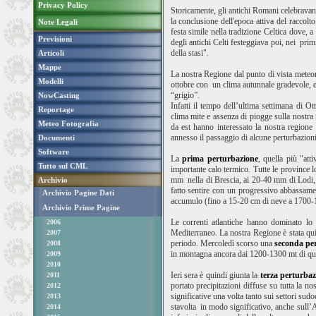
Privacy Policy
Storicamente, gli antichi Romani celebravano
la conclusione dell'epoca attiva del raccolt
Note Legali
festa simile nella tradizione Celtica dove, a 
Previsioni
degli antichi Celti festeggiava poi, nei pri
della stasi".
Articoli
Mappe
La nostra Regione dal punto di vista meteorol
Modelli
ottobre con un clima autunnale gradevole, e 
“grigio”.
NowCasting
Infatti il tempo dell’ultima settimana di O
Reportage
clima mite e assenza di piogge sulla nostra 
Meteo Fotografia
da est hanno interessato la nostra regione
annesso il passaggio di alcune perturbazion
Documenti
Software
La
prima perturbazione
, quella più "att
Tutto sul CML
importante calo termico. Tutte le provinc
mm nella di Brescia, ai 20-40 mm di Lodi, P
Archivio
fatto sentire con un progressivo abbassamen
Archivio Pagine Dati
accumulo (fino a 15-20 cm di neve a 1700-18
Archivio Prime Pagine
Le correnti atlantiche hanno dominato lo 
2006
Mediterraneo. La nostra Regione è stata qui
2007
periodo. Mercoledì scorso una
seconda pe
2008
in montagna ancora dai 1200-1300 mt di qu
2009
2010
Ieri sera è quindi giunta la
terza perturbaz
2011
portato precipitazioni diffuse su tutta la 
2012
significative una volta tanto sui settori su
2013
stavolta in modo significativo, anche sull’
2014