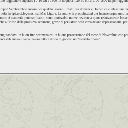
 hanno raggiunto e superato i 5-10 cm a 1300 mt di quota, i 20-30 cm a 1700-1800 mt per raggiung
tempo? Sembrerebbe ancora per qualche giorno. Infatti, tra domani e Domenica è attesa una nu
volta la tipica ciclogenesi sul Mar Ligure. Le nubi e le precipitazioni più intense seguiranno 
rmico si manterrà piuttosto basso, sono ipotizzabili nuove nevicate a quote relativamente basse 
e all'inizio della prossima settimana, grazie al persistere della circolazione depressionaria: pe
augurandovi un buon fine settimana ed un buona prosecuzione del mese di Novembre, che potrebbe 
n’estate lunga e calda, ha ora tutto il diritto di godersi un “meritato riposo”.