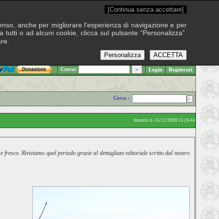
[Continua senza accettare]
onsenso, anche per migliorare l'esperienza di navigazione e per
 tutti o ad alcuni cookie, clicca sul pulsante “Personalizza”.
are.
Personalizza
ACCETTA
.: Sabato 8 agosto 2026
Cerca:
Login
Registrati
Cerca ›
Inserito il› 15/11/2009 15.24.44
resco. Riviviamo quel periodo grazie al dettagliato editoriale scritto dal nostro